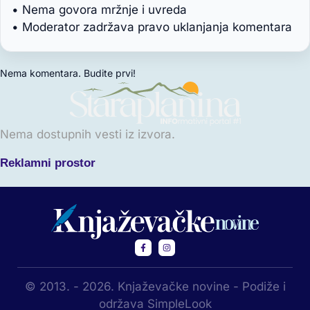
• Nema govora mržnje i uvreda
• Moderator zadržava pravo uklanjanja komentara
Nema komentara. Budite prvi!
Nema dostupnih vesti iz izvora.
Reklamni prostor
© 2013. - 2026. Knjaževačke novine - Podiže i
održava SimpleLook