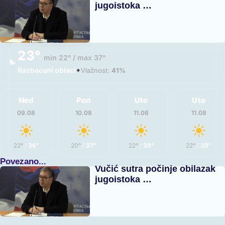
jugoistoka …
23°
min 22° / max 37°
•
Razbacani oblaci
Vlažnost:
41%
Ned
Pon
Uto
Uto
09.08
10.08
11.08
11.08
22°
/
36°
20°
/
37°
22°
/
39°
22°
/
39°
Povezano...
Vučić sutra počinje obilazak
jugoistoka …