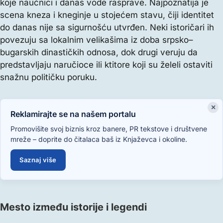
koje naučnici i danas vode rasprave. Najpoznatija je
scena kneza i kneginje u stojećem stavu, čiji identitet
do danas nije sa sigurnošću utvrđen. Neki istoričari ih
povezuju sa lokalnim velikašima iz doba srpsko–
bugarskih dinastičkih odnosa, dok drugi veruju da
predstavljaju naručioce ili ktitore koji su želeli ostaviti
snažnu političku poruku.
×
Reklamirajte se na našem portalu
Promovišite svoj biznis kroz banere, PR tekstove i društvene
mreže – doprite do čitalaca baš iz Knjaževca i okoline.
Saznaj više
Mesto između istorije i legendi