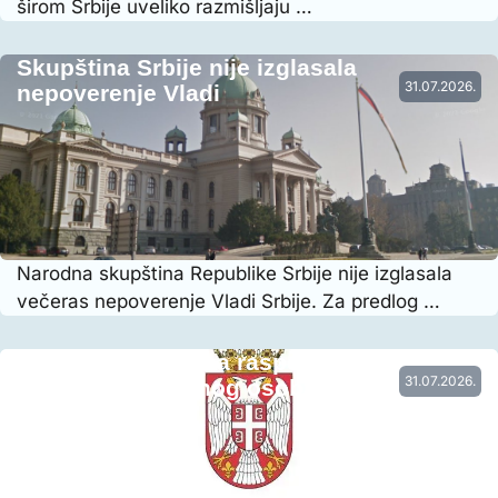
širom Srbije uveliko razmišljaju …
Skupština Srbije nije izglasala
31.07.2026.
nepoverenje Vladi
Narodna skupština Republike Srbije nije izglasala
večeras nepoverenje Vladi Srbije. Za predlog …
Vraćena prethodna raspodela radnog
31.07.2026.
vremena nastavnog osoblja…