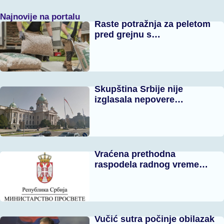
Najnovije na portalu
Raste potražnja za peletom
pred grejnu s…
Skupština Srbije nije
izglasala nepovere…
Vraćena prethodna
raspodela radnog vreme…
Vučić sutra počinje obilazak