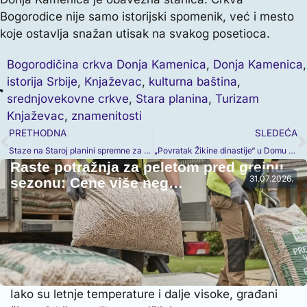
Bogorodice nije samo istorijski spomenik, već i mesto
koje ostavlja snažan utisak na svakog posetioca.
Bogorodičina crkva Donja Kamenica
,
Donja Kamenica
,
istorija Srbije
,
Knjaževac
,
kulturna baština
,
srednjovekovne crkve
,
Stara planina
,
Turizam
Knjaževac
,
znamenitosti
PRETHODNA
SLEDEĆA
Staze na Staroj planini spremne za sezonu: pregled ski-centra sa knjaževačke strane
„Povratak Žikine dinastije“ u Domu kulture Knjaževac: Projekcije 17. i 18. decembra
Raste potražnja za peletom pred grejnu
31.07.2026.
sezonu: Cene više neg…
Iako su letnje temperature i dalje visoke, građani