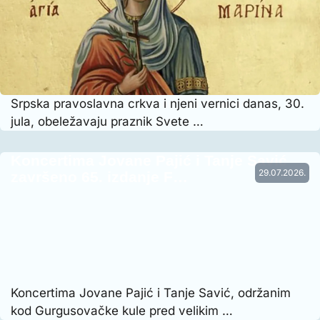
Srpska pravoslavna crkva i njeni vernici danas, 30.
jula, obeležavaju praznik Svete …
Koncertima Jovane Pajić i Tanje Savić
29.07.2026.
završeno 65. izdanje F…
Koncertima Jovane Pajić i Tanje Savić, održanim
kod Gurgusovačke kule pred velikim …