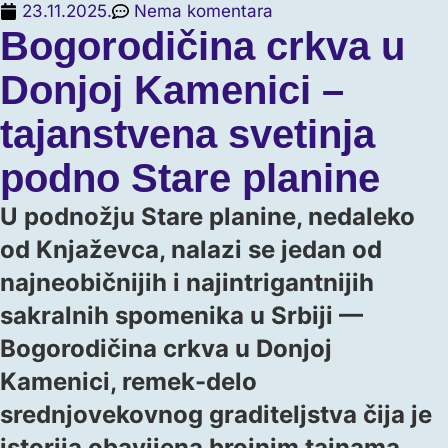
23.11.2025.
Nema komentara
Bogorodičina crkva u
Donjoj Kamenici –
tajanstvena svetinja
podno Stare planine
U podnožju Stare planine, nedaleko
od Knjaževca, nalazi se jedan od
najneobičnijih i najintrigantnijih
sakralnih spomenika u Srbiji —
Bogorodičina crkva u Donjoj
Kamenici, remek-delo
srednjovekovnog graditeljstva čija je
istorija obavijena brojnim tajnama.