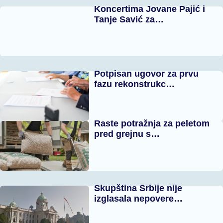
Koncertima Jovane Pajić i
Tanje Savić za…
Potpisan ugovor za prvu
fazu rekonstrukc…
Raste potražnja za peletom
pred grejnu s…
Skupština Srbije nije
izglasala nepovere…