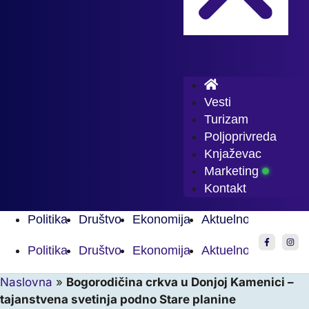
Vesti
Turizam
Poljoprivreda
Knjaževac
Marketing
Kontakt
Politika
Društvo
Ekonomija
Aktuelnosti
Sport
Politika
Društvo
Ekonomija
Aktuelnosti
Sport
Naslovna
»
Bogorodičina crkva u Donjoj Kamenici –
tajanstvena svetinja podno Stare planine