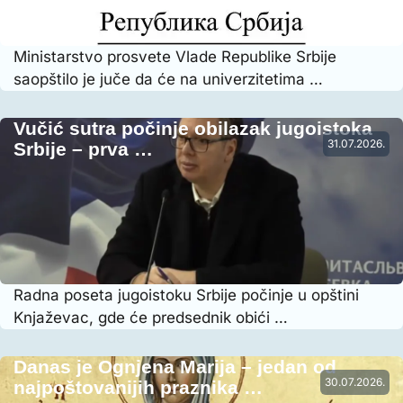
Ministarstvo prosvete Vlade Republike Srbije
saopštilo je juče da će na univerzitetima …
Vučić sutra počinje obilazak jugoistoka
31.07.2026.
Srbije – prva …
Radna poseta jugoistoku Srbije počinje u opštini
Knjaževac, gde će predsednik obići …
Danas je Ognjena Marija – jedan od
30.07.2026.
najpoštovanijih praznika …