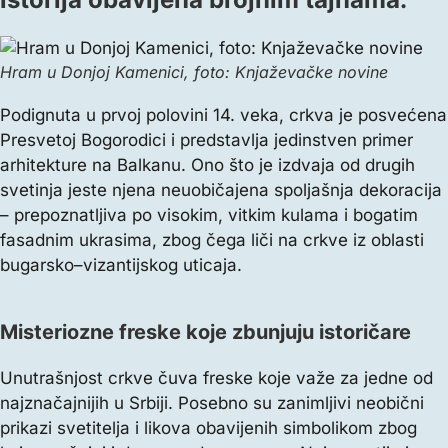
Hram u Donjoj Kamenici, foto: Knjaževačke novine
Podignuta u prvoj polovini 14. veka, crkva je posvećena
Presvetoj Bogorodici i predstavlja jedinstven primer
arhitekture na Balkanu. Ono što je izdvaja od drugih
svetinja jeste njena neuobičajena spoljašnja dekoracija
– prepoznatljiva po visokim, vitkim kulama i bogatim
fasadnim ukrasima, zbog čega liči na crkve iz oblasti
bugarsko–vizantijskog uticaja.
Misteriozne freske koje zbunjuju istoričare
Unutrašnjost crkve čuvа freske koje važe za jedne od
najznačajnijih u Srbiji. Posebno su zanimljivi neobični
prikazi svetitelja i likova obavijenih simbolikom zbog