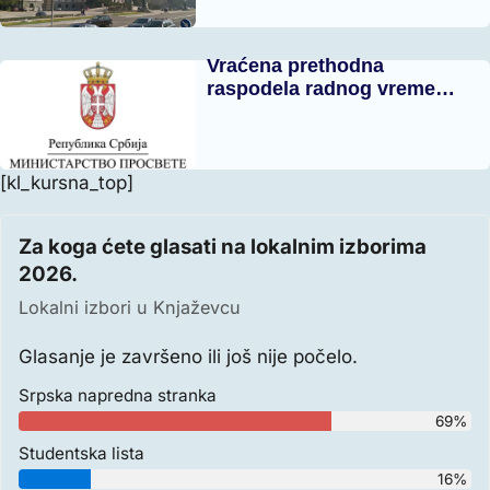
Vraćena prethodna
raspodela radnog vreme…
[kl_kursna_top]
Za koga ćete glasati na lokalnim izborima
2026.
Lokalni izbori u Knjaževcu
Glasanje je završeno ili još nije počelo.
Srpska napredna stranka
69%
Studentska lista
16%