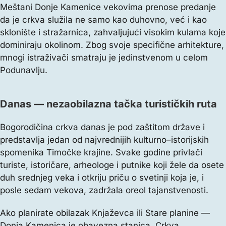
Meštani Donje Kamenice vekovima prenose predanje
da je crkva služila ne samo kao duhovno, već i kao
sklonište i stražarnica, zahvaljujući visokim kulama koje
dominiraju okolinom. Zbog svoje specifične arhitekture,
mnogi istraživači smatraju je jedinstvenom u celom
Podunavlju.
Danas — nezaobilazna tačka turističkih ruta
Bogorodičina crkva danas je pod zaštitom države i
predstavlja jedan od najvrednijih kulturno–istorijskih
spomenika Timočke krajine. Svake godine privlači
turiste, istoričare, arheologe i putnike koji žele da osete
duh srednjeg veka i otkriju priču o svetinji koja je, i
posle sedam vekova, zadržala oreol tajanstvenosti.
Ako planirate obilazak Knjaževca ili Stare planine —
Donja Kamenica je obavezna stanica. Crkva