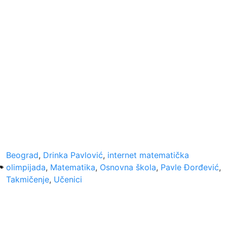
Beograd
,
Drinka Pavlović
,
internet matematička
olimpijada
,
Matematika
,
Osnovna škola
,
Pavle Đorđević
,
Takmičenje
,
Učenici