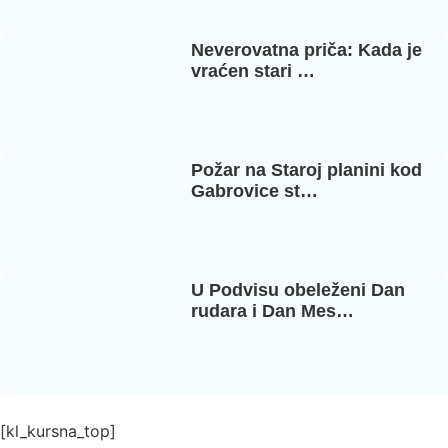
Neverovatna priča: Kada je
vraćen stari …
Požar na Staroj planini kod
Gabrovice st…
U Podvisu obeleženi Dan
rudara i Dan Mes…
[kl_kursna_top]