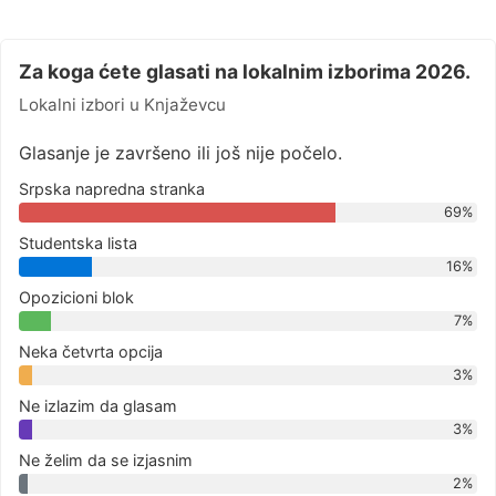
Za koga ćete glasati na lokalnim izborima 2026.
Lokalni izbori u Knjaževcu
Glasanje je završeno ili još nije počelo.
Srpska napredna stranka
69%
Studentska lista
16%
Opozicioni blok
7%
Neka četvrta opcija
3%
Ne izlazim da glasam
3%
Ne želim da se izjasnim
2%