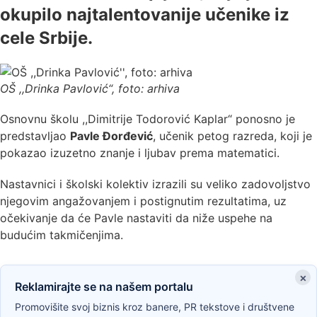
okupilo najtalentovanije učenike iz
cele Srbije.
OŠ ,,Drinka Pavlović“, foto: arhiva
Osnovnu školu ,,Dimitrije Todorović Kaplar“ ponosno je
predstavljao
Pavle Đorđević
, učenik petog razreda, koji je
pokazao izuzetno znanje i ljubav prema matematici.
Nastavnici i školski kolektiv izrazili su veliko zadovoljstvo
njegovim angažovanjem i postignutim rezultatima, uz
očekivanje da će Pavle nastaviti da niže uspehe na
budućim takmičenjima.
×
Reklamirajte se na našem portalu
Promovišite svoj biznis kroz banere, PR tekstove i društvene