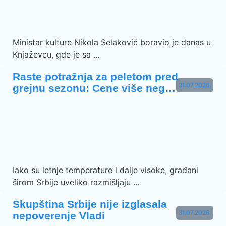
Ministar kulture Nikola Selaković boravio je danas u
Knjaževcu, gde je sa …
Raste potražnja za peletom pred
31.07.2026.
grejnu sezonu: Cene više neg…
Iako su letnje temperature i dalje visoke, građani
širom Srbije uveliko razmišljaju …
Skupština Srbije nije izglasala
31.07.2026.
nepoverenje Vladi