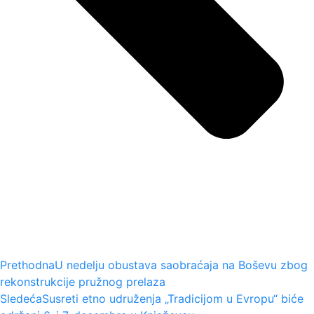
Prethodna
U nedelju obustava saobraćaja na Boševu zbog
rekonstrukcije pružnog prelaza
Sledeća
Susreti etno udruženja „Tradicijom u Evropu“ biće