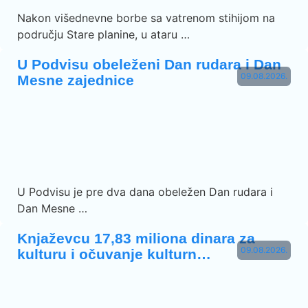
Nakon višednevne borbe sa vatrenom stihijom na
području Stare planine, u ataru …
U Podvisu obeleženi Dan rudara i Dan
09.08.2026.
Mesne zajednice
U Podvisu je pre dva dana obeležen Dan rudara i
Dan Mesne …
Knjaževcu 17,83 miliona dinara za
09.08.2026.
kulturu i očuvanje kulturn…