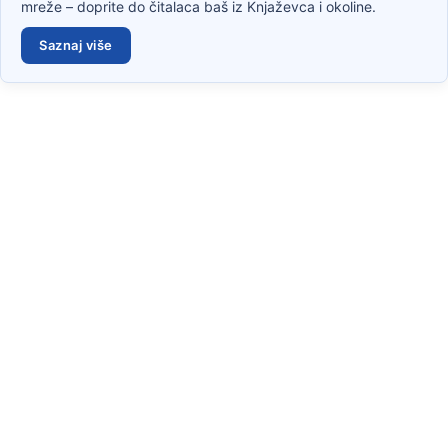
mreže – doprite do čitalaca baš iz Knjaževca i okoline.
Saznaj više