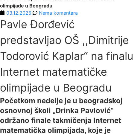
olimpijade u Beogradu
03.12.2025.
Nema komentara
Pavle Đorđević
predstavljao OŠ ,,Dimitrije
Todorović Kaplar“ na finalu
Internet matematičke
olimpijade u Beogradu
Početkom nedelje je u beogradskoj
osnovnoj školi „Drinka Pavlović“
održano finale takmičenja Internet
matematička olimpijada, koje je