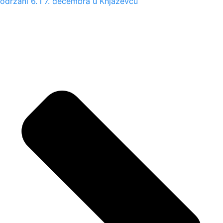
održani 6. i 7. decembra u Knjaževcu