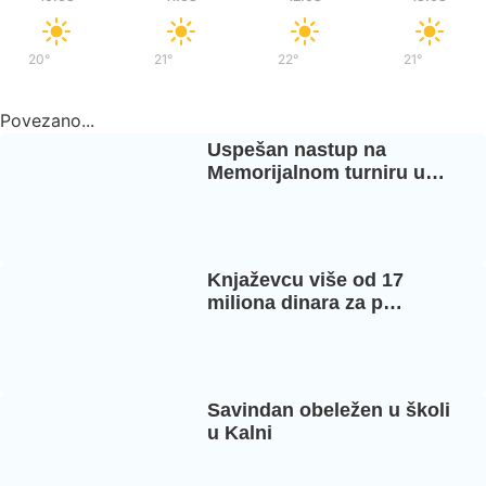
20°
/
38°
21°
/
39°
22°
/
37°
21°
/
35°
Povezano...
Uspešan nastup na
Memorijalnom turniru u…
Knjaževcu više od 17
miliona dinara za p…
Savindan obeležen u školi
u Kalni