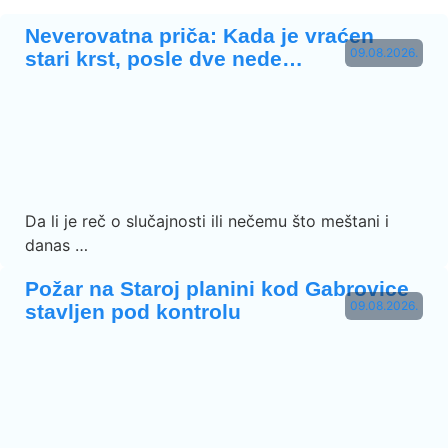
Neverovatna priča: Kada je vraćen
09.08.2026.
stari krst, posle dve nede…
Da li je reč o slučajnosti ili nečemu što meštani i
danas …
Požar na Staroj planini kod Gabrovice
09.08.2026.
stavljen pod kontrolu