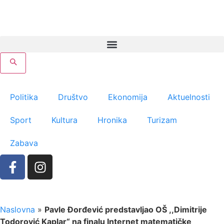
Politika
Društvo
Ekonomija
Aktuelnosti
Sport
Kultura
Hronika
Turizam
Zabava
Naslovna
»
Pavle Đorđević predstavljao OŠ ,,Dimitrije
Todorović Kaplar“ na finalu Internet matematičke