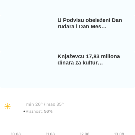
U Podvisu obeleženi Dan
rudara i Dan Mes…
Knjaževcu 17,83 miliona
dinara za kultur…
32°
min 26° / max 35°
•
Vedro
Vlažnost:
56%
Pon
Uto
Sre
Čet
10.08
11.08
12.08
13.08