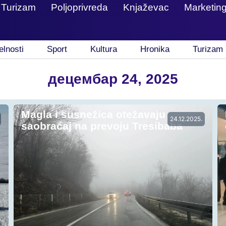
Turizam
Poljoprivreda
Knjaževac
Marketin
elnosti
Sport
Kultura
Hronika
Turizam
децембар 24, 2025
Magla i susnežica otežavaju
24.12.2025.
saobraćaj na prevoju Tresibaba