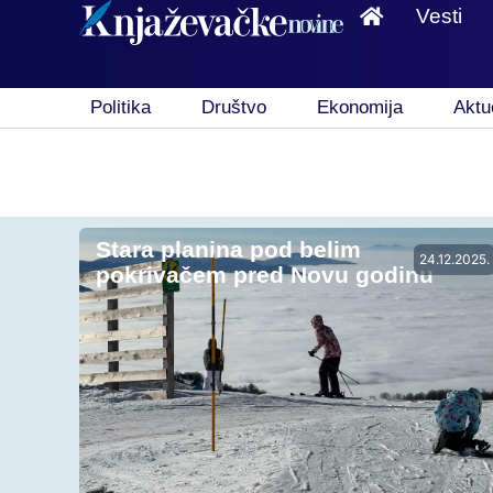
Vesti
Politika
Društvo
Ekonomija
Aktu
Stara planina pod belim
24.12.2025.
pokrivačem pred Novu godinu