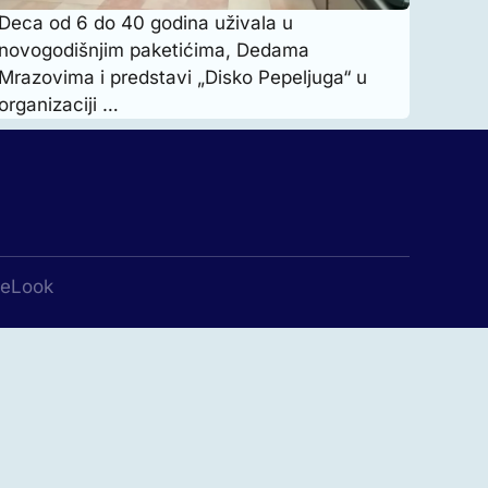
Deca od 6 do 40 godina uživala u
novogodišnjim paketićima, Dedama
Mrazovima i predstavi „Disko Pepeljuga“ u
organizaciji …
leLook