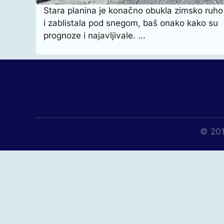
Stara planina je konačno obukla zimsko ruho
i zablistala pod snegom, baš onako kako su
prognoze i najavljivale. …
© 201