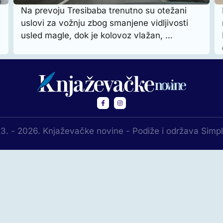
Na prevoju Tresibaba trenutno su otežani
uslovi za vožnju zbog smanjene vidljivosti
usled magle, dok je kolovoz vlažan, …
3. - 2026. Knjaževačke novine - Podiže i održava Simp