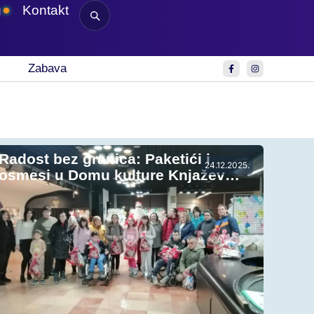
g
Kontakt
Zabava
Radost bez granica: Paketići i
24.12.2025.
osmesi u Domu kulture Knjažev…