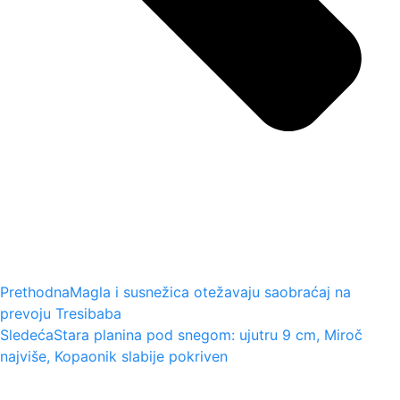
Prethodna
Magla i susnežica otežavaju saobraćaj na
prevoju Tresibaba
Sledeća
Stara planina pod snegom: ujutru 9 cm, Miroč
najviše, Kopaonik slabije pokriven