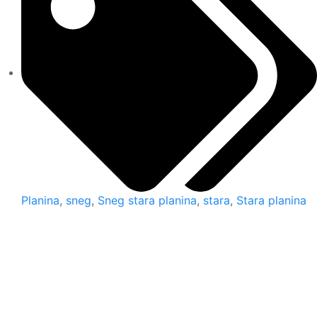
Planina
,
sneg
,
Sneg stara planina
,
stara
,
Stara planina