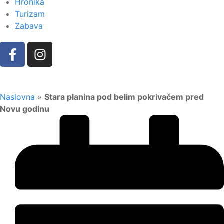
Hronika
Turizam
Zabava
Naslovna
»
Stara planina pod belim pokrivačem pred
Novu godinu