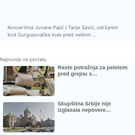
Koncertima Jovane Pajić i Tanje Savić, održanim
kod Gurgusovačke kule pred velikim …
Najnovije na portalu
Raste potražnja za peletom
pred grejnu s…
Skupština Srbije nije
izglasala nepovere…