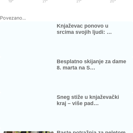
19°
/
36°
21°
/
37°
21°
/
36°
20°
/
37°
Povezano...
Knjaževac ponovo u
srcima svojih ljudi: …
Besplatno skijanje za dame
8. marta na S…
Sneg stiže u knjaževački
kraj – više pad…
Raste potražnja za peletom