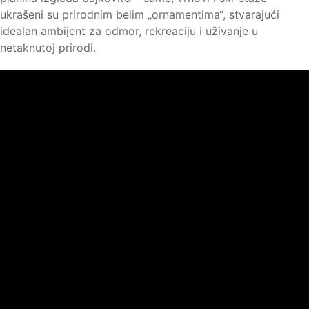
ukrašeni su prirodnim belim „ornamentima“, stvarajući
idealan ambijent za odmor, rekreaciju i uživanje u
netaknutoj prirodi.