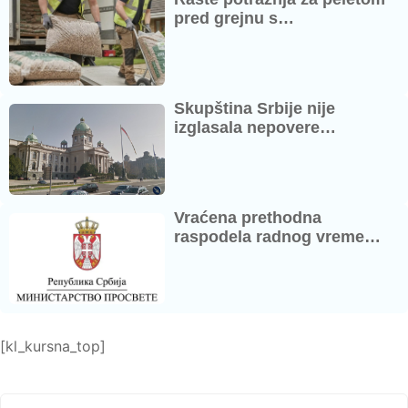
pred grejnu s…
Skupština Srbije nije
izglasala nepovere…
Vraćena prethodna
raspodela radnog vreme…
[kl_kursna_top]