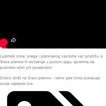
Ljubitelji zime, snega i planinskog vazduha već pristižu, a
Stara planina ih dočekuje u punom sjaju, spremna da
praznike učini još posebnijim.
Dobro došli na Staru planinu – tamo gde zima pokazuje
svoje najlepše lice