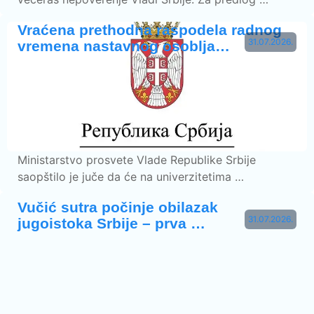
Vraćena prethodna raspodela radnog
31.07.2026.
vremena nastavnog osoblja…
Ministarstvo prosvete Vlade Republike Srbije
saopštilo je juče da će na univerzitetima …
Vučić sutra počinje obilazak
31.07.2026.
jugoistoka Srbije – prva …