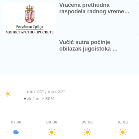
Vraćena prethodna
raspodela radnog vreme…
Vučić sutra počinje
obilazak jugoistoka …
34°
min 24° / max 37°
•
Vedro
Vlažnost:
50%
Pet
Sub
Ned
Pon
07.08
08.08
09.08
10.08