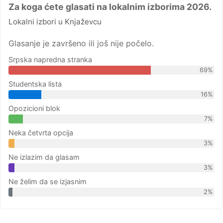
Za koga ćete glasati na lokalnim izborima 2026.
Lokalni izbori u Knjaževcu
Glasanje je završeno ili još nije počelo.
Srpska napredna stranka
69%
Studentska lista
16%
Opozicioni blok
7%
Neka četvrta opcija
3%
Ne izlazim da glasam
3%
Ne želim da se izjasnim
2%