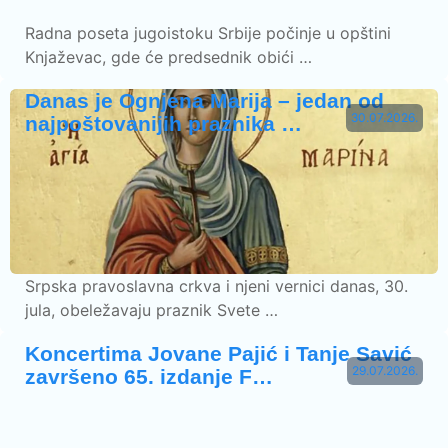
Radna poseta jugoistoku Srbije počinje u opštini
Knjaževac, gde će predsednik obići …
Danas je Ognjena Marija – jedan od
30.07.2026.
najpoštovanijih praznika …
Srpska pravoslavna crkva i njeni vernici danas, 30.
jula, obeležavaju praznik Svete …
Koncertima Jovane Pajić i Tanje Savić
29.07.2026.
završeno 65. izdanje F…