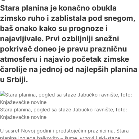
Stara planina je konačno obukla
zimsko ruho i zablistala pod snegom,
baš onako kako su prognoze i
najavljivale. Prvi ozbiljniji snežni
pokrivač doneo je pravu prazničnu
atmosferu i najavio početak zimske
čarolije na jednoj od najlepših planina
u Srbiji.
Stara planina, pogled sa staze Jabučko ravnište, foto:
Knjaževačke novine
U susret Novoj godini i predstojećim praznicima, Stara
planina izgleda bajkovito – šume, vrhovi i ski-staze