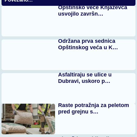
Opštinsko veće Knjaževca
usvojilo završn…
Održana prva sednica
Opštinskog veća u K…
Asfaltiraju se ulice u
Dubravi, uskoro p…
Raste potražnja za peletom
pred grejnu s…