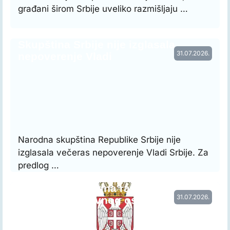
građani širom Srbije uveliko razmišljaju …
Skupština Srbije nije izglasala
31.07.2026.
nepoverenje Vladi
Narodna skupština Republike Srbije nije
izglasala večeras nepoverenje Vladi Srbije. Za
predlog …
Vraćena prethodna raspodela radnog
31.07.2026.
vremena nastavnog osoblja…