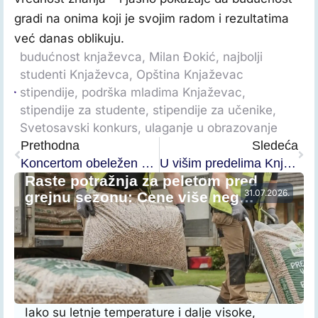
gradi na onima koji je svojim radom i rezultatima
već danas oblikuju.
budućnost knjaževca
,
Milan Đokić
,
najbolji
studenti Knjaževca
,
Opština Knjaževac
stipendije
,
podrška mladima Knjaževac
,
stipendije za studente
,
stipendije za učenike
,
Svetosavski konkurs
,
ulaganje u obrazovanje
Prethodna
Sledeća
Koncertom obeležen Dan Osnovne muzičke škole „Predrag Milošević“ u Knjaževcu
U višim predelima Knjaževca do 20 centimetara snega, Zimska služba pojačala rad na terenu
Raste potražnja za peletom pred
31.07.2026.
grejnu sezonu: Cene više neg…
Iako su letnje temperature i dalje visoke,