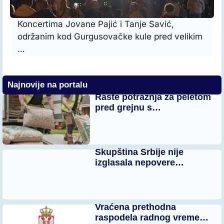
Koncertima Jovane Pajić i Tanje Savić,
održanim kod Gurgusovačke kule pred velikim
…
Najnovije na portalu
Raste potražnja za peletom
pred grejnu s…
Skupština Srbije nije
izglasala nepovere…
Vraćena prethodna
raspodela radnog vreme…