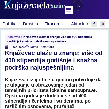
Politika
Društvo
Ekonomija
Aktuelnosti
Spor
Naslovna
»
Knjaževac ulaže u znanje: više od 400 stipendija
godišnje i snažna podrška najuspešnijima
18.02.2026.
Nema komentara
Knjaževac ulaže u znanje: više od
400 stipendija godišnje i snažna
podrška najuspešnijima
Knjaževac iz godine u godinu potvrđuje da
je ulaganje u obrazovanje jedan od
temeljnih prioriteta lokalne samouprave.
Opština godišnje dodeli više od 400
stipendija učenicima i studentima, po
različitim osnovama, pružajući