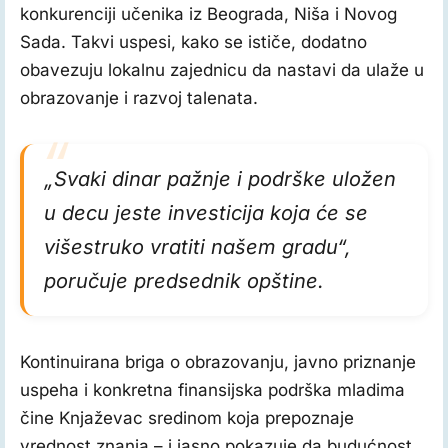
konkurenciji učenika iz Beograda, Niša i Novog
Sada. Takvi uspesi, kako se ističe, dodatno
obavezuju lokalnu zajednicu da nastavi da ulaže u
obrazovanje i razvoj talenata.
„Svaki dinar pažnje i podrške uložen
u decu jeste investicija koja će se
višestruko vratiti našem gradu“,
poručuje predsednik opštine.
Kontinuirana briga o obrazovanju, javno priznanje
uspeha i konkretna finansijska podrška mladima
čine Knjaževac sredinom koja prepoznaje
vrednost znanja – i jasno pokazuje da budućnost