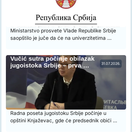
Ministarstvo prosvete Vlade Republike Srbije
saopštilo je juče da će na univerzitetima …
Vučić sutra počinje obilazak
31.07.2026.
jugoistoka Srbije – prva …
Radna poseta jugoistoku Srbije počinje u
opštini Knjaževac, gde će predsednik obići …