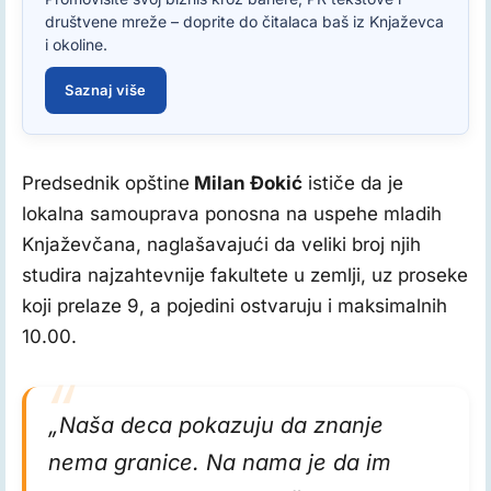
društvene mreže – doprite do čitalaca baš iz Knjaževca
i okoline.
Saznaj više
Predsednik opštine
Milan Đokić
ističe da je
lokalna samouprava ponosna na uspehe mladih
Knjaževčana, naglašavajući da veliki broj njih
studira najzahtevnije fakultete u zemlji, uz proseke
koji prelaze 9, a pojedini ostvaruju i maksimalnih
10.00.
„Naša deca pokazuju da znanje
nema granice. Na nama je da im