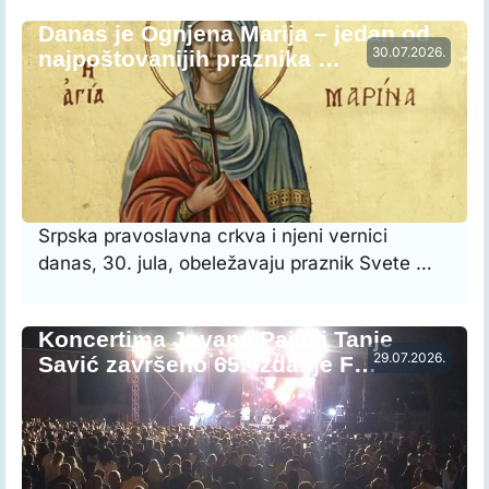
Danas je Ognjena Marija – jedan od
30.07.2026.
najpoštovanijih praznika …
Srpska pravoslavna crkva i njeni vernici
danas, 30. jula, obeležavaju praznik Svete …
Koncertima Jovane Pajić i Tanje
29.07.2026.
Savić završeno 65. izdanje F…