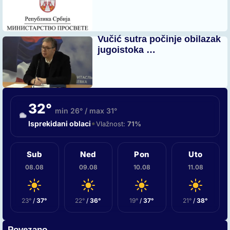
Vučić sutra počinje obilazak
jugoistoka …
32°
min 26° / max 31°
•
Isprekidani oblaci
Vlažnost:
71%
Sub
Ned
Pon
Uto
08.08
09.08
10.08
11.08
23°
/
37°
22°
/
36°
19°
/
37°
21°
/
38°
Povezano...