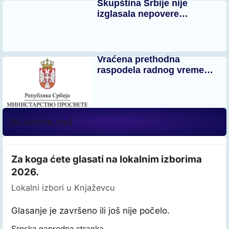
Skupština Srbije nije
izglasala nepovere…
Vraćena prethodna
raspodela radnog vreme…
[kl_kursna_top]
Za koga ćete glasati na lokalnim izborima
2026.
Lokalni izbori u Knjaževcu
Glasanje je završeno ili još nije počelo.
Srpska napredna stranka