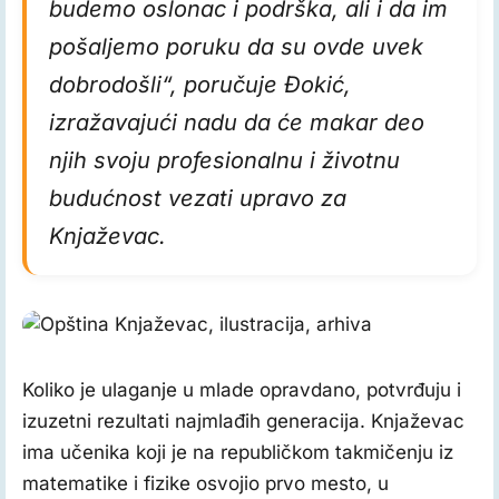
budemo oslonac i podrška, ali i da im
pošaljemo poruku da su ovde uvek
dobrodošli“, poručuje Đokić,
izražavajući nadu da će makar deo
njih svoju profesionalnu i životnu
budućnost vezati upravo za
Knjaževac.
Opština Knjaževac, ilustracija, arhiva
Koliko je ulaganje u mlade opravdano, potvrđuju i
izuzetni rezultati najmlađih generacija. Knjaževac
ima učenika koji je na republičkom takmičenju iz
matematike i fizike osvojio prvo mesto, u