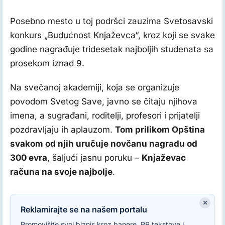
Predsednik opštine Knjaževac, Milan Đokić
Posebno mesto u toj podršci zauzima Svetosavski
konkurs „Budućnost Knjaževca“, kroz koji se svake
godine nagrađuje tridesetak najboljih studenata sa
prosekom iznad 9.
Na svečanoj akademiji, koja se organizuje
povodom Svetog Save, javno se čitaju njihova
imena, a sugrađani, roditelji, profesori i prijatelji
pozdravljaju ih aplauzom.
Tom prilikom Opština
svakom od njih uručuje novčanu nagradu od
300 evra
, šaljući jasnu poruku –
Knjaževac
računa na svoje najbolje
.
×
Reklamirajte se na našem portalu
Promovišite svoj biznis kroz banere, PR tekstove i