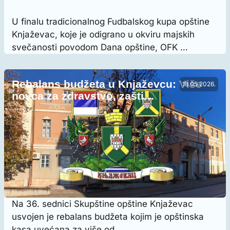
U finalu tradicionalnog Fudbalskog kupa opštine
Knjaževac, koje je odigrano u okviru majskih
svečanosti povodom Dana opštine, OFK …
Rebalans budžeta u Knjaževcu: Više
18.05.2026.
novca za zdravstvo, zašti…
Na 36. sednici Skupštine opštine Knjaževac
usvojen je rebalans budžeta kojim je opštinska
kasa uvećana za više od …