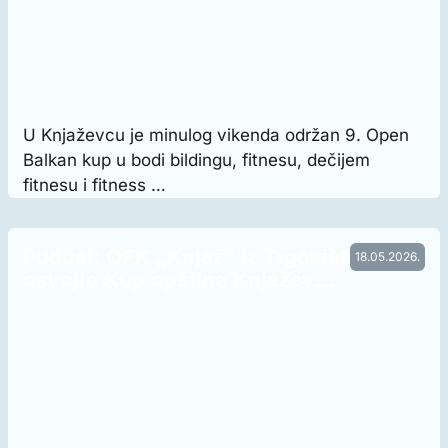
U Knjaževcu je minulog vikenda održan 9. Open
Balkan kup u bodi bildingu, fitnesu, dečijem
fitnesu i fitness …
Fudbal: OFK „Knjaz“ iz Trgovišta
18.05.2026.
osvojio Kup opštine Knjažev…