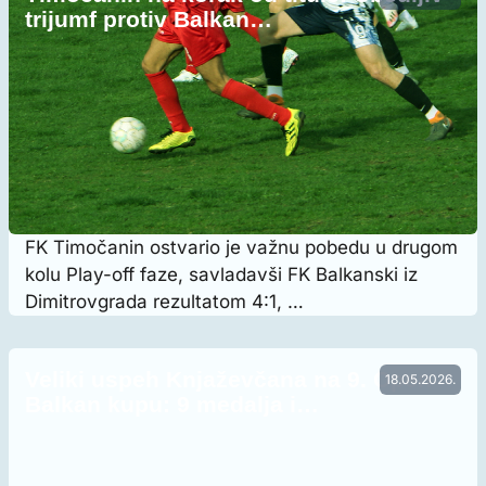
trijumf protiv Balkan…
FK Timočanin ostvario je važnu pobedu u drugom
kolu Play-off faze, savladavši FK Balkanski iz
Dimitrovgrada rezultatom 4:1, …
Veliki uspeh Knjaževčana na 9. Open
18.05.2026.
Balkan kupu: 9 medalja i…