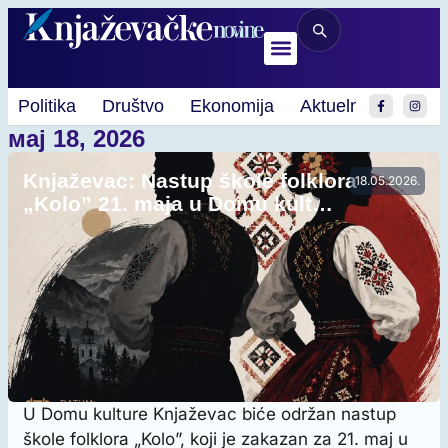
Politika
Društvo
Ekonomija
Aktuelnosti
Spo
мај 18, 2026
Knjaževac: Nastup škole folklora
18.05.2026.
„Kolo” 21. maja u Domu kult…
U Domu kulture Knjaževac biće održan nastup
škole folklora „Kolo”, koji je zakazan za 21. maj u