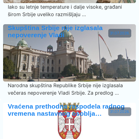
Iako su letnje temperature i dalje visoke, građani
širom Srbije uveliko razmišljaju …
Skupština Srbije nije izglasala
31.07.2026.
nepoverenje Vladi
Narodna skupština Republike Srbije nije izglasala
večeras nepoverenje Vladi Srbije. Za predlog …
Vraćena prethodna raspodela radnog
31.07.2026.
vremena nastavnog osoblja…