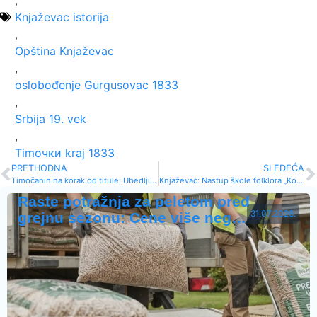
,
Knjaževac istorija
,
Opština Knjaževac
,
oslobođenje Gurgusovac 1833
,
Srbija 19. vek
,
Timочки kraj 1833
PRETHODNA
SLEDEĆA
Timočanin na korak od titule: Ubedljiv trijumf protiv Balkanskog u Play-offu
Knjaževac: Nastup škole folklora „Kolo” 21. maja u Domu kulture
Raste potražnja za peletom pred
31.07.2026.
grejnu sezonu: Cene više neg…