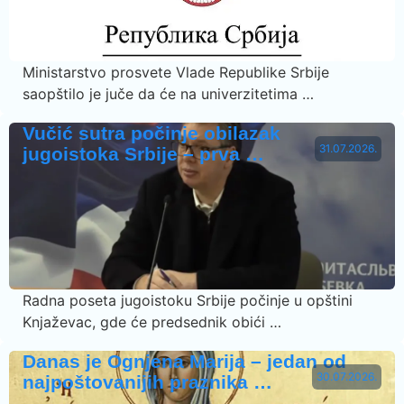
Ministarstvo prosvete Vlade Republike Srbije
saopštilo je juče da će na univerzitetima …
Vučić sutra počinje obilazak
31.07.2026.
jugoistoka Srbije – prva …
Radna poseta jugoistoku Srbije počinje u opštini
Knjaževac, gde će predsednik obići …
Danas je Ognjena Marija – jedan od
30.07.2026.
najpoštovanijih praznika …