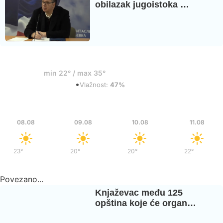
obilazak jugoistoka …
20°
min 22° / max 35°
•
Razbacani oblaci
Vlažnost:
47%
Sub
Ned
Pon
Uto
08.08
09.08
10.08
11.08
23°
/
37°
20°
/
36°
20°
/
37°
22°
/
39°
Povezano...
Knjaževac među 125
opština koje će organ…