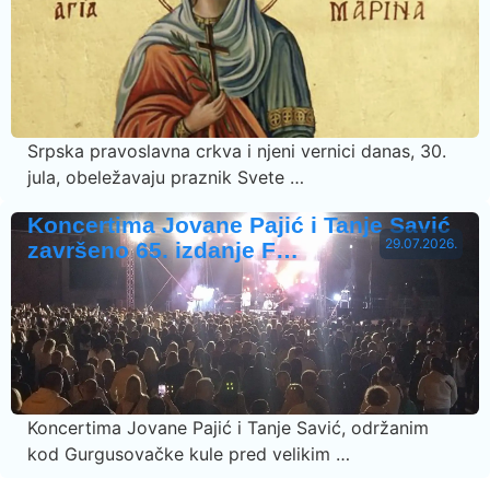
Srpska pravoslavna crkva i njeni vernici danas, 30.
jula, obeležavaju praznik Svete …
Koncertima Jovane Pajić i Tanje Savić
29.07.2026.
završeno 65. izdanje F…
Koncertima Jovane Pajić i Tanje Savić, održanim
kod Gurgusovačke kule pred velikim …