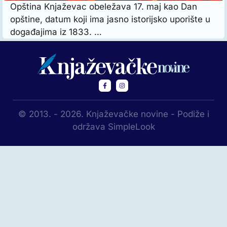
Opština Knjaževac obeležava 17. maj kao Dan
opštine, datum koji ima jasno istorijsko uporište u
događajima iz 1833. …
© 2013. - 2026. Knjaževačke novine - Podiže i
održava SimpleLook