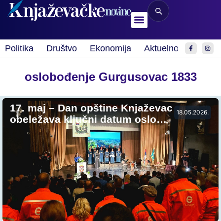
Politika
Društvo
Ekonomija
Aktuelnosti
Spor
oslobođenje Gurgusovac 1833
17. maj – Dan opštine Knjaževac
18.05.2026.
obeležava ključni datum oslo…