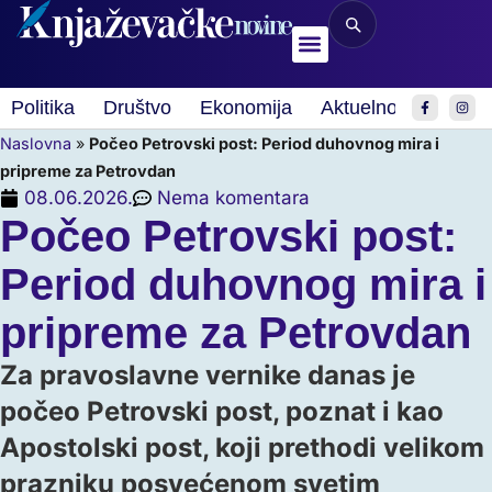
Politika
Društvo
Ekonomija
Aktuelnosti
Spor
Naslovna
»
Počeo Petrovski post: Period duhovnog mira i
pripreme za Petrovdan
08.06.2026.
Nema komentara
Počeo Petrovski post:
Period duhovnog mira i
pripreme za Petrovdan
Za pravoslavne vernike danas je
počeo Petrovski post, poznat i kao
Apostolski post, koji prethodi velikom
prazniku posvećenom svetim