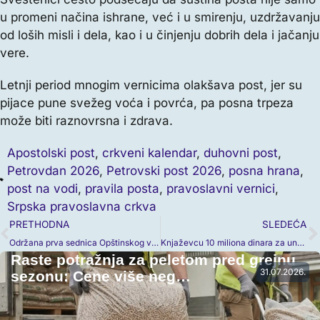
u promeni načina ishrane, već i u smirenju, uzdržavanju
od loših misli i dela, kao i u činjenju dobrih dela i jačanju
vere.
Letnji period mnogim vernicima olakšava post, jer su
pijace pune svežeg voća i povrća, pa posna trpeza
može biti raznovrsna i zdrava.
Apostolski post
,
crkveni kalendar
,
duhovni post
,
Petrovdan 2026
,
Petrovski post 2026
,
posna hrana
,
post na vodi
,
pravila posta
,
pravoslavni vernici
,
Srpska pravoslavna crkva
PRETHODNA
SLEDEĆA
Održana prva sednica Opštinskog veća u Knjaževcu, usvojene sve tačke dnevnog reda
Knjaževcu 10 miliona dinara za unapređenje Doma kulture
Raste potražnja za peletom pred grejnu
31.07.2026.
sezonu: Cene više neg…