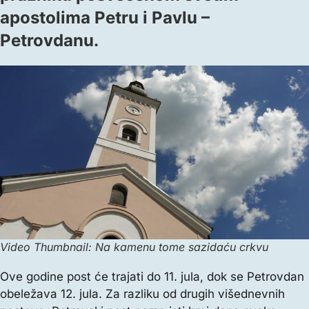
apostolima Petru i Pavlu –
Petrovdanu.
Video Thumbnail: Na kamenu tome sazidaću crkvu
Ove godine post će trajati do 11. jula, dok se Petrovdan
obeležava 12. jula. Za razliku od drugih višednevnih