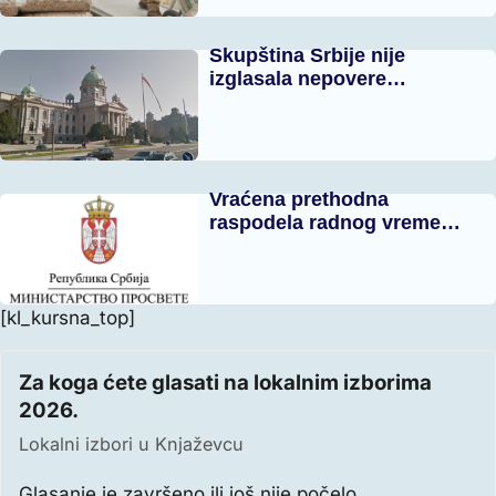
Skupština Srbije nije
izglasala nepovere…
Vraćena prethodna
raspodela radnog vreme…
[kl_kursna_top]
Za koga ćete glasati na lokalnim izborima
2026.
Lokalni izbori u Knjaževcu
Glasanje je završeno ili još nije počelo.