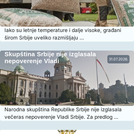
Iako su letnje temperature i dalje visoke, građani
širom Srbije uveliko razmišljaju …
Skupština Srbije nije izglasala
31.07.2026.
nepoverenje Vladi
Narodna skupština Republike Srbije nije izglasala
večeras nepoverenje Vladi Srbije. Za predlog …
Vraćena prethodna raspodela radnog