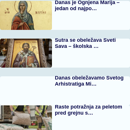
Danas je Ognjena Marija –
jedan od najpo…
Sutra se obeležava Sveti
Sava – školska …
Danas obeležavamo Svetog
Arhistratiga Mi…
Raste potražnja za peletom
pred grejnu s…