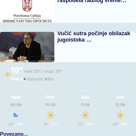
raspodela radnog vreme…
Vučić sutra počinje obilazak
jugoistoka …
19°
min 23° / max 37°
•
Vedro
Vlažnost:
43%
Ned
Pon
Uto
Sre
09.08
10.08
11.08
12.08
23°
/
37°
19°
/
37°
22°
/
39°
24°
/
39°
Povezano...