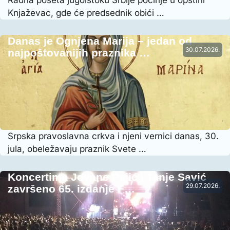
Knjaževac, gde će predsednik obići …
Danas je Ognjena Marija – jedan od
30.07.2026.
najpoštovanijih praznika …
Srpska pravoslavna crkva i njeni vernici danas, 30.
jula, obeležavaju praznik Svete …
Koncertima Jovane Pajić i Tanje Savić
29.07.2026.
završeno 65. izdanje F…