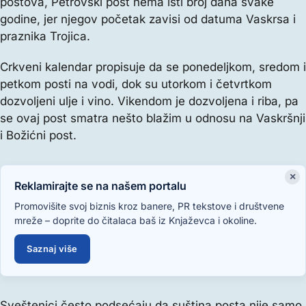
postova, Petrovski post nema isti broj dana svake
godine, jer njegov početak zavisi od datuma Vaskrsa i
praznika Trojica.
Crkveni kalendar propisuje da se ponedeljkom, sredom i
petkom posti na vodi, dok su utorkom i četvrtkom
dozvoljeni ulje i vino. Vikendom je dozvoljena i riba, pa
se ovaj post smatra nešto blažim u odnosu na Vaskršnji
i Božićni post.
×
Reklamirajte se na našem portalu
Promovišite svoj biznis kroz banere, PR tekstove i društvene
mreže – doprite do čitalaca baš iz Knjaževca i okoline.
Saznaj više
Sveštenici često podsećaju da suština posta nije samo