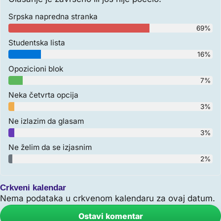
Srpska napredna stranka
69%
Studentska lista
16%
Opozicioni blok
7%
Neka četvrta opcija
3%
Ne izlazim da glasam
3%
Ne želim da se izjasnim
2%
Crkveni kalendar
Nema podataka u crkvenom kalendaru za ovaj datum.
Ostavi komentar