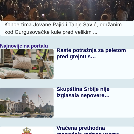
Koncertima Jovane Pajić i Tanje Savić, održanim
kod Gurgusovačke kule pred velikim …
Najnovije na portalu
Raste potražnja za peletom
pred grejnu s…
Skupština Srbije nije
izglasala nepovere…
Vraćena prethodna