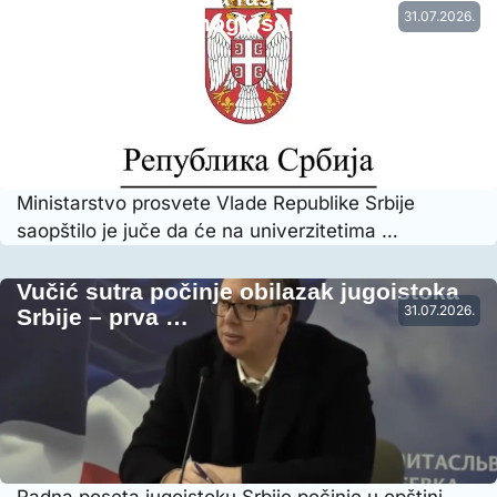
31.07.2026.
vremena nastavnog osoblja…
Ministarstvo prosvete Vlade Republike Srbije
saopštilo je juče da će na univerzitetima …
Vučić sutra počinje obilazak jugoistoka
31.07.2026.
Srbije – prva …
Radna poseta jugoistoku Srbije počinje u opštini