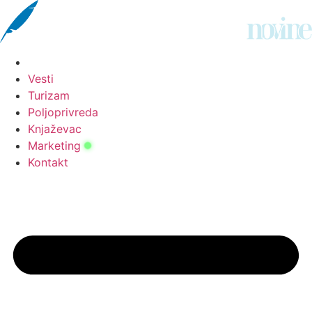
Скочите
на
садржај
Vesti
Turizam
Poljoprivreda
Knjaževac
Marketing
Kontakt