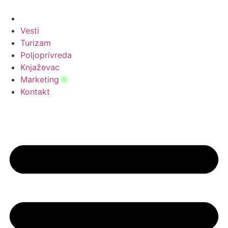
Скочите
на
садржај
Vesti
Turizam
Poljoprivreda
Knjaževac
Marketing
Kontakt