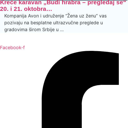
Kreće karavan „Budi hrabra – pregledaj se“
20. i 21. oktobra…
Kompanija Avon i udruženje “Žena uz ženu” vas
pozivaju na besplatne ultrazvučne preglede u
gradovima širom Srbije u …
Facebook-f