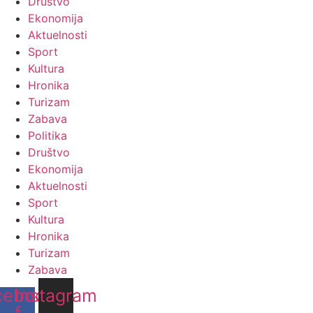
Društvo
Ekonomija
Aktuelnosti
Sport
Kultura
Hronika
Turizam
Zabava
Politika
Društvo
Ekonomija
Aktuelnosti
Sport
Kultura
Hronika
Turizam
Zabava
cebook-
Instagram
f