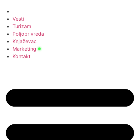
Скочите
на
садржај
Vesti
Turizam
Poljoprivreda
Knjaževac
Marketing
Kontakt