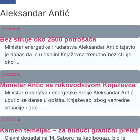
Aleksandar Antić
07.01.2016.
Bez struje oko 2500 potrošača
Ministar energetike i rudarstva Aleksandar Antić izjavio
je danas da je u okolini Knjaževca trenutno bez struje
oko …
07.01.2016.
Ministar Antić sa rukovodstvom Knjaževca
Ministar rudarstva i energetike Srbije Aleksandar Antić
uputio se danas u opštinu Knjaževac, zbog vanredne
situacije i gde …
21.07.2014.
Kamen temeljac – za budući granični prelaz
Glavni događaj na 14. Saboru na Kadibogazu bio je