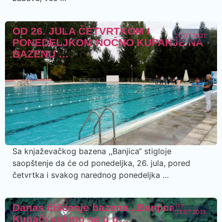
OD 26. JULA ČETVRTKOM I
20.07.2021.
PONEDELJKOM NOĆNO KUPANJE NA
BAZENU …
Sa knjaževačkog bazena ,,Banjica“ stigloje
saopštenje da će od ponedeljka, 26. jula, pored
četvrtka i svakog narednog ponedeljka …
Danas čišćenje bazena ,,Banjica“!
04.07.2019.
Kupači vidimo se u p…