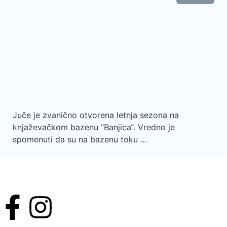
Juče je zvanično otvorena letnja sezona na
knjaževačkom bazenu “Banjica“. Vredno je
spomenuti da su na bazenu toku …