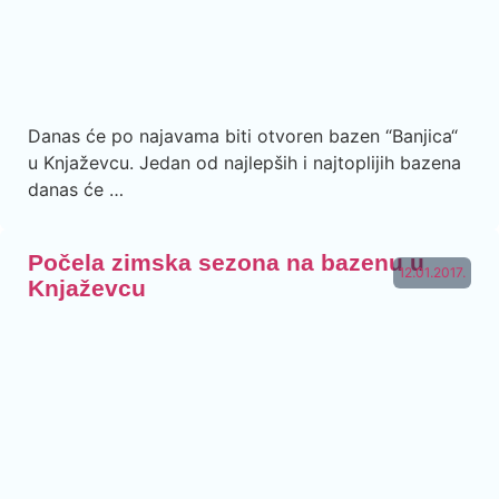
Danas će po najavama biti otvoren bazen “Banjica“
u Knjaževcu. Jedan od najlepših i najtoplijih bazena
danas će …
Počela zimska sezona na bazenu u
12.01.2017.
Knjaževcu