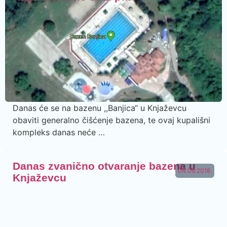
Danas će se na bazenu ,,Banjica“ u Knjaževcu
obaviti generalno čišćenje bazena, te ovaj kupališni
kompleks danas neće …
Danas zvanično otvaranje bazena u
04.06.2018.
Knjaževcu