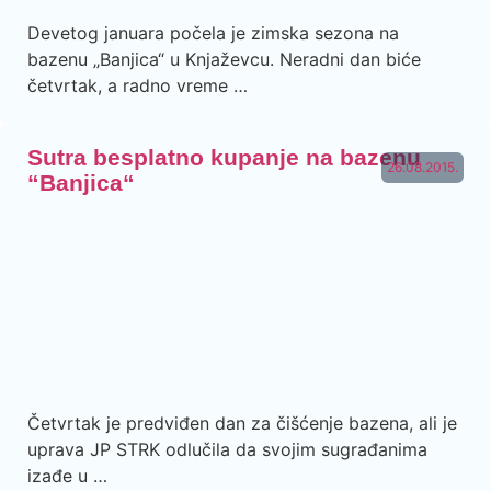
Devetog januara počela je zimska sezona na
bazenu ‚‚Banjica“ u Knjaževcu. Neradni dan biće
četvrtak, a radno vreme …
Sutra besplatno kupanje na bazenu
26.08.2015.
“Banjica“
Četvrtak je predviđen dan za čišćenje bazena, ali je
uprava JP STRK odlučila da svojim sugrađanima
izađe u …