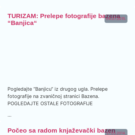
TURIZAM: Prelepe fotografije bazena
04.07.2015.
“Banjica“
Pogledajte “Banjicu“ iz drugog ugla. Prelepe
fotografije na zvaničnoj stranici Bazena.
POGLEDAJTE OSTALE FOTOGRAFIJE
…
Počeo sa radom knjaževački bazen
27.05.2014.