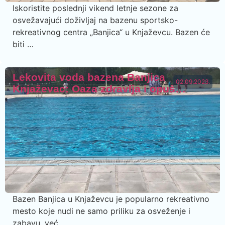
Iskoristite poslednji vikend letnje sezone za
osvežavajući doživljaj na bazenu sportsko-
rekreativnog centra „Banjica“ u Knjaževcu. Bazen će
biti …
Lekovita voda bazena Banjica
02.09.2023.
Knjaževac: Oaza zdravlja i opuš…
Bazen Banjica u Knjaževcu je popularno rekreativno
mesto koje nudi ne samo priliku za osveženje i
zabavu, već …