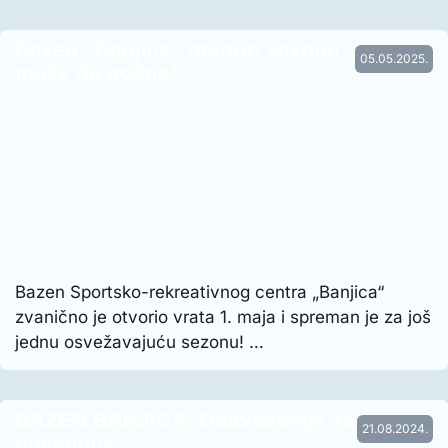
Bazen „Banjica“ otvorio sezonu – leto
05.05.2025.
može da počne!
Bazen Sportsko-rekreativnog centra „Banjica“
zvanično je otvorio vrata 1. maja i spreman je za još
jednu osvežavajuću sezonu! …
BAZEN BANJICA: Obaveštenje za sve
21.08.2024.
posetioce