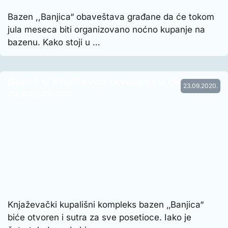
Bazen ,,Banjica“ obaveštava građane da će tokom
jula meseca biti organizovano noćno kupanje na
bazenu. Kako stoji u …
Bazen u Knjaževcu otvoren i u četvrtak
23.09.2020.
za posetioce
Knjaževački kupališni kompleks bazen ‚‚Banjica“
biće otvoren i sutra za sve posetioce. Iako je