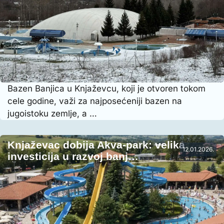
Bazen Banjica u Knjaževcu, koji je otvoren tokom
cele godine, važi za najposećeniji bazen na
jugoistoku zemlje, a …
Knjaževac dobija Akva-park: velika
12.01.2026.
investicija u razvoj banj…