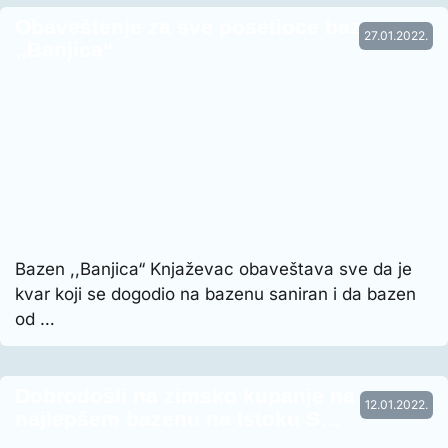
Obaveštenje za sve posetioce bazena
27.01.2022.
,,Banjica“
Bazen ,,Banjica“ Knjaževac obaveštava sve da je
kvar koji se dogodio na bazenu saniran i da bazen
od …
Dobrodošli na zimsko kupanje na
12.01.2022.
najlepšem bazenu na Istoku S…