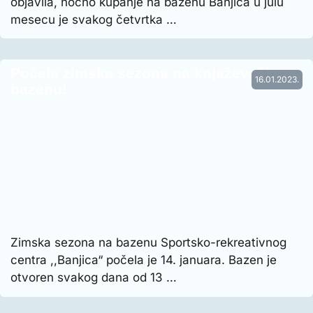
objavila, noćno kupanje na bazenu Banjica u julu
mesecu je svakog četvrtka …
Počela zimska sezona na knjaževačkom
16.01.2023.
bazenu!
Zimska sezona na bazenu Sportsko-rekreativnog
centra ,,Banjica“ počela je 14. januara. Bazen je
otvoren svakog dana od 13 …