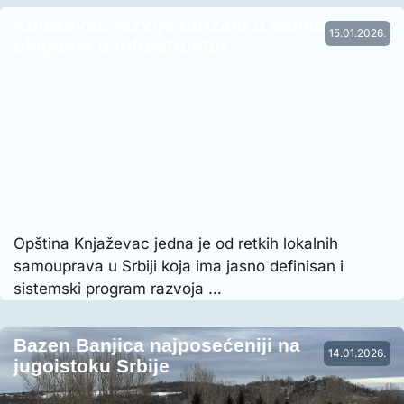
Knjaževac razvija turizam u selima:
15.01.2026.
ulaganja u infrastruktur…
Opština Knjaževac jedna je od retkih lokalnih
samouprava u Srbiji koja ima jasno definisan i
sistemski program razvoja …
Bazen Banjica najposećeniji na
14.01.2026.
jugoistoku Srbije