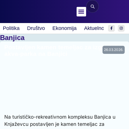
Politika
Društvo
Ekonomija
Aktuelnosti
Spor
Banjica
Postavljen kamen temeljac za izgradnju
26.03.2026.
akva-parka na Banjici
Na turističko-rekreativnom kompleksu Banjica u
Knjaževcu postavljen je kamen temeljac za