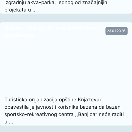
izgradnju akva-parka, jednog od značajnijih
projekata u …
Bazen ,,Banjica“ sutra zatvoren za
23.01.2026.
posetioce
Turistička organizacija opštine Knjaževac
obavestila je javnost i korisnike bazena da bazen
sportsko-rekreativnog centra ,,Banjica“ neće raditi
u …