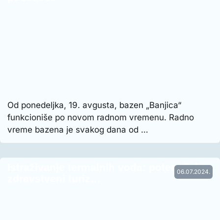
Od ponedeljka, 19. avgusta, bazen „Banjica“
funkcioniše po novom radnom vremenu. Radno
vreme bazena je svakog dana od …
Istraživanje termalnih voda: potencijal za
06.07.2024.
zdravstveni turiz…