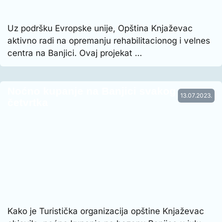
Uz podršku Evropske unije, Opština Knjaževac
aktivno radi na opremanju rehabilitacionog i velnes
centra na Banjici. Ovaj projekat …
Noćno kupanje na Banjici svakog
13.07.2023.
četvrtka
Kako je Turistička organizacija opštine Knjaževac