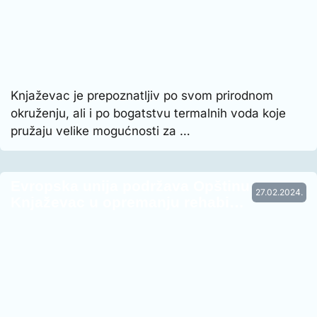
Knjaževac je prepoznatljiv po svom prirodnom
okruženju, ali i po bogatstvu termalnih voda koje
pružaju velike mogućnosti za …
Evropska unija podržava Opštinu
27.02.2024.
Knjaževac u opremanju rehabi…