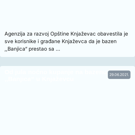
Agenzija za razvoj Opštine Knjaževac obavestila je
sve korisnike i građane Knjaževca da je bazen
,,Banjica“ prestao sa …
Od jula noćno kupanje na bazenu
29.06.2021.
,,Banjica“ u Knjaževcu