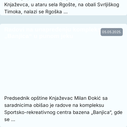
Knjaževca, u ataru sela Rgošte, na obali Svrljiškog
Timoka, nalazi se Rgoška …
Radovi na unapređenju kompleksa SRC
05.05.2025.
„Banjica“ u punom jeku
Predsednik opštine Knjaževac Milan Đokić sa
saradnicima obišao je radove na kompleksu
Sportsko-rekreativnog centra bazena „Banjica“, gde
se …