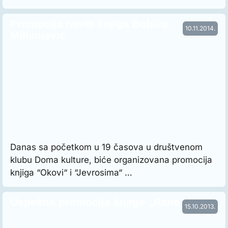
Promocija novih knjiga Bobice
10.11.2014.
Milivojević
Danas sa početkom u 19 časova u društvenom
klubu Doma kulture, biće organizovana promocija
knjiga “Okovi“ i “Jevrosima“ …
Uspešna promocija knjige „Rane“
15.10.2013.