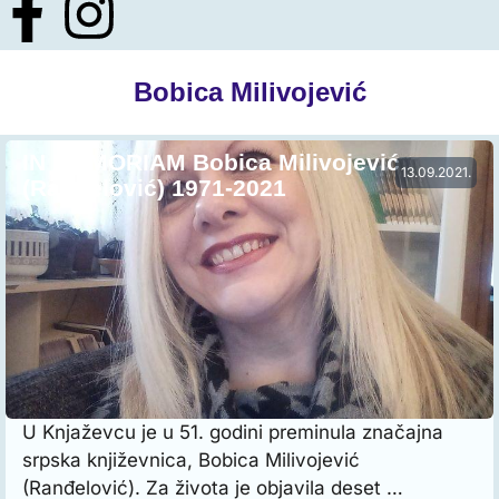
Bobica Milivojević
IN MEMORIAM Bobica Milivojević
13.09.2021.
(Ranđelović) 1971-2021
U Knjaževcu je u 51. godini preminula značajna
srpska književnica, Bobica Milivojević
(Ranđelović). Za života je objavila deset …