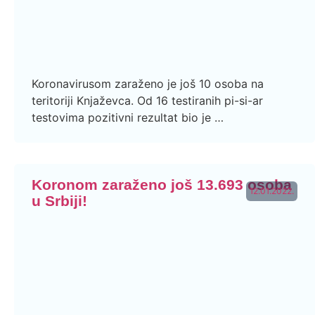
Koronavirusom zaraženo je još 10 osoba na
teritoriji Knjaževca. Od 16 testiranih pi-si-ar
testovima pozitivni rezultat bio je …
Koronom zaraženo još 13.693 osoba
12.01.2022.
u Srbiji!