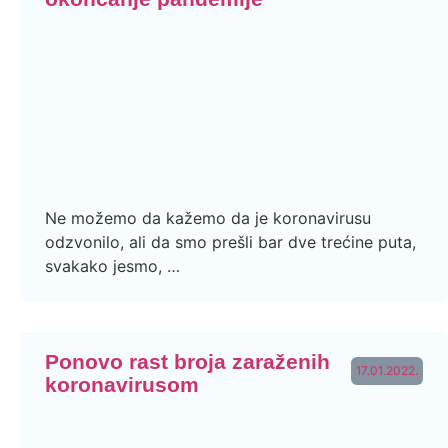
Ne možemo da kažemo da je koronavirusu
odzvonilo, ali da smo prešli bar dve trećine puta,
svakako jesmo, …
Ponovo rast broja zaraženih
17.01.2022.
koronavirusom