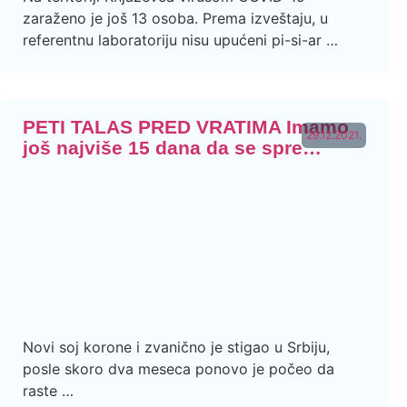
zaraženo je još 13 osoba. Prema izveštaju, u
referentnu laboratoriju nisu upućeni pi-si-ar …
PETI TALAS PRED VRATIMA Imamo
29.12.2021.
još najviše 15 dana da se spre…
Novi soj korone i zvanično je stigao u Srbiju,
posle skoro dva meseca ponovo je počeo da
raste …