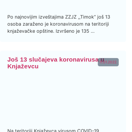
Po najnovijim izveštajima ZZJZ ,,Timok“ još 13
osoba zaraženo je koronavirusom na teritoriji
knjaževačke opštine. Izvršeno je 135 …
Još 13 slučajeva koronavirusa u
11.01.2022.
Knjaževcu
Na teritoriji Knjaževca virusom COVID-19