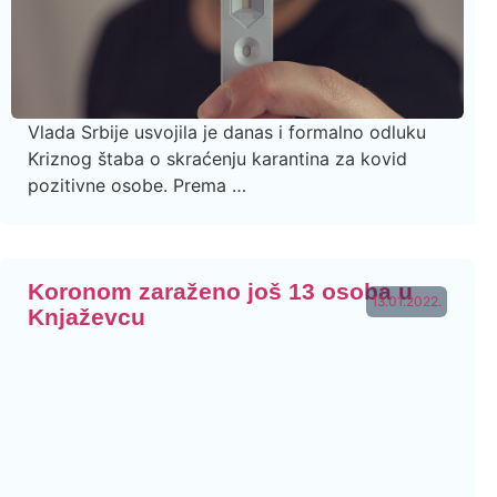
Vlada Srbije usvojila je danas i formalno odluku
Kriznog štaba o skraćenju karantina za kovid
pozitivne osobe. Prema …
Koronom zaraženo još 13 osoba u
13.01.2022.
Knjaževcu