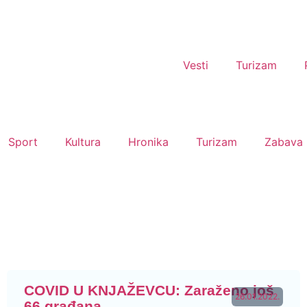
Vesti
Turizam
Sport
Kultura
Hronika
Turizam
Zabava
COVID U KNJAŽEVCU: Zaraženo još
26.01.2022.
66 građana