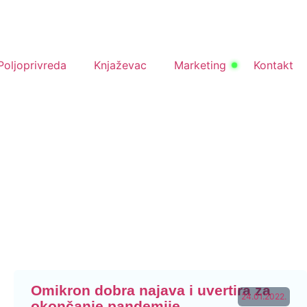
Poljoprivreda
Knjaževac
Marketing
Kontakt
Omikron dobra najava i uvertira za
24.01.2022.
okončanje pandemije