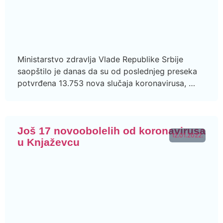
Ministarstvo zdravlja Vlade Republike Srbije
saopštilo je danas da su od poslednjeg preseka
potvrđena 13.753 nova slučaja koronavirusa, …
Još 17 novoobolelih od koronavirusa
12.01.2022.
u Knjaževcu