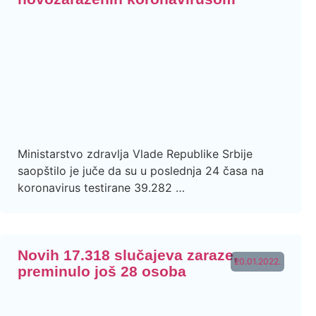
Ministarstvo zdravlja Vlade Republike Srbije
saopštilo je juče da su u poslednja 24 časa na
koronavirus testirane 39.282 …
Novih 17.318 slučajeva zaraze,
20.01.2022.
preminulo još 28 osoba