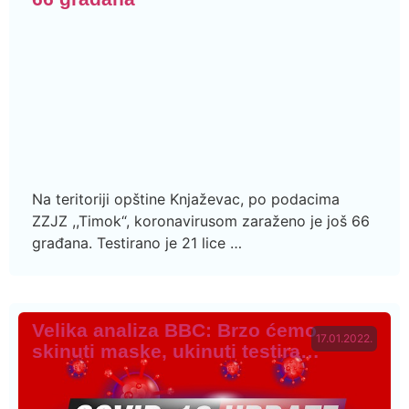
Na teritoriji opštine Knjaževac, po podacima
ZZJZ ,,Timok“, koronavirusom zaraženo je još 66
građana. Testirano je 21 lice …
Velika analiza BBC: Brzo ćemo
17.01.2022.
skinuti maske, ukinuti testira…