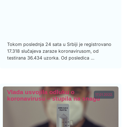
Tokom poslednja 24 sata u Srbiji je registrovano
17.318 slučajeva zaraze koronavirusom, od
testirana 36.434 uzorka. Od posledica …
Vlada usvojila odluku o
17.01.2022.
koronavirusu – stupila na snagu