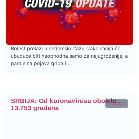
Bolest prelazi u endemsku fazu, vakcinacija će
ubuduće biti neophodna samo za najugroženije, a
paralelna pojava gripa i …
SRBIJA: Od koronavirusa obolelo
14.01.2022.
13.753 građana