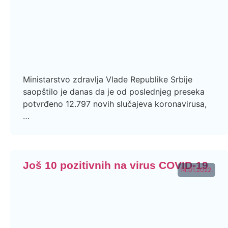
Ministarstvo zdravlja Vlade Republike Srbije
saopštilo je danas da je od poslednjeg preseka
potvrđeno 12.797 novih slučajeva koronavirusa,
…
Još 10 pozitivnih na virus COVID-19
14.01.2022.