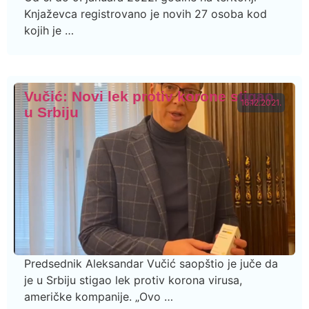
Knjaževca registrovano je novih 27 osoba kod
kojih je …
Vučić: Novi lek protiv korone stigao
16.12.2021.
u Srbiju
Predsednik Aleksandar Vučić saopštio je juče da
je u Srbiju stigao lek protiv korona virusa,
američke kompanije. „Ovo …