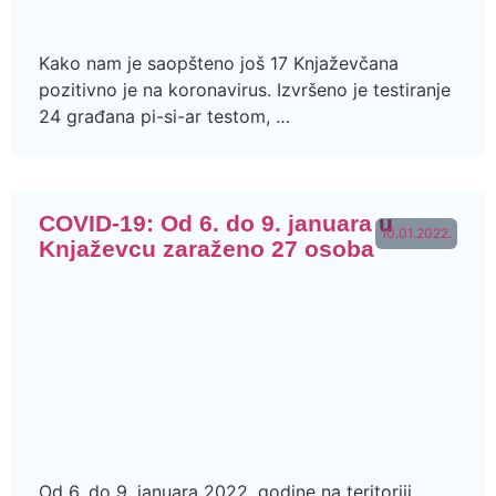
Kako nam je saopšteno još 17 Knjaževčana
pozitivno je na koronavirus. Izvršeno je testiranje
24 građana pi-si-ar testom, …
COVID-19: Od 6. do 9. januara u
10.01.2022.
Knjaževcu zaraženo 27 osoba
Od 6. do 9. januara 2022. godine na teritoriji