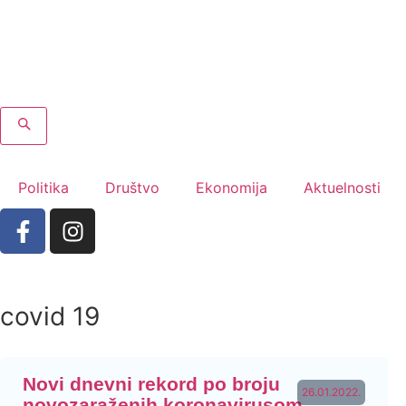
Politika
Društvo
Ekonomija
Aktuelnosti
covid 19
Novi dnevni rekord po broju
26.01.2022.
novozaraženih koronavirusom