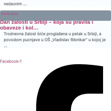
nedavnim …
04.05.2023.
Dan žalosti u Srbiji – koja su pravila i
obaveze i kol…
Trodnevna žalost biće proglašena u petak u Srbiji, a
povodom pucnjave u OŠ „Vladislav Ribnikar“ u kojoj je
…
Facebook-f