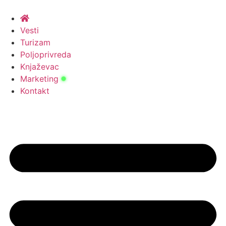
Скочите
на
садржај
Vesti
Turizam
Poljoprivreda
Knjaževac
Marketing
Kontakt