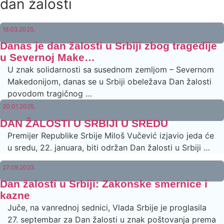
dan žalosti
18.03.2025.
Danas je dan žalosti u Srbiji zbog tragedije
u Severnoj Make…
U znak solidarnosti sa susednom zemljom – Severnom
Makedonijom, danas se u Srbiji obeležava Dan žalosti
povodom tragičnog …
20.01.2025.
DAN ŽALOSTI U SRBIJI U SREDU
Premijer Republike Srbije Miloš Vučević izjavio jeda će
u sredu, 22. januara, biti održan Dan žalosti u Srbiji …
27.09.2023.
Dan žalosti u Srbiji: Zakonske smernice i
kazne
Juče, na vanrednoj sednici, Vlada Srbije je proglasila
27. septembar za Dan žalosti u znak poštovanja prema