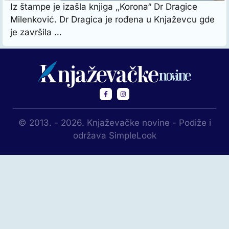
Iz štampe je izašla knjiga ‚‚Korona“ Dr Dragice
Milenković. Dr Dragica je rođena u Knjaževcu gde
je završila …
© 2013. - 2026. Knjaževačke novine - Podiže i
održava SimpleLook