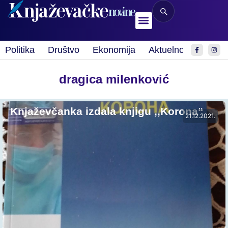
Politika
Društvo
Ekonomija
Aktuelnosti
Spor
dragica milenković
Knjaževčanka izdala knjigu ,,Korona“
21.12.2021.