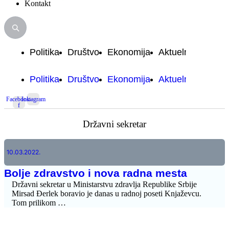
Kontakt
Politika
Društvo
Ekonomija
Aktuelnosti
Spo
Politika
Društvo
Ekonomija
Aktuelnosti
Spo
Facebook-
Instagram
f
Državni sekretar
10.03.2022.
Bolje zdravstvo i nova radna mesta
Državni sekretar u Ministarstvu zdravlja Republike Srbije
Mirsad Đerlek boravio je danas u radnoj poseti Knjaževcu.
Tom prilikom …