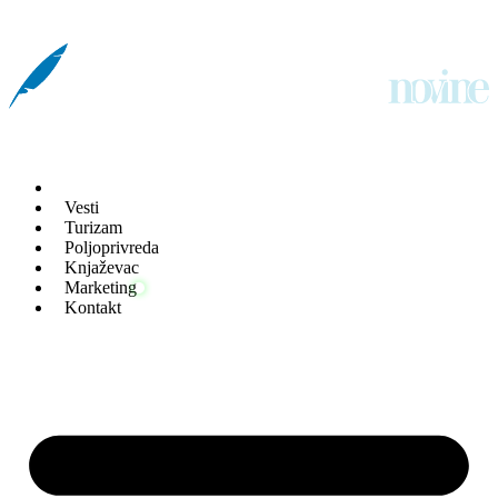
Скочите
на
садржај
Vesti
Turizam
Poljoprivreda
Knjaževac
Marketing
Kontakt