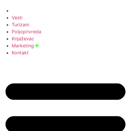
Скочите
на
садржај
Vesti
Turizam
Poljoprivreda
Knjaževac
Marketing
Kontakt