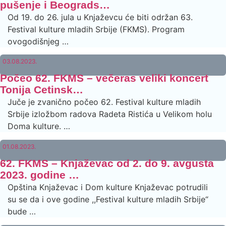
pušenje i Beograds…
Od 19. do 26. jula u Knjaževcu će biti održan 63.
Festival kulture mladih Srbije (FKMS). Program
ovogodišnjeg …
03.08.2023.
Počeo 62. FKMS – večeras veliki koncert
Tonija Cetinsk…
Juče je zvanično počeo 62. Festival kulture mladih
Srbije izložbom radova Radeta Ristića u Velikom holu
Doma kulture. …
01.08.2023.
62. FKMS – Knjaževac od 2. do 9. avgusta
2023. godine …
Opština Knjaževac i Dom kulture Knjaževac potrudili
su se da i ove godine ,,Festival kulture mladih Srbije“
bude …