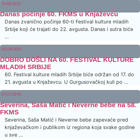
15.08.2021.
Danas počinje 60. FKMS u Knjaževcu
Danas zvanično počinje 60-ti Festival kulture mladih
Srbije koji će trajati do 22. avgusta. Danas i sutra biće
…
05.08.2021.
DOBRO DOŠLI NA 60. FESTIVAL KULTURE
MLADIH SRBIJE
60. Festival kulture mladih Srbije biće održan od 17. do
21. avgusta u Knjaževcu. U Gurgusovačkoj kuli po …
07.07.2019.
Severina, Saša Matić i Neverne bebe na 58.
FKMS
Severina, Saša Matić i Neverne bebe zapevaće pred
knjaževačkom i publikom iz regiona koja svake godine
u sve …