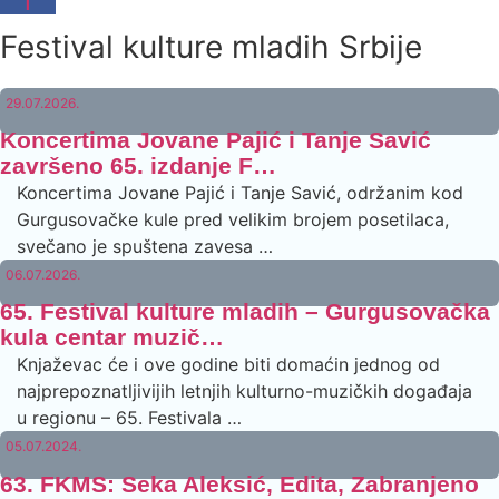
Festival kulture mladih Srbije
29.07.2026.
Koncertima Jovane Pajić i Tanje Savić
završeno 65. izdanje F…
Koncertima Jovane Pajić i Tanje Savić, održanim kod
Gurgusovačke kule pred velikim brojem posetilaca,
svečano je spuštena zavesa …
06.07.2026.
65. Festival kulture mladih – Gurgusovačka
kula centar muzič…
Knjaževac će i ove godine biti domaćin jednog od
najprepoznatljivijih letnjih kulturno-muzičkih događaja
u regionu – 65. Festivala …
05.07.2024.
63. FKMS: Seka Aleksić, Edita, Zabranjeno