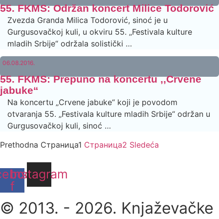
55. FKMS: Održan koncert Milice Todorović
Zvezda Granda Milica Todorović, sinoć je u
Gurgusovačkoj kuli, u okviru 55. ‚‚Festivala kulture
mladih Srbije“ održala solistički …
06.08.2016.
55. FKMS: Prepuno na koncertu ‚‚Crvene
jabuke“
Na koncertu ‚‚Crvene jabuke“ koji je povodom
otvaranja 55. ‚‚Festivala kulture mladih Srbije“ održan u
Gurgusovačkoj kuli, sinoć …
Prethodna
Страница
1
Страница
2
Sledeća
cebook-
Instagram
f
© 2013. - 2026. Knjaževačke