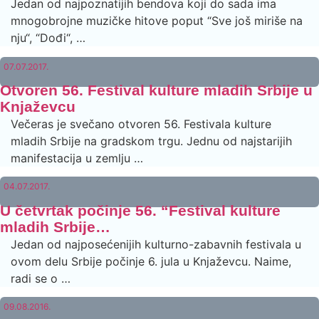
Jedan od najpoznatijih bendova koji do sada ima
mnogobrojne muzičke hitove poput “Sve još miriše na
nju“, “Dođi“, …
07.07.2017.
Otvoren 56. Festival kulture mladih Srbije u
Knjaževcu
Večeras je svečano otvoren 56. Festivala kulture
mladih Srbije na gradskom trgu. Jednu od najstarijih
manifestacija u zemlju …
04.07.2017.
U četvrtak počinje 56. “Festival kulture
mladih Srbije…
Jedan od najposećenijih kulturno-zabavnih festivala u
ovom delu Srbije počinje 6. jula u Knjaževcu. Naime,
radi se o …
09.08.2016.