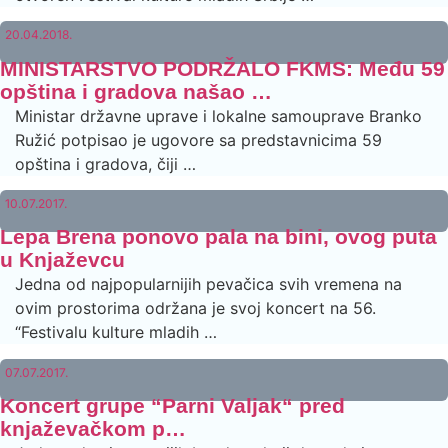
20.04.2018.
MINISTARSTVO PODRŽALO FKMS: Među 59
opština i gradova našao …
Ministar državne uprave i lokalne samouprave Branko
Ružić potpisao je ugovore sa predstavnicima 59
opština i gradova, čiji …
10.07.2017.
Lepa Brena ponovo pala na bini, ovog puta
u Knjaževcu
Jedna od najpopularnijih pevačica svih vremena na
ovim prostorima održana je svoj koncert na 56.
“Festivalu kulture mladih …
07.07.2017.
Koncert grupe “Parni Valjak“ pred
knjaževačkom p…