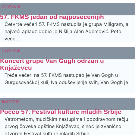
22.07.2018.
57. FKMS jedan od najposećenijih
Četvrte večeri 57. FKMS nastupila je grupa Miligram, a
najveći aplauz dobio je Nišlija Alen Ademović. Peto
veče …
20.07.2018.
Koncert grupe Van Gogh održan u
Knjaževcu
Treće večeri na 57. FKMS nastupao je Van Gogh u
Gurgusovačkoj kuli, Na oduševljenje svih, Van Gogh je
…
18.07.2018.
Počeo 57. Festival kulture mladih Srbije
Vatrometom, muzičkim nastupima i pozdravnom rečju
prvog čoveka opštine Knjaževac, sinoć je zvanično
otvoren Festival kulture mladih Srbije …