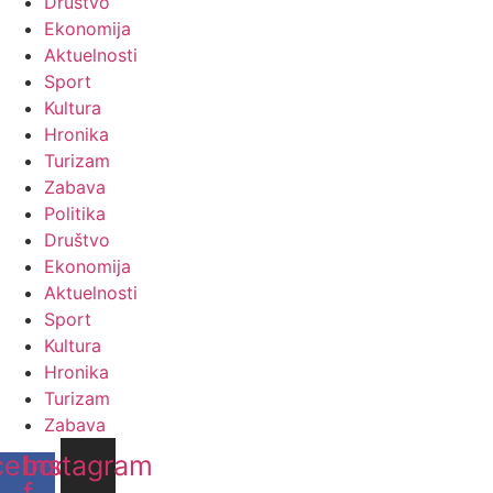
Društvo
Ekonomija
Aktuelnosti
Sport
Kultura
Hronika
Turizam
Zabava
Politika
Društvo
Ekonomija
Aktuelnosti
Sport
Kultura
Hronika
Turizam
Zabava
cebook-
Instagram
f