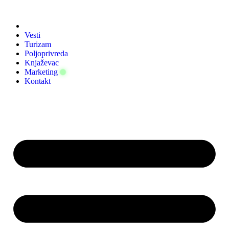
Скочите
на
садржај
Vesti
Turizam
Poljoprivreda
Knjaževac
Marketing
Kontakt