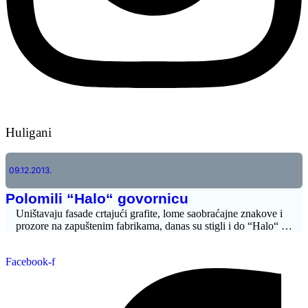
Huligani
09.12.2013.
Polomili “Halo“ govornicu
Uništavaju fasade crtajući grafite, lome saobraćajne znakove i
prozore na zapuštenim fabrikama, danas su stigli i do “Halo“ …
Facebook-f