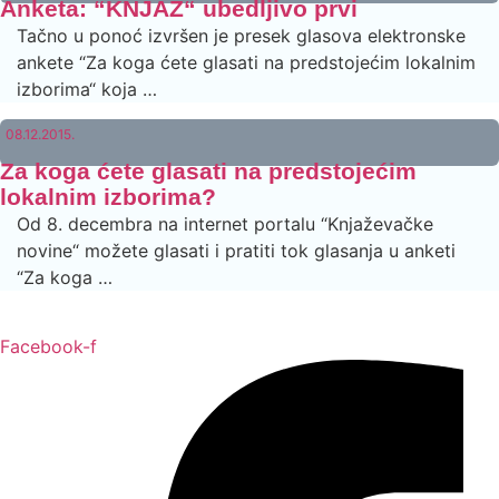
Anketa: “KNJAZ“ ubedljivo prvi
Tačno u ponoć izvršen je presek glasova elektronske
ankete “Za koga ćete glasati na predstojećim lokalnim
izborima“ koja …
08.12.2015.
Za koga ćete glasati na predstojećim
lokalnim izborima?
Od 8. decembra na internet portalu “Knjaževačke
novine“ možete glasati i pratiti tok glasanja u anketi
“Za koga …
Facebook-f