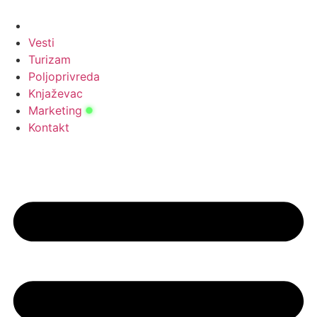
Скочите
на
садржај
Vesti
Turizam
Poljoprivreda
Knjaževac
Marketing
Kontakt