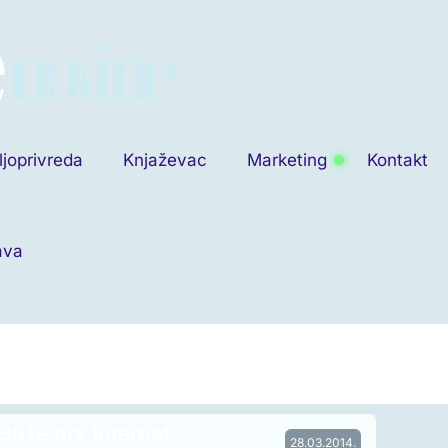
ljoprivreda
Knjaževac
Marketing
Kontakt
ava
Stiže brz internet
28.03.2014.