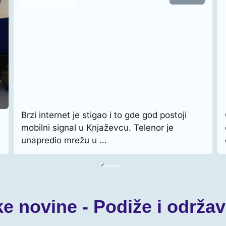
Knjaževcu
Brzi internet je stigao i to gde god postoji
mobilni signal u Knjaževcu. Telenor je
unapredio mrežu u …
ke novine - Podiže i održ