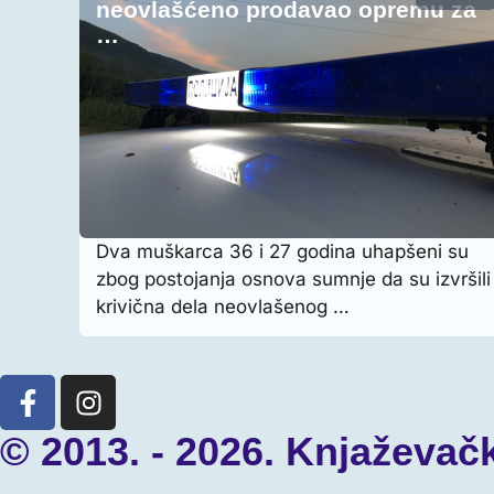
neovlašćeno prodavao opremu za
…
Dva muškarca 36 i 27 godina uhapšeni su
zbog postojanja osnova sumnje da su izvršili
krivična dela neovlašenog …
© 2013. - 2026. Knjaževač