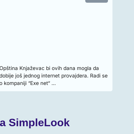
Opština Knjaževac bi ovih dana mogla da
dobije još jednog internet provajdera. Radi se
o kompaniji “Exe net“ …
ava SimpleLook