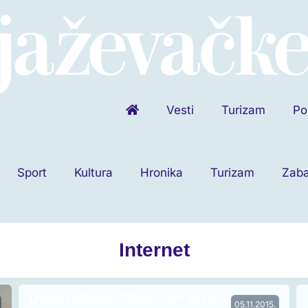
Vesti
Turizam
Po
Sport
Kultura
Hronika
Turizam
Zab
Internet
Unapređena “Telenor“ mreža u
05.11.2015.