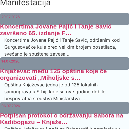
Manifestacija
29.07.2026.
Koncertima Jovane Pajić i Tanje Savić
završeno 65. izdanje F…
Koncertima Jovane Pajić i Tanje Savić, održanim kod
Gurgusovačke kule pred velikim brojem posetilaca,
svečano je spuštena zavesa …
14.07.2026.
Knjaževac među 125 opština koje će
organizovati „Miholjske s…
Opština Knjaževac jedna je od 125 lokalnih
samouprava u Srbiji koje su ove godine dobile
bespovratna sredstva Ministarstva …
06.07.2026.
Potpisan protokol o održavanju Sabora na
Kadibogazu – Knjaže…
Opština Knjaževac i opština Belogradčik potpisale su