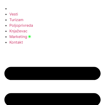
Скочите
на
садржај
Vesti
Turizam
Poljoprivreda
Knjaževac
Marketing
Kontakt