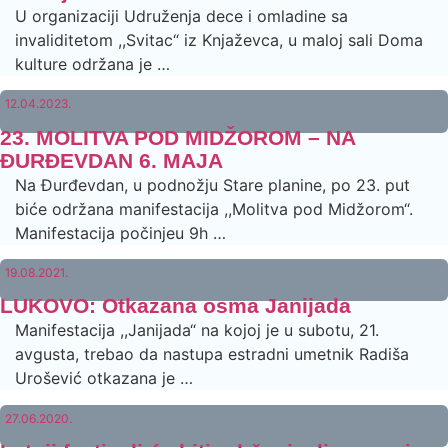
U organizaciji Udruženja dece i omladine sa
invaliditetom ,,Svitac“ iz Knjaževca, u maloj sali Doma
kulture održana je …
12.04.2023.
23. MOLITVA POD MIDŽOROM – NA
ĐURĐEVDAN 6. MAJA
Na Đurđevdan, u podnožju Stare planine, po 23. put
biće održana manifestacija ,,Molitva pod Midžorom“.
Manifestacija počinjeu 9h …
19.08.2021.
LUKOVO: Otkazana osma Janijada
Manifestacija ,,Janijada“ na kojoj je u subotu, 21.
avgusta, trebao da nastupa estradni umetnik Radiša
Urošević otkazana je …
27.06.2020.