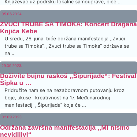
Knjaževac uz podršku lokalne samouprave, biće …
05.06.2024.
ZVUCI TRUBE SA TIMOKA: Koncert Dragana
Kojića Kebe
U sredu, 26. juna, biće održana manifestacija ,,Zvuci
trube sa Timoka“. ,,Zvuci trube sa Timoka“ održava se
na …
29.09.2023.
Doživite bujnu raskoš ,,Šipurijade“: Festival
Šipka u …
Pridružite nam se na nezaboravnom putovanju kroz
boje, ukuse i kreativnost na 17. Međunarodnoj
manifestaciji ,,Šipurijada“ koja će …
02.09.2023.
Održana završna manifestacija ,,Mi nismo
nevidljivi“