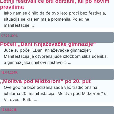
Letnji festivali će biti održani, ali po novim
pravilima
Iako nam se činilo da će ovo leto proći bez festivala,
situacija se krajem maja promenila. Pojedine
manifestacije …
07.05.2019.
Počeli ,,Dani Knjaževačke gimnazije“
Juče su počeli ,,Dani Knjaževačke gimnazije“.
Manifestacija je otvorena juče izložbom slika učenika,
a gimnazijalci i njihovi nastavnici …
18.04.2019.
,,Molitva pod Midžorom“ po 20. put
Ove godine biće održana sada već tradicionalna i
jubilarna 20. manifestacija ,,Molitva pod Midžorom“ u
Vrtovcu i Balta …
15.08.2018.