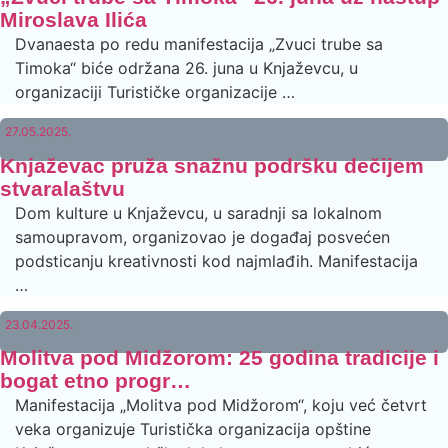
Miroslava Ilića
Dvanaesta po redu manifestacija „Zvuci trube sa
Timoka“ biće održana 26. juna u Knjaževcu, u
organizaciji Turističke organizacije …
27.05.2025.
Knjaževac pruža snažnu podršku dečijem
stvaralaštvu
Dom kulture u Knjaževcu, u saradnji sa lokalnom
samoupravom, organizovao je događaj posvećen
podsticanju kreativnosti kod najmlađih. Manifestacija
…
23.04.2025.
Molitva pod Midžorom: 25 godina tradicije i
bogat etno progr…
Manifestacija „Molitva pod Midžorom“, koju već četvrt
veka organizuje Turistička organizacija opštine