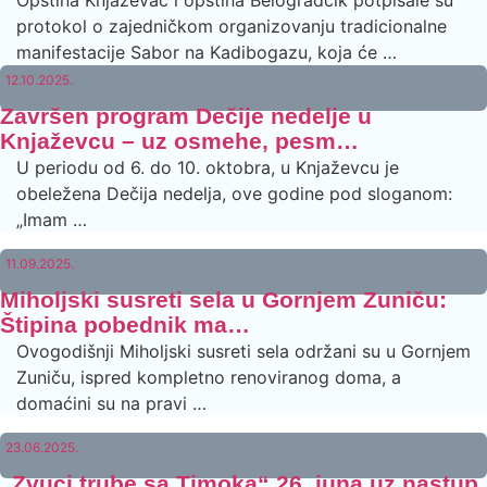
protokol o zajedničkom organizovanju tradicionalne
manifestacije Sabor na Kadibogazu, koja će …
12.10.2025.
Završen program Dečije nedelje u
Knjaževcu – uz osmehe, pesm…
U periodu od 6. do 10. oktobra, u Knjaževcu je
obeležena Dečija nedelja, ove godine pod sloganom:
„Imam …
11.09.2025.
Miholjski susreti sela u Gornjem Zuniču:
Štipina pobednik ma…
Ovogodišnji Miholjski susreti sela održani su u Gornjem
Zuniču, ispred kompletno renoviranog doma, a
domaćini su na pravi …
23.06.2025.
„Zvuci trube sa Timoka“ 26. juna uz nastup