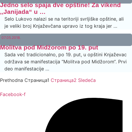
Jedno selo spaja dve opštine! Za vikend
‚‚Janijada“ u …
Selo Lukovo nalazi se na teritoriji svrljiške opštine, ali
je veliki broj Knjaževčana upravo iz tog kraja jer …
07.05.2018.
Molitva pod Midžorom po 19. put
Sada već tradicionalno, po 19. put, u opštini Knjaževac
održava se manifestacija “Molitva pod Midžorom“. Prvi
deo manifestacije …
Prethodna
Страница
1
Страница
2
Sledeća
Facebook-f