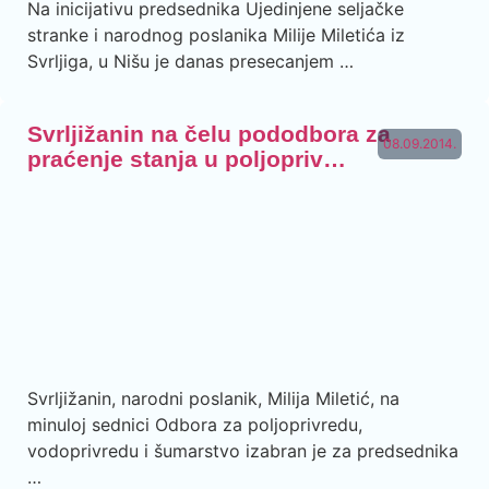
Na inicijativu predsednika Ujedinjene seljačke
stranke i narodnog poslanika Milije Miletića iz
Svrljiga, u Nišu je danas presecanjem …
Svrljižanin na čelu pododbora za
08.09.2014.
praćenje stanja u poljopriv…
Svrljižanin, narodni poslanik, Milija Miletić, na
minuloj sednici Odbora za poljoprivredu,
vodoprivredu i šumarstvo izabran je za predsednika
…