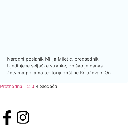
Narodni poslanik Milija Miletić, predsednik
Ujedinjene seljačke stranke, obišao je danas
žetvena polja na teritoriji opštine Knjaževac. On …
Prethodna
1
2
3
4
Sledeća