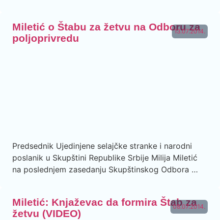
Miletić o Štabu za žetvu na Odboru za
13.07.2014.
poljoprivredu
Predsednik Ujedinjene selajčke stranke i narodni
poslanik u Skupštini Republike Srbije Milija Miletić
na poslednjem zasedanju Skupštinskog Odbora …
Miletić: Knjaževac da formira Štab za
08.07.2014.
žetvu (VIDEO)