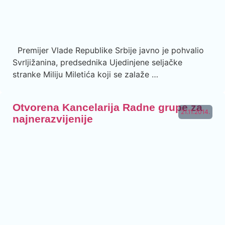
Premijer Vlade Republike Srbije javno je pohvalio
Svrljižanina, predsednika Ujedinjene seljačke
stranke Miliju Miletića koji se zalaže …
Otvorena Kancelarija Radne grupe za
21.11.2014.
najnerazvijenije