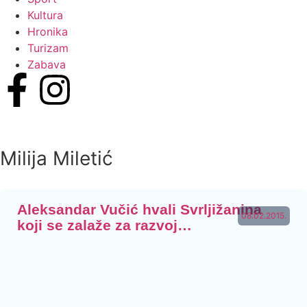
Kultura
Hronika
Turizam
Zabava
Milija Miletić
Aleksandar Vučić hvali Svrljižanina
08.02.2015.
koji se zalaže za razvoj…