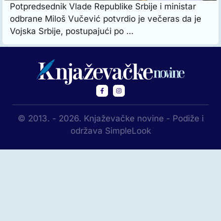
Potpredsednik Vlade Republike Srbije i ministar
odbrane Miloš Vučević potvrdio je večeras da je
Vojska Srbije, postupajući po …
© 2013. - 2026. Knjaževačke novine - Podiže i
održava SimpleLook