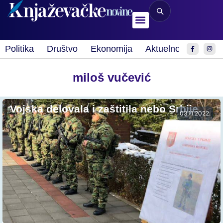
Politika
Društvo
Ekonomija
Aktuelnosti
Spor
miloš vučević
Vojska delovala i zaštitila nebo Srbije
03.11.2022.