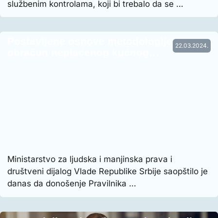
službenim kontrolama, koji bi trebalo da se …
Postavljene osnove metodologije za
22.03.2024.
obračun neplaćenog kućnog…
Ministarstvo za ljudska i manjinska prava i
društveni dijalog Vlade Republike Srbije saopštilo je
danas da donošenje Pravilnika …