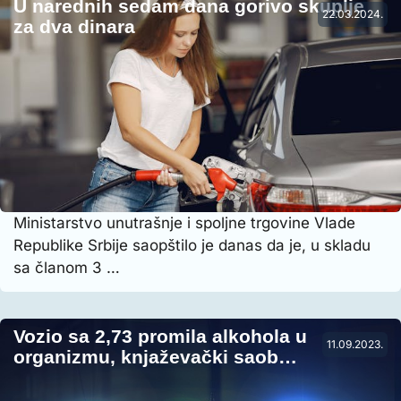
U narednih sedam dana gorivo skuplje
22.03.2024.
za dva dinara
Ministarstvo unutrašnje i spoljne trgovine Vlade
Republike Srbije saopštilo je danas da je, u skladu
sa članom 3 …
Vozio sa 2,73 promila alkohola u
11.09.2023.
organizmu, knjaževački saob…