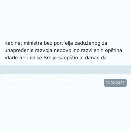
Kabinet ministra bez portfelja zaduženog za
unapređenje razvoja nedovoljno razvijenih opština
Vlade Republike Srbije saopštio je danas da …
Raspisan novi konkurs za kupovinu
23.02.2022.
seoskih kuća sa okućnicom