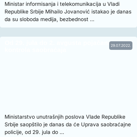
Ministar informisanja i telekomunikacija u Vladi
Republike Srbije Mihailo Jovanović istakao je danas
da su sloboda medija, bezbednost …
Od 29. jula do 2. avgusta pojačana
29.07.2022.
kontrola saobraćaja
Ministarstvo unutrašnjih poslova Vlade Republike
Srbije saopštilo je danas da će Uprava saobraćajne
policije, od 29. jula do …