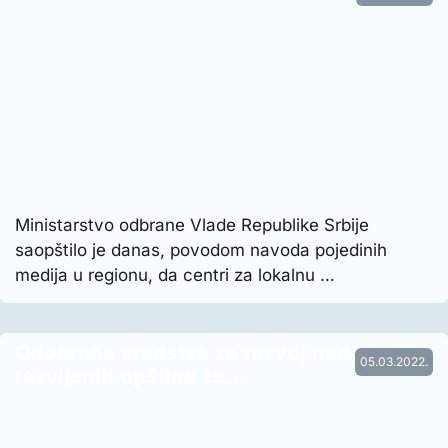
Ministarstvo odbrane Vlade Republike Srbije
saopštilo je danas, povodom navoda pojedinih
medija u regionu, da centri za lokalnu …
Odobrena sredstva za razvoj nedovoljno
05.03.2022.
razvijenih opština za…