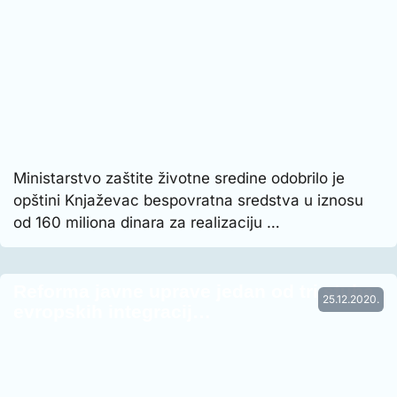
Ministarstvo zaštite životne sredine odobrilo je
opštini Knjaževac bespovratna sredstva u iznosu
od 160 miliona dinara za realizaciju …
Reforma javne uprave jedan od tri stuba
25.12.2020.
evropskih integracij…