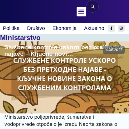
Politika
Društvo
Ekonomija
Aktuelnosti
Spor
Ministarstvo
Službene kontrole uskoro bez prethodne
14.06.2025.
najave – Ključne novi…
Ministarstvo poljoprivrede, šumarstva i
vodoprivrede otpočelo je izradu Nacrta zakona o