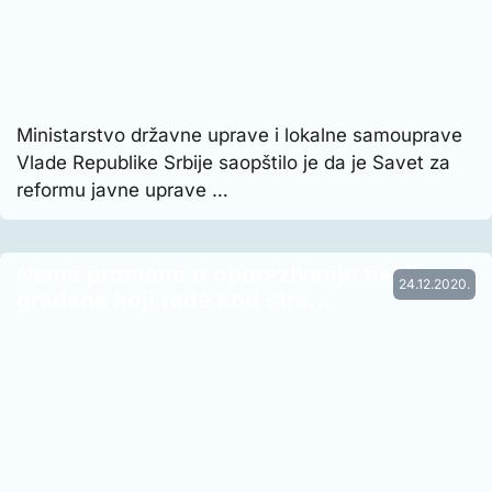
Ministarstvo državne uprave i lokalne samouprave
Vlade Republike Srbije saopštilo je da je Savet za
reformu javne uprave …
Nema promene u oporezivanju naših
24.12.2020.
građana koji rade kod stra…