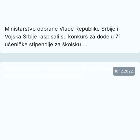
Ministarstvo odbrane Vlade Republike Srbije i
Vojska Srbije raspisali su konkurs za dodelu 71
učeničke stipendije za školsku …
Bezbednost i nezavisnost novinara
10.12.2022.
apsolutni prioriteti Vlade