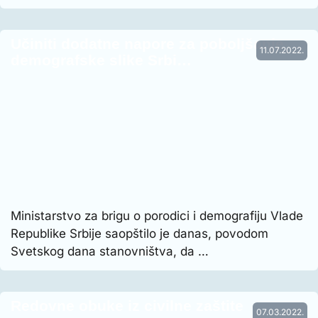
Učiniti dodatne napore za poboljšanje
11.07.2022.
demografske slike Srbi…
Ministarstvo za brigu o porodici i demografiju Vlade
Republike Srbije saopštilo je danas, povodom
Svetskog dana stanovništva, da …
Redovne obuke iz civilne zaštite
07.03.2022.