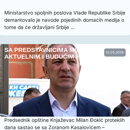
Ministarstvo spoljnih poslova Vlade Republike Srbije
demantovalo je navode pojedinih domaćih medija o
tome da će državljani Srbije …
SA PREDSTAVNICIMA MINISTARSTVA O
10.05.2019.
AKTUELNIM I BUDUĆIM PROJEKT…
Predsednik opštine Knjaževac Milan Đokić proteklih
dana sastao se sa Zoranom Kasalovićem –