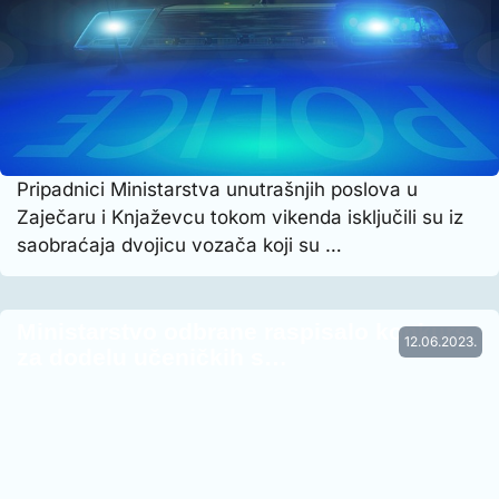
Pripadnici Ministarstva unutrašnjih poslova u
Zaječaru i Knjaževcu tokom vikenda isključili su iz
saobraćaja dvojicu vozača koji su …
Ministarstvo odbrane raspisalo konkurs
12.06.2023.
za dodelu učeničkih s…