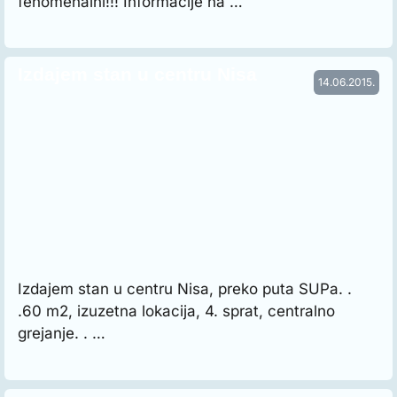
fenomenalni!!! Informacije na …
Izdajem stan u centru Nisa
14.06.2015.
Izdajem stan u centru Nisa, preko puta SUPa. .
.60 m2, izuzetna lokacija, 4. sprat, centralno
grejanje. . …