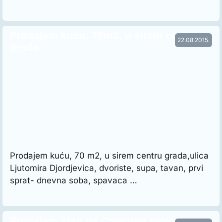
Prodajem kuću, 70m2, u sirem centru
22.08.2015.
grada
Prodajem kuću, 70 m2, u sirem centru grada,ulica
Ljutomira Djordjevica, dvoriste, supa, tavan, prvi
sprat- dnevna soba, spavaca …
Prodajem stan na Crvenom pevcu