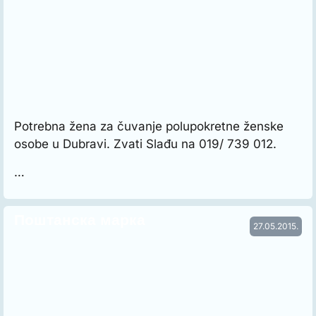
Potrebna žena za čuvanje polupokretne ženske
osobe u Dubravi. Zvati Slađu na 019/ 739 012.
…
Поштанска марка
27.05.2015.