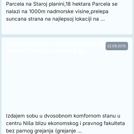
Parcela na Staroj planini,18 hektara Parcela se
nalazi na 1000m nadmorske visine,prelepa
suncana strana na najlepsoj lokaciji na …
Potreban cimer u dvosobnom stanu u
22.08.2015.
centru NIša bez parnog gr…
Izdajem sobu u dvosobnom komfornom stanu u
centru Niša blizu ekonomskog i pravnog fakulteta
bez parnog grejanja (grejanje …