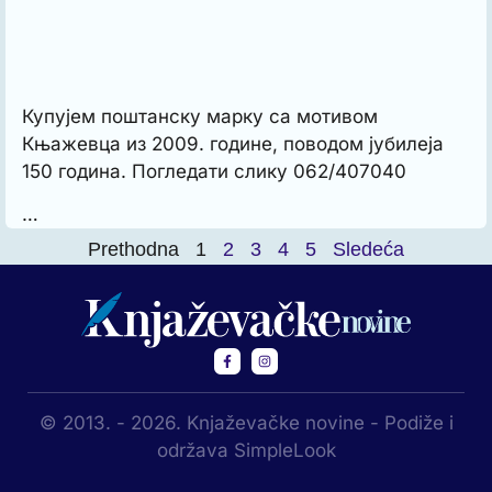
Купујем поштанску марку са мотивом
Књажевца из 2009. године, поводом јубилеја
150 година. Погледати слику 062/407040
…
Prethodna
1
2
3
4
5
Sledeća
© 2013. - 2026. Knjaževačke novine - Podiže i
održava SimpleLook