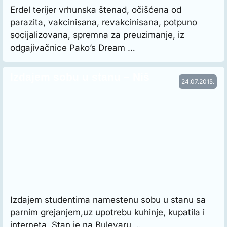
Erdel terijer vrhunska štenad, očišćena od
parazita, vakcinisana, revakcinisana, potpuno
socijalizovana, spremna za preuzimanje, iz
odgajivačnice Pako’s Dream …
Izdajem sobu u stanu – Niš
24.07.2015.
Izdajem studentima namestenu sobu u stanu sa
parnim grejanjem,uz upotrebu kuhinje, kupatila i
interneta. Stan je na Bulevaru …