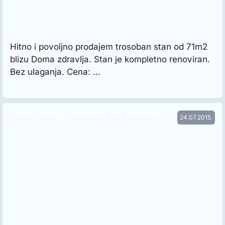
Hitno i povoljno prodajem trosoban stan od 71m2
blizu Doma zdravlja. Stan je kompletno renoviran.
Bez ulaganja. Cena: …
Erdel terijer štenad na prodaju
24.07.2015.