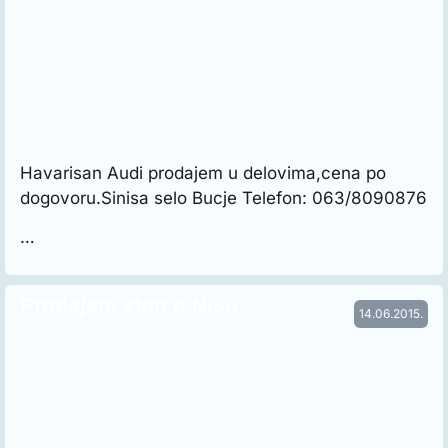
Havarisan Audi prodajem u delovima,cena po
dogovoru.Sinisa selo Bucje Telefon: 063/8090876
…
Prodajem stan u Nišu
14.06.2015.