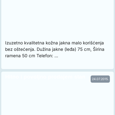
Izuzetno kvalitetna kožna jakna malo korišćenja
bez oštećenja. Dužina jakne (leđa) 75 cm, Širina
ramena 50 cm Telefon: …
Hitno i povoljno prodajem stan
24.07.2015.