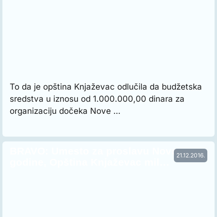
To da je opština Knjaževac odlučila da budžetska
sredstva u iznosu od 1.000.000,00 dinara za
organizaciju dočeka Nove …
BRAVO: Umesto za proslavu Nove
21.12.2016.
godine, Opština Knjaževac mil…