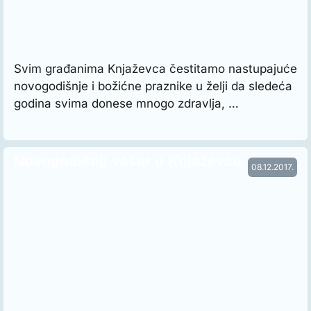
Svim građanima Knjaževca čestitamo nastupajuće
novogodišnje i božićne praznike u želji da sledeća
godina svima donese mnogo zdravlja, …
Novogodišnji vašar u Knjaževcu
08.12.2017.