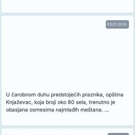
Čarolija praznika u Knjaževcu: Deda
03.01.2024.
Mraz pokucao na vrata 1.…
U čarobnom duhu predstojećih praznika, opština
Knjaževac, koja broji oko 80 sela, trenutno je
obasjana osmesima najmlađih meštana. …
Novogodišnji paketići najmlađim