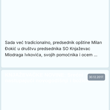
Sada već tradicionalno, predsednik opštine Milan
Đokić u društvu predsednika SO Knjaževac
Miodraga Ivkovića, svojih pomoćnika i ocem …
KNJAŽEVAČKE NOVINE: Srećni
30.12.2017.
nastupajući novogodišnji i božićn…