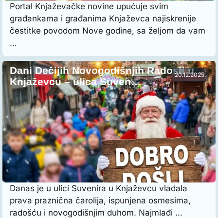
Portal Knjaževačke novine upućuje svim
građankama i građanima Knjaževca najiskrenije
čestitke povodom Nove godine, sa željom da vam
…
Dani Dečijih Novogodišnjih Radosti u
20.12.2025.
Knjaževcu – ulica Suven…
Danas je u ulici Suvenira u Knjaževcu vladala
prava praznična čarolija, ispunjena osmesima,
radošću i novogodišnjim duhom. Najmlađi …