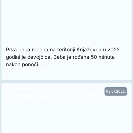
Prva beba rođena na teritoriji Knjaževca u 2022.
godini je devojčica. Beba je rođena 50 minuta
nakon ponoći. …
Predsednik Milan Đokić u
02.01.2022.
novogodišnjoj noći obišao višečlane…