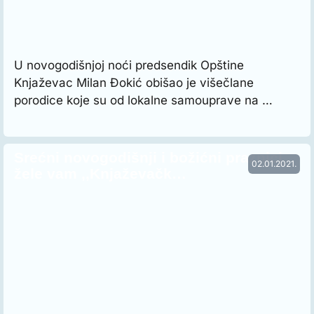
U novogodišnjoj noći predsendik Opštine
Knjaževac Milan Đokić obišao je višečlane
porodice koje su od lokalne samouprave na …
Srećni novogodišnji i božićni praznici
02.01.2021.
žele vam ,,Knjaževačk…