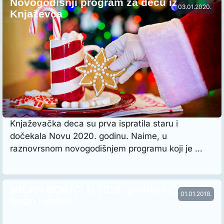
Novogodišnji program za decu iz
03.01.2020.
Knjaževca
Knjaževačka deca su prva ispratila staru i
dočekala Novu 2020. godinu. Naime, u
raznovrsnom novogodišnjem programu koji je …
MILAN ĐOKIĆ: U 2018. godini više beba
01.01.2018.
nego ranije!