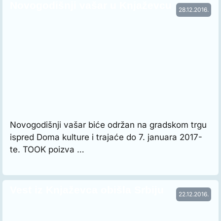
Novogodišnji vašar u Knjaževcu
28.12.2016.
Novogodišnji vašar biće održan na gradskom trgu
ispred Doma kulture i trajaće do 7. januara 2017-
te. TOOK poizva …
Vest iz Knjaževca obišla Srbiju
22.12.2016.