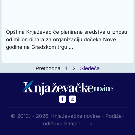
Opština Knjaževac će planirana sredstva u iznosu
od milion dinara za organizaciju dočeka Nove
godine na Gradskom trgu …
Prethodna
1
2
Sledeća
© 2013. - 2026. Knjaževačke novine - Podiže i
održava SimpleLook