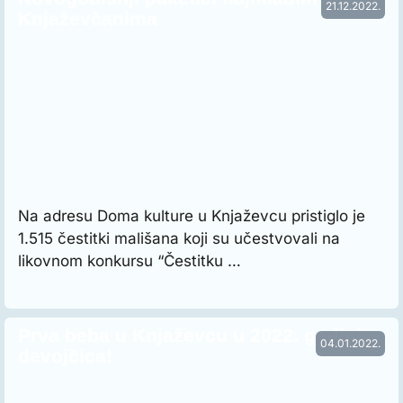
21.12.2022.
Knjaževčanima
Na adresu Doma kulture u Knjaževcu pristiglo je
1.515 čestitki mališana koji su učestvovali na
likovnom konkursu “Čestitku …
Prva beba u Knjaževcu u 2022. godini
04.01.2022.
devojčica!