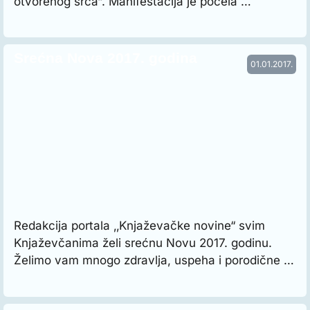
otvorenog srca“. Manifestacija je počela …
Srećna Nova 2017. godina
01.01.2017.
Redakcija portala ‚‚Knjaževačke novine“ svim
Knjaževčanima želi srećnu Novu 2017. godinu.
Želimo vam mnogo zdravlja, uspeha i porodične …