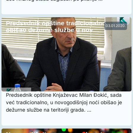
Predsednik opštine tradicionalno
03.01.2020.
obišao dežurne službe u nov…
Predsednik opštine Knjaževac Milan Đokić, sada
već tradicionalno, u novogodišnjoj noći obišao je
dežurne službe na teritoriji grada. …