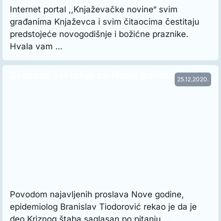
Internet portal ,,Knjaževačke novine“ svim
građanima Knjaževca i svim čitaocima čestitaju
predstojeće novogodišnje i božićne praznike.
Hvala vam …
Zabrana kretanja za Novu godinu?
25.12.2020.
Povodom najavljenih proslava Nove godine,
epidemiolog Branislav Tiodorović rekao je da je
deo Kriznog štaba saglasan po pitanju …