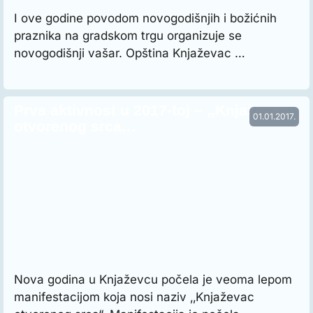
I ove godine povodom novogodišnjih i božićnih
praznika na gradskom trgu organizuje se
novogodišnji vašar. Opština Knjaževac …
Prva aktivnost u 2017-toj – ‚‚Knjaževac
01.01.2017.
otvorenog srca…
Nova godina u Knjaževcu počela je veoma lepom
manifestacijom koja nosi naziv ‚‚Knjaževac