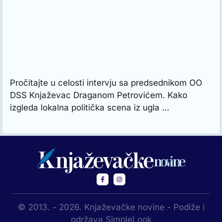
Pročitajte u celosti intervju sa predsednikom OO
DSS Knjaževac Draganom Petrovićem. Kako
izgleda lokalna politička scena iz ugla …
© 2013. - 2026. Knjaževačke novine - Podiže i
održava SimpleLook