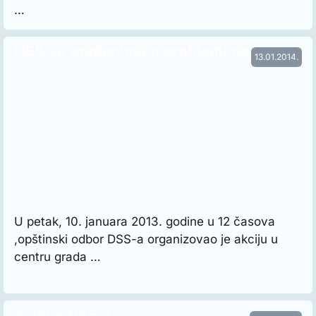
…
DSS sa građanima o problemima
13.01.2014.
U petak, 10. januara 2013. godine u 12 časova
,opštinski odbor DSS-a organizovao je akciju u
centru grada …
Tribina DSS-a