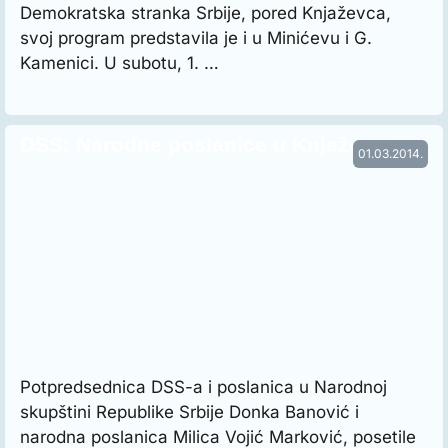
Demokratska stranka Srbije, pored Knjaževca,
svoj program predstavila je i u Minićevu i G.
Kamenici. U subotu, 1. …
DSS: Narodne poslanice u Knjaževcu
01.03.2014.
Potpredsednica DSS-a i poslanica u Narodnoj
skupštini Republike Srbije Donka Banović i
narodna poslanica Milica Vojić Marković, posetile