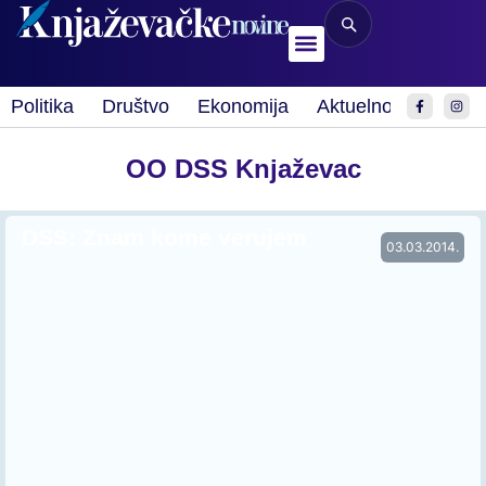
Politika
Društvo
Ekonomija
Aktuelnosti
Spor
OO DSS Knjaževac
DSS: Znam kome verujem
03.03.2014.