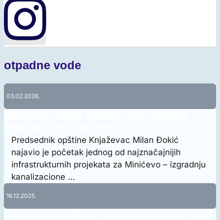
otpadne vode
03.02.2026.
Minićevo dobija kanalizaciju: Počinje
rešavanje višedecenijs…
Predsednik opštine Knjaževac Milan Đokić
najavio je početak jednog od najznačajnijih
infrastrukturnih projekata za Minićevo – izgradnju
kanalizacione …
16.12.2025.
Knjaževac dobio 8 miliona dinara za čistu