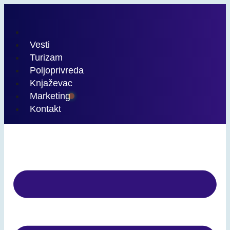
Скочите
на
садржај
Vesti
Turizam
Poljoprivreda
Knjaževac
Marketing
Kontakt