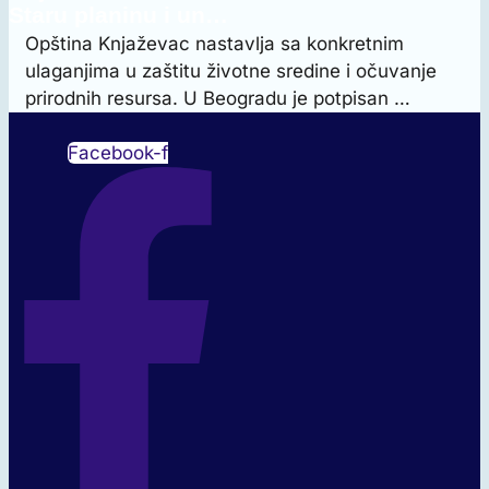
Staru planinu i un…
Opština Knjaževac nastavlja sa konkretnim
ulaganjima u zaštitu životne sredine i očuvanje
prirodnih resursa. U Beogradu je potpisan …
Facebook-f