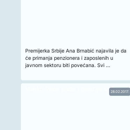
Premijerka Srbije Ana Brnabić najavila je da
će primanja penzionera i zaposlenih u
javnom sektoru biti povećana. Svi …
Vučić: Veće plate i penzije svima
28.02.2017.