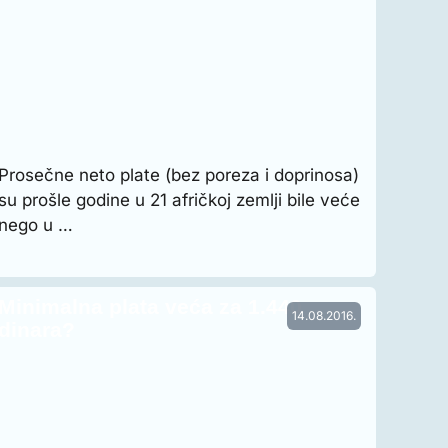
Prosečne neto plate (bez poreza i doprinosa)
su prošle godine u 21 afričkoj zemlji bile veće
nego u …
Minimalna plata veća za 1.440
14.08.2016.
dinara?