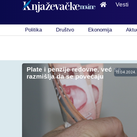
Vesti
Politika
Društvo
Ekonomija
Aktu
Plate i penzije redovne, već se
15.04.2024.
razmišlja da se povećaju