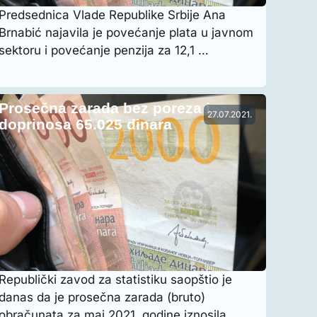
Predsednica Vlade Republike Srbije Ana
Brnabić najavila je povećanje plata u javnom
sektoru i povećanje penzija za 12,1 …
Prosečna zarada bez poreza i
27.07.2021.
doprinosa 65.025 dinara
Republički zavod za statistiku saopštio je
danas da je prosečna zarada (bruto)
obračunata za maj 2021. godine iznosila …