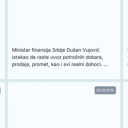
Ministar finansija Srbije Dušan Vujović
istakao da raste uvoz potrošnih dobara,
prodaja, promet, kao i svi realni dohoci. …
MMF: Razmotrićemo povećanje
26.09.2016.
plata u javnom sektoru