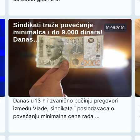
Sindikati traže povećanje
19.08.2019.
minimalca i do 9.000 dinara!
Danas…
i
Danas u 13 h i zvanično počinju pregovori
između Vlade, sindikata i poslodavaca o
povećanju minimalne cene rada …