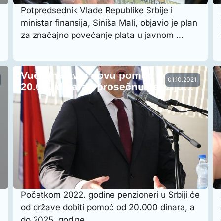
Potpredsednik Vlade Republike Srbije i
ministar finansija, Siniša Mali, objavio je plan
za značajno povećanje plata u javnom …
Vučić najavio novu pomoć od
01.10.2021.
20.000 dinara i prosečnu penziju…
Početkom 2022. godine penzioneri u Srbiji će
od države dobiti pomoć od 20.000 dinara, a
do 2025. godine …