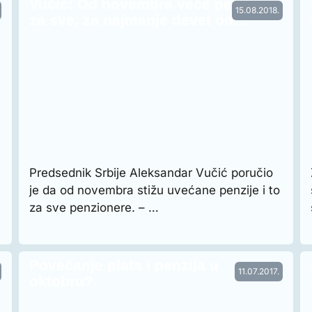
Vučić: Od novembra veće penzije
15.08.2018.
za sve, za najmanje devet od…
Predsednik Srbije Aleksandar Vučić poručio
je da od novembra stižu uvećane penzije i to
za sve penzionere. – …
Povećanje plata i penzija u
11.07.2017.
oktobru?