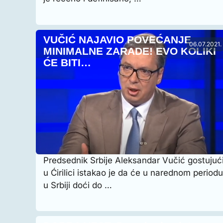
VUČIĆ NAJAVIO POVEĆANJE
06.07.2021.
MINIMALNE ZARADE! EVO KOLIKI
ĆE BITI…
Predsednik Srbije Aleksandar Vučić gostujuć
u Ćirilici istakao je da će u narednom periodu
u Srbiji doći do …