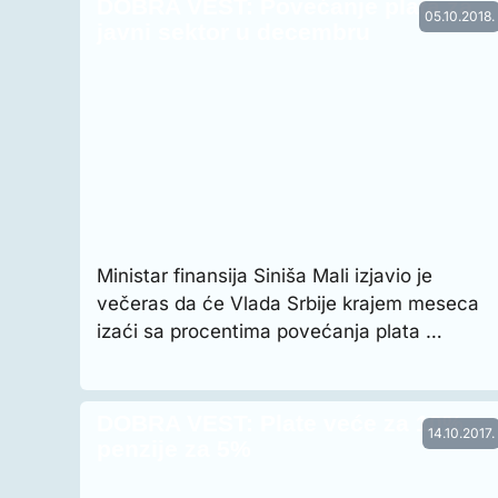
DOBRA VEST: Povećanje plata za
05.10.2018.
javni sektor u decembru
Ministar finansija Siniša Mali izjavio je
večeras da će Vlada Srbije krajem meseca
izaći sa procentima povećanja plata …
DOBRA VEST: Plate veće za 10%,
14.10.2017.
penzije za 5%