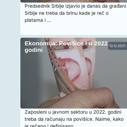
Predsednik Srbije izjavio je danas da građani
Srbije ne treba da brinu kada je reč o
platama i …
Ekonomija: Povišice i u 2022.
12.12.2021.
godini
Zaposleni u javnom sektoru u 2022. godini
treba da računaju na povišice. Naime, kako
je rečeno i definisano, …