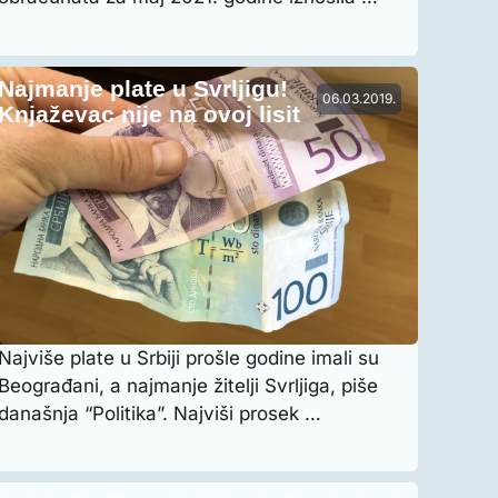
Najmanje plate u Svrljigu!
06.03.2019.
Knjaževac nije na ovoj lisit
Najviše plate u Srbiji prošle godine imali su
Beograđani, a najmanje žitelji Svrljiga, piše
današnja “Politika”. Najviši prosek …