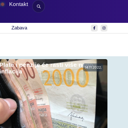
g
Kontakt
Zabava
Plate i penzije će rasti više nego
14.11.2022.
inflacija