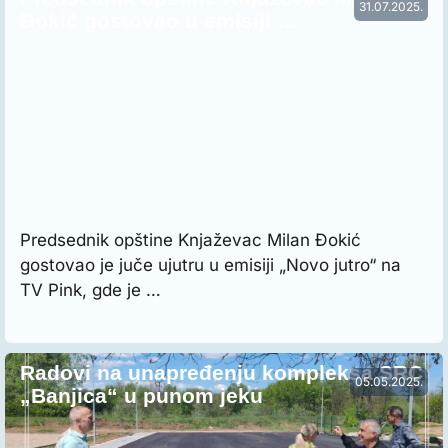
31.07.2025.
Đokić gostovao u emisiji …
Predsednik opštine Knjaževac Milan Đokić
gostovao je juče ujutru u emisiji „Novo jutro“ na
TV Pink, gde je …
Radovi na unapređenju kompleksa SRC
05.05.2025.
„Banjica“ u punom jeku