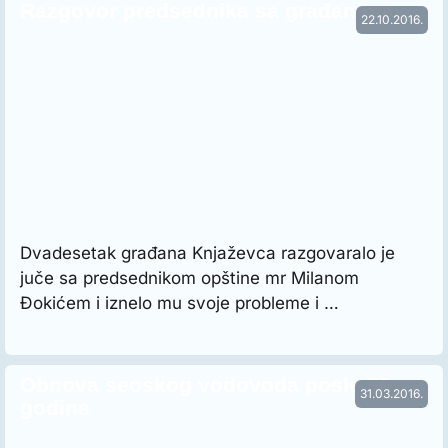
Razgovor predsednika sa građanima
22.10.2016.
Dvadesetak građana Knjaževca razgovaralo je
juče sa predsednikom opštine mr Milanom
Đokićem i iznelo mu svoje probleme i …
Obnova seoskog vodovoda posle 50
31.03.2016.
godina