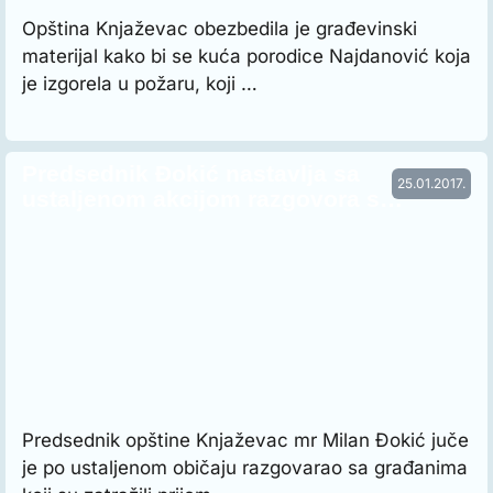
Opština Knjaževac obezbedila je građevinski
materijal kako bi se kuća porodice Najdanović koja
je izgorela u požaru, koji …
Predsednik Đokić nastavlja sa
25.01.2017.
ustaljenom akcijom razgovora s…
Predsednik opštine Knjaževac mr Milan Đokić juče
je po ustaljenom običaju razgovarao sa građanima