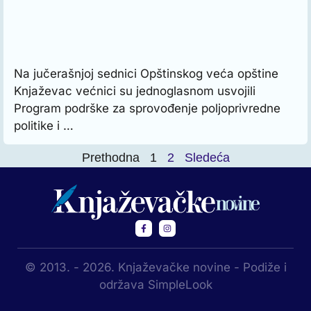
Na jučerašnjoj sednici Opštinskog veća opštine
Knjaževac većnici su jednoglasnom usvojili
Program podrške za sprovođenje poljoprivredne
politike i …
Prethodna
1
2
Sledeća
© 2013. - 2026. Knjaževačke novine - Podiže i
održava SimpleLook