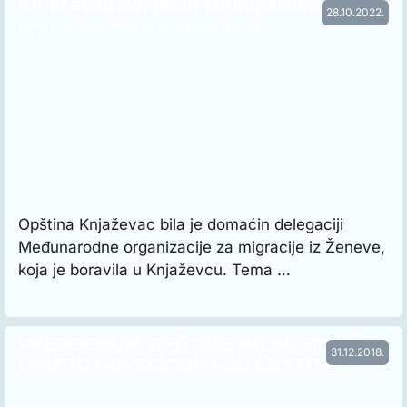
Knjaževac domaćin Međunarodnoj
28.10.2022.
organizaciji za migracije iz …
Opština Knjaževac bila je domaćin delegaciji
Međunarodne organizacije za migracije iz Ženeve,
koja je boravila u Knjaževcu. Tema …
PREDSEDNIK OPŠTINE MILAN ĐOKIĆ
31.12.2018.
UPUTIO NOVOGODIŠNJU ČESTITKU …