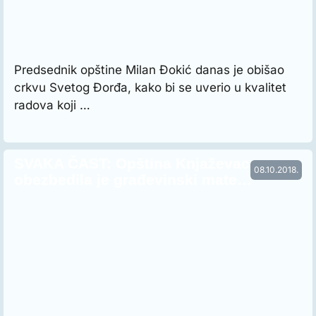
Predsednik opštine Milan Đokić danas je obišao
crkvu Svetog Đorđa, kako bi se uverio u kvalitet
radova koji …
SVAKA ČAST: Opština Knjaževac
08.10.2018.
obezbedila je građevinski mate…