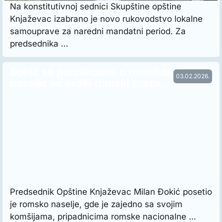
Na konstitutivnoj sednici Skupštine opštine
Knjaževac izabrano je novo rukovodstvo lokalne
samouprave za naredni mandatni period. Za
predsednika …
Đokić sa porodicama u romskom
03.02.2026.
naselju na veliki romski prazn…
Predsednik Opštine Knjaževac Milan Đokić posetio
je romsko naselje, gde je zajedno sa svojim
komšijama, pripadnicima romske nacionalne …