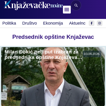
Politika
Društvo
Ekonomija
Aktuelnosti
Spor
Predsednik opštine Knjaževac
Milan Đokić peti put izabran za
03.06.2026.
predsednika opštine Knjaževa…