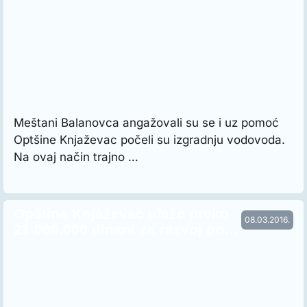
Meštani Balanovca angažovali su se i uz pomoć
Optšine Knjaževac počeli su izgradnju vodovoda.
Na ovaj način trajno …
Opština Knjaževac ulaže preko
08.03.2016.
21.000.000 dinara za razvoj po…