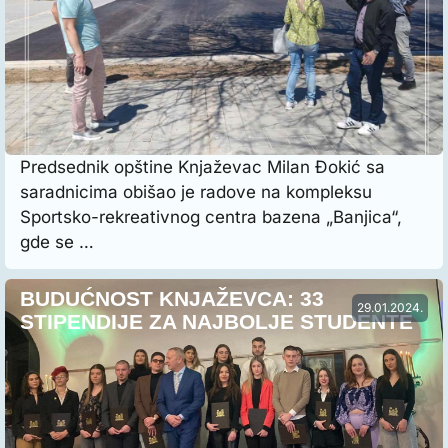
Predsednik opštine Knjaževac Milan Đokić sa
saradnicima obišao je radove na kompleksu
Sportsko-rekreativnog centra bazena „Banjica“,
gde se …
BUDUĆNOST KNJAŽEVCA: 33
29.01.2024.
STIPENDIJE ZA NAJBOLJE STUDENTE