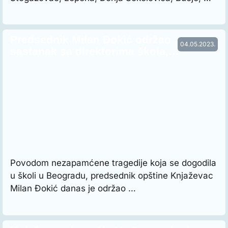
Predsednik Milan Đokić održao
04.05.2023.
sastanak sa direktorima škola,…
Povodom nezapamćene tragedije koja se dogodila
u školi u Beogradu, predsednik opštine Knjaževac
Milan Đokić danas je održao …