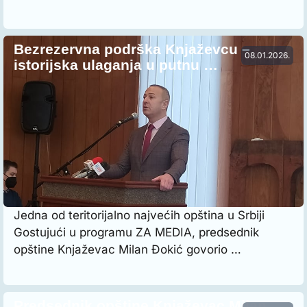
Bezrezervna podrška Knjaževcu –
08.01.2026.
istorijska ulaganja u putnu …
Jedna od teritorijalno najvećih opština u Srbiji
Gostujući u programu ZA MEDIA, predsednik
opštine Knjaževac Milan Đokić govorio …
Predsednik opštine Knjaževac Milan