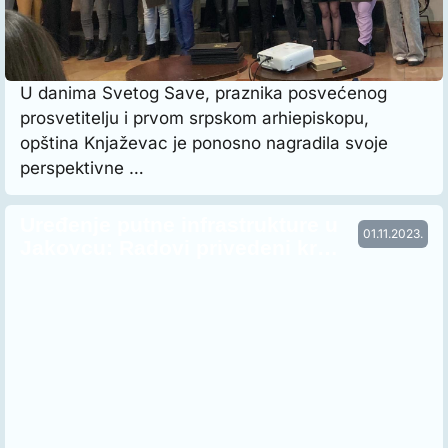
U danima Svetog Save, praznika posvećenog
prosvetitelju i prvom srpskom arhiepiskopu,
opština Knjaževac je ponosno nagradila svoje
perspektivne …
Uređenje putne infrastrukture u
01.11.2023.
Jakovcu: Radovi privedeni kr…