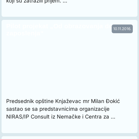
koji su zatražili prijem. …
Pilot projekat „Od obrazovanja do
10.11.2016.
zaposlenja“
Predsednik opštine Knjaževac mr Milan Đokić
sastao se sa predstavnicima organizacije
NIRAS/IP Consult iz Nemačke i Centra za …