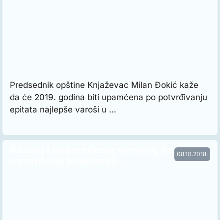
Predsednik opštine Knjaževac Milan Đokić kaže
da će 2019. godina biti upamćena po potvrđivanju
epitata najlepše varoši u …
Razvoj i unapređenje verskog turizma
08.10.2018.
na teritoriji knjaževač…