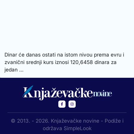
Dinar će danas ostati na istom nivou prema evru i
zvanični srednji kurs iznosi 120,6458 dinara za
jedan …
© 2013. - 2026. Knjaževačke novine - Podiže i
održava SimpleLook