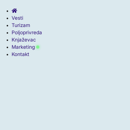
Скочите
на
садржај
Vesti
Turizam
Poljoprivreda
Knjaževac
Marketing
Kontakt