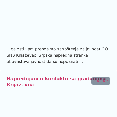
U celosti vam prenosimo saopštenje za javnost OO
SNS Knjaževac. Srpska napredna stranka
obaveštava javnost da su nepoznati …
Naprednjaci u kontaktu sa građanima
28.01.2016.
Knjaževca