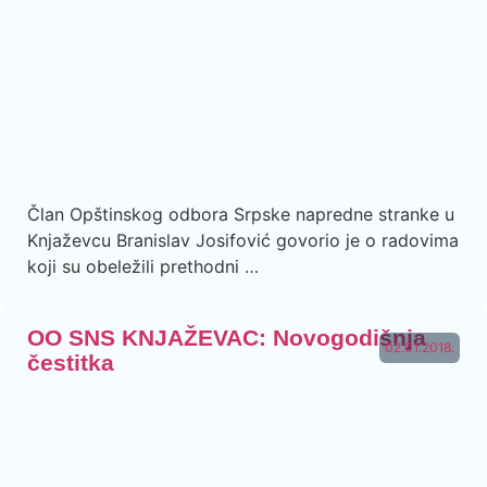
Član Opštinskog odbora Srpske napredne stranke u
Knjaževcu Branislav Josifović govorio je o radovima
koji su obeležili prethodni …
OO SNS KNJAŽEVAC: Novogodišnja
02.01.2018.
čestitka