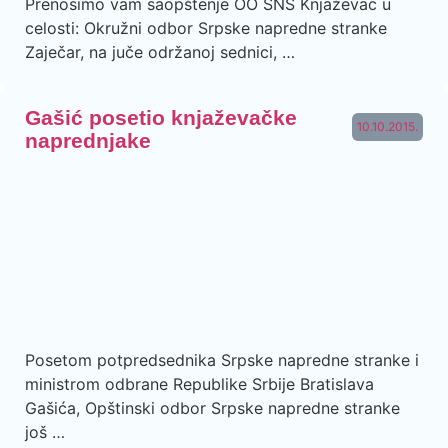
Prenosimo vam saopštenje OO SNS Knjaževac u
celosti: Okružni odbor Srpske napredne stranke
Zaječar, na juče održanoj sednici, …
Gašić posetio knjaževačke
10.10.2015.
naprednjake
Posetom potpredsednika Srpske napredne stranke i
ministrom odbrane Republike Srbije Bratislava
Gašića, Opštinski odbor Srpske napredne stranke
još …