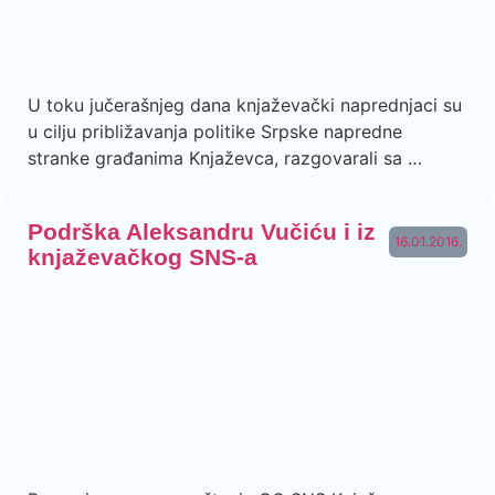
U toku jučerašnjeg dana knjaževački naprednjaci su
u cilju približavanja politike Srpske napredne
stranke građanima Knjaževca, razgovarali sa …
Podrška Aleksandru Vučiću i iz
16.01.2016.
knjaževačkog SNS-a