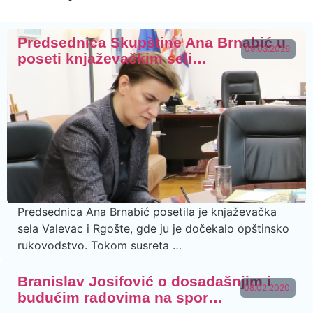
Predsednica Skupštine Ana Brnabić u
09.03.2026.
poseti knjaževačkim seli…
Predsednica Ana Brnabić posetila je knjaževačka
sela Valevac i Rgošte, gde ju je dočekalo opštinsko
rukovodstvo. Tokom susreta …
Branislav Josifović o dosadašnjim i
08.02.2020.
budućim radovima na spor…