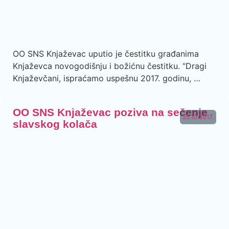
OO SNS Knjaževac uputio je čestitku građanima
Knjaževca novogodišnju i božićnu čestitku. “Dragi
Knjaževčani, ispraćamo uspešnu 2017. godinu, …
OO SNS Knjaževac poziva na sečenje
25.10.2017.
slavskog kolača