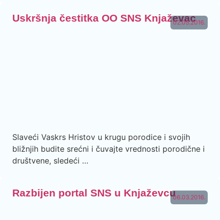
Uskršnja čestitka OO SNS Knjaževac
02.05.2016.
Slaveći Vaskrs Hristov u krugu porodice i svojih
bližnjih budite srećni i čuvajte vrednosti porodične i
društvene, sledeći …
Razbijen portal SNS u Knjaževcu
06.03.2016.