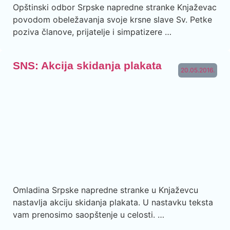
Opštinski odbor Srpske napredne stranke Knjaževac
povodom obeležavanja svoje krsne slave Sv. Petke
poziva članove, prijatelje i simpatizere …
SNS: Akcija skidanja plakata
20.05.2016.
Omladina Srpske napredne stranke u Knjaževcu
nastavlja akciju skidanja plakata. U nastavku teksta
vam prenosimo saopštenje u celosti. …