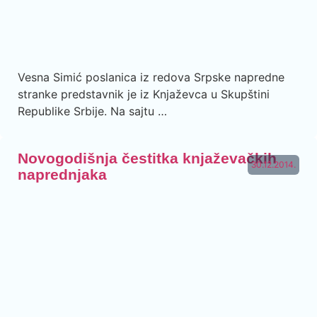
Vesna Simić poslanica iz redova Srpske napredne
stranke predstavnik je iz Knjaževca u Skupštini
Republike Srbije. Na sajtu …
Novogodišnja čestitka knjaževačkih
30.12.2014.
naprednjaka