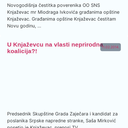
Novogodišnja čestitka poverenika OO SNS
Knjaževac mr Miodraga Ivkovića građanima opštine
Knjaževac. Građanima opštine Knjaževac čestitam
Novu godinu, …
U Knjaževcu na vlasti neprirodna
11.02.2014.
koalicija?!
Predsednik Skupštine Grada Zaječara i kandidat za
poslanika Srpske napredne stranke, Saša Mirković
posetio je Knjaževac, prenosi TV …