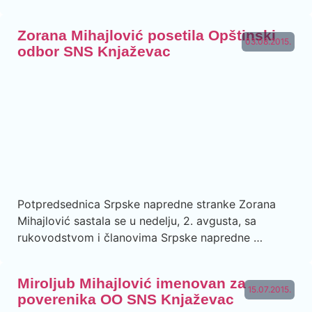
Zorana Mihajlović posetila Opštinski
03.08.2015.
odbor SNS Knjaževac
Potpredsednica Srpske napredne stranke Zorana
Mihajlović sastala se u nedelju, 2. avgusta, sa
rukovodstvom i članovima Srpske napredne …
Miroljub Mihajlović imenovan za
15.07.2015.
poverenika OO SNS Knjaževac