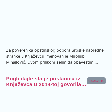
Za poverenika opštinskog odbora Srpske napredne
stranke u Knjaževcu imenovan je Miroljub
Mihajlović. Ovom prilikom želim da obavestim …
Pogledajte šta je poslanica iz
05.01.2015.
Knjaževca u 2014-toj govorila…