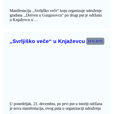
Manifestacija ‚‚Svrljiško veče“ koju organizuje udruženje
građana ‚‚Derven u Gurgusovcu“ po drugi put je održana
u Knjaževcu u …
„Svrljiško veče“ u Knjaževcu
23.12.2015.
U ponedeljak, 21. decembra, po prvi put u istoriji održana
je nova manifestacija, ovog puta u organizaciji udruženja
…