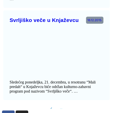
Svrljiško veče u Knjaževcu
16.12.2015.
Sledećeg ponedeljka, 21. decembra, u resotranu “Mali
predah“ u Knjaževcu biće održan kulturno-zabavni
program pod nazivom “Svrljiško veče“. …