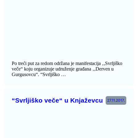
Po treći put za redom održana je manifestacija ‚‚Svrljiško
veče“ koju organizuje udruženje građana ‚‚Derven u
Gurgusovcu“. “Svrljiško …
“Svrljiško veče“ u Knjaževcu
27.11.2017.