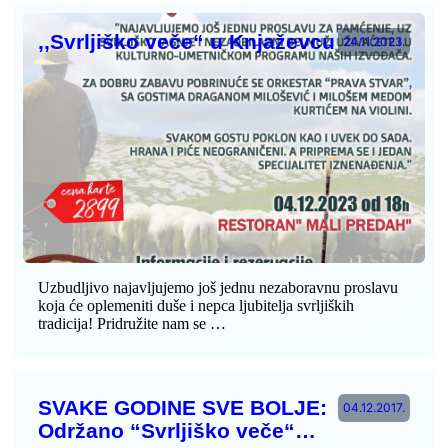
,,Svrljiško veče“ u Knjaževcu
24.11.2023.
Uzbudljivo najavljujemo još jednu nezaboravnu proslavu
koja će oplemeniti duše i nepca ljubitelja svrljiških
tradicija! Pridružite nam se …
SVAKE GODINE SVE BOLJE:
04.12.2017.
Održano “Svrljiško veče“…