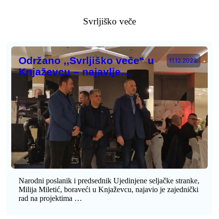
Svrljiško veče
Održano ,,Svrljiško veče“ u
11.12.2023.
Knjaževcu – najavlje…
Narodni poslanik i predsednik Ujedinjene seljačke stranke,
Milija Miletić, boraveći u Knjaževcu, najavio je zajednički
rad na projektima …