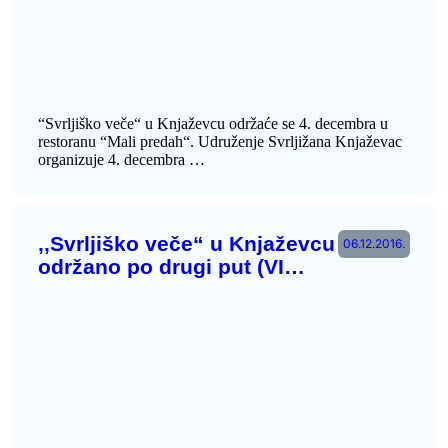
“Svrljiško veče“ u Knjaževcu održaće se 4. decembra u
restoranu “Mali predah“. Udruženje Svrljižana Knjaževac
organizuje 4. decembra …
‚‚Svrljiško veče“ u Knjaževcu
06.12.2016.
održano po drugi put (VI…