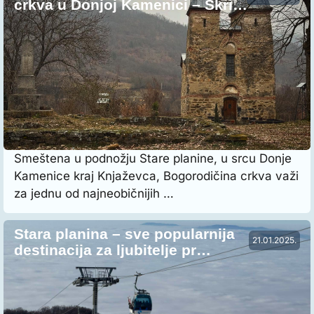
crkva u Donjoj Kamenici – Skri…
Smeštena u podnožju Stare planine, u srcu Donje
Kamenice kraj Knjaževca, Bogorodičina crkva važi
za jednu od najneobičnijih …
Stara planina – sve popularnija
21.01.2025.
destinacija za ljubitelje pr…