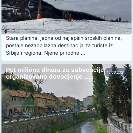
Stara planina, jedna od najlepših srpskih planina,
postaje nezaobilazna destinacija za turiste iz
Srbije i regiona. Njene prirodne …
Pet miliona dinara za subvencije za
15.06.2021.
organizovano dovodjenje …