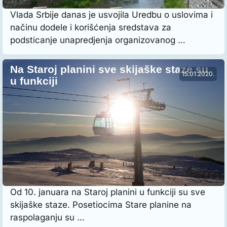
Vlada Srbije danas je usvojila Uredbu o uslovima i
načinu dodele i korišćenja sredstava za
podsticanje unapredjenja organizovanog …
Na Staroj planini sve skijaške staze su
15.01.2020.
u funkciji
Od 10. januara na Staroj planini u funkciji su sve
skijaške staze. Posetiocima Stare planine na
raspolaganju su …