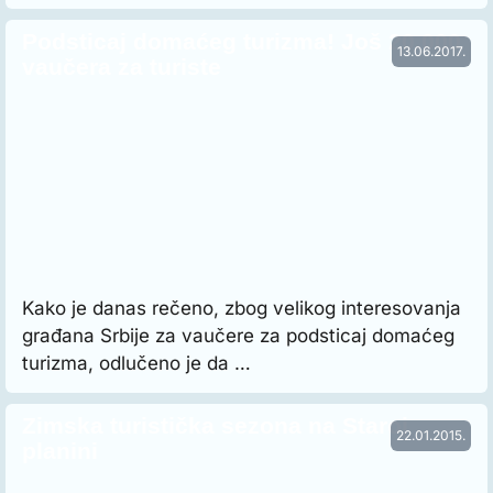
Podsticaj domaćeg turizma! Još 20.000
13.06.2017.
vaučera za turiste
Kako je danas rečeno, zbog velikog interesovanja
građana Srbije za vaučere za podsticaj domaćeg
turizma, odlučeno je da …
Zimska turistička sezona na Staroj
22.01.2015.
planini