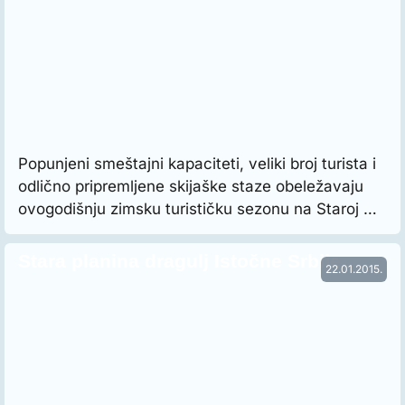
Popunjeni smeštajni kapaciteti, veliki broj turista i
odlično pripremljene skijaške staze obeležavaju
ovogodišnju zimsku turističku sezonu na Staroj …
Stara planina dragulj Istočne Srbije
22.01.2015.