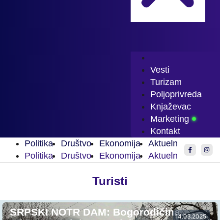
Vesti
Turizam
Poljoprivreda
Knjaževac
Marketing
Kontakt
Politika
Društvo
Ekonomija
Aktuelnosti
Spor
Politika
Društvo
Ekonomija
Aktuelnosti
Spor
Turisti
SRPSKI NOTR DAM: Bogorodičina
14.03.2025.