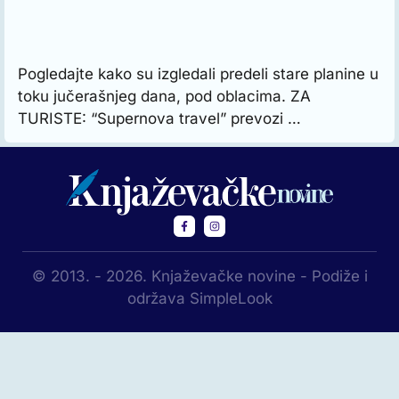
Pogledajte kako su izgledali predeli stare planine u
toku jučerašnjeg dana, pod oblacima. ZA
TURISTE: “Supernova travel” prevozi …
© 2013. - 2026. Knjaževačke novine - Podiže i
održava SimpleLook