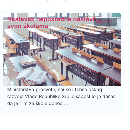
Nastavak neposredne nastave u
05.03.2022.
svim školama
Ministarstvo prosvete, nauke i tehnološkog
razvoja Vlade Republike Srbije saopštilo je danas
da je Tim za škole doneo …