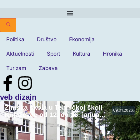
Politika
Društvo
Ekonomija
Aktuelnosti
Sport
Kultura
Hronika
Turizam
Zabava
veb dizajn
Zimska škola u Tehničkoj školi
09.01.2026.
Knjaževac od 12. do 16. janua…