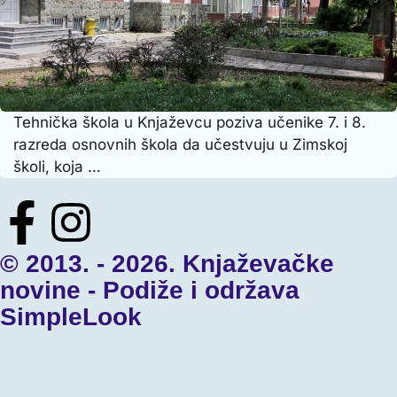
Tehnička škola u Knjaževcu poziva učenike 7. i 8.
razreda osnovnih škola da učestvuju u Zimskoj
školi, koja …
© 2013. - 2026. Knjaževačke
novine - Podiže i održava
SimpleLook