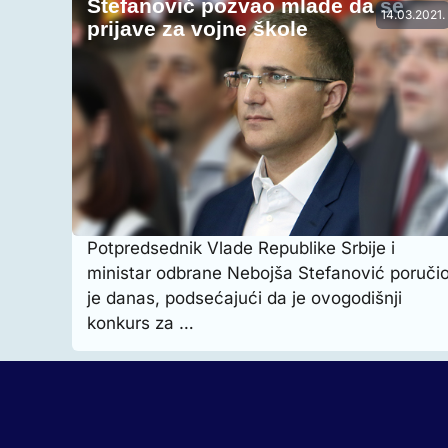
Stefanović pozvao mlade da se
14.03.2021.
prijave za vojne škole
Potpredsednik Vlade Republike Srbije i
ministar odbrane Nebojša Stefanović poruči
je danas, podsećajući da je ovogodišnji
konkurs za …