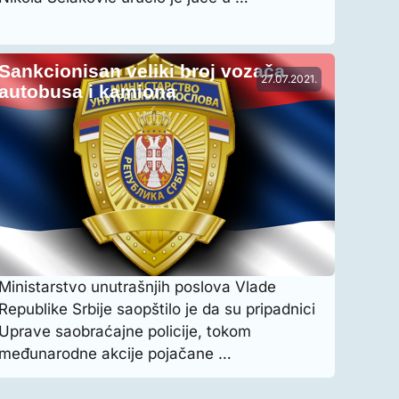
Sankcionisan veliki broj vozača
27.07.2021.
autobusa i kamiona
Ministarstvo unutrašnjih poslova Vlade
Republike Srbije saopštilo je da su pripadnici
Uprave saobraćajne policije, tokom
međunarodne akcije pojačane …