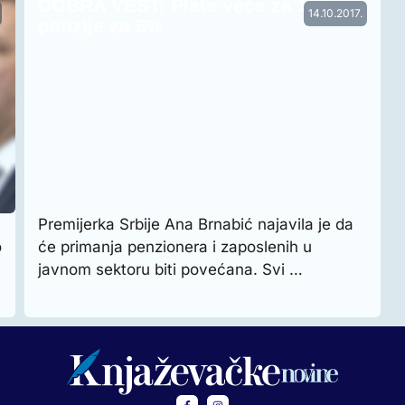
DOBRA VEST: Plate veće za 10%,
14.10.2017.
penzije za 5%
Premijerka Srbije Ana Brnabić najavila je da
o
će primanja penzionera i zaposlenih u
javnom sektoru biti povećana. Svi …