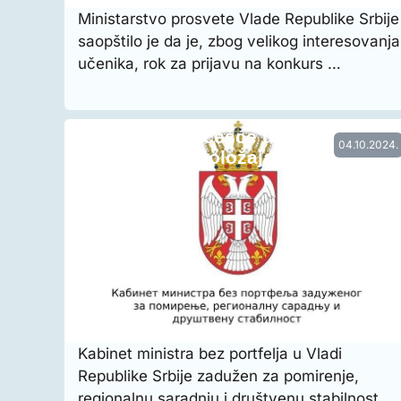
Ministarstvo prosvete Vlade Republike Srbije
saopštilo je da je, zbog velikog interesovanja
učenika, rok za prijavu na konkurs …
Konkursi za učešće u projektima z
04.10.2024.
unapređenje položaja naci…
Kabinet ministra bez portfelja u Vladi
Republike Srbije zadužen za pomirenje,
regionalnu saradnju i društvenu stabilnost