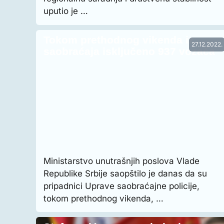
uputio je …
Tokom prethodnog vikenda iz
27.12.2022.
saobraćaja isključeno 937 vozača
Ministarstvo unutrašnjih poslova Vlade
Republike Srbije saopštilo je danas da su
pripadnici Uprave saobraćajne policije,
tokom prethodnog vikenda, …