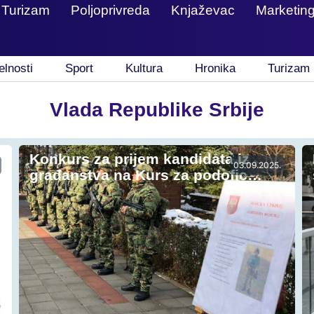
Turizam
Poljoprivreda
Knjaževac
Marketin
elnosti
Sport
Kultura
Hronika
Turizam
Vlada Republike Srbije
Konkurs za prijem kandidata iz
03.09.2025.
građanstva na Kurs za podofic…