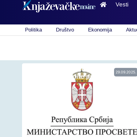
Vesti
Politika
Društvo
Ekonomija
Aktu
Rok za prijavu za učeničke
29.09.2025.
stipendije i kredite produžen do …