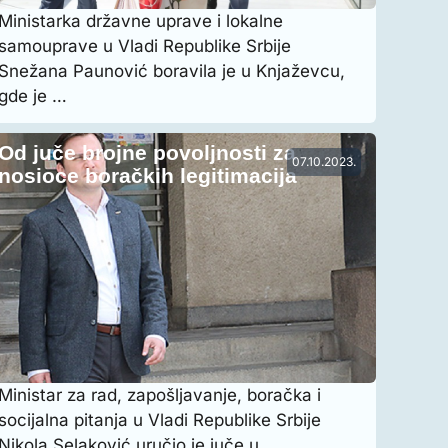
Ministarka državne uprave i lokalne
samouprave u Vladi Republike Srbije
Snežana Paunović boravila je u Knjaževcu,
gde je …
Od juče brojne povoljnosti za
07.10.2023.
nosioce boračkih legitimacija
Ministar za rad, zapošljavanje, boračka i
socijalna pitanja u Vladi Republike Srbije
Nikola Selaković uručio je juče u …