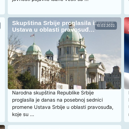
Skupština Srbije proglasila izmene
10.02.2022.
Ustava u oblasti pravosuđ…
Narodna skupština Republike Srbije
proglasila je danas na posebnoj sednici
promene Ustava Srbije u oblasti pravosuđa,
koje su …