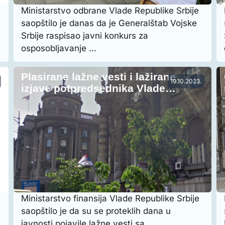
Ministarstvo odbrane Vlade Republike Srbije
saopštilo je danas da je Generalštab Vojske
Srbije raspisao javni konkurs za
osposobljavanje …
a
Plasirane lažne vesti i lažirane
19.10.2023.
izjave potpredsednika Vlade…
Ministarstvo finansija Vlade Republike Srbije
saopštilo je da su se proteklih dana u
javnosti pojavile lažne vesti sa …