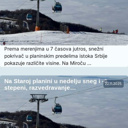
Prema merenjima u 7 časova jutros, snežni
pokrivač u planinskim predelima istoka Srbije
pokazuje različite visine. Na Miroču …
Na Staroj planini u nedelju sneg i -6
22.11.2025.
stepeni, razvedravanje…