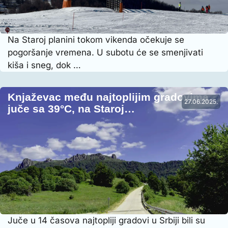
Na Staroj planini tokom vikenda očekuje se
pogoršanje vremena. U subotu će se smenjivati
kiša i sneg, dok …
Knjaževac među najtoplijim gradovima
27.06.2025.
juče sa 39°C, na Staroj…
Juče u 14 časova najtopliji gradovi u Srbiji bili su