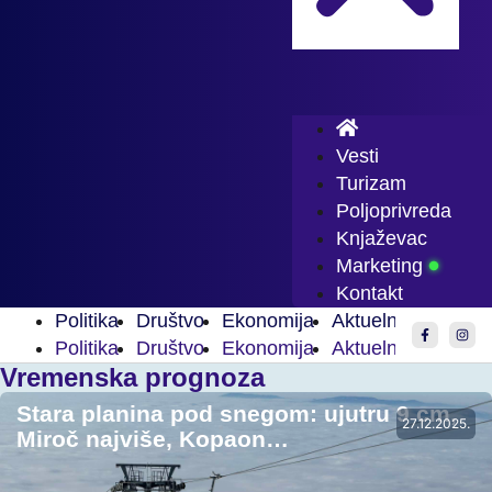
Vesti
Turizam
Poljoprivreda
Knjaževac
Marketing
Kontakt
Politika
Društvo
Ekonomija
Aktuelnosti
Spor
Politika
Društvo
Ekonomija
Aktuelnosti
Spor
Vremenska prognoza
Stara planina pod snegom: ujutru 9 cm,
27.12.2025.
Miroč najviše, Kopaon…