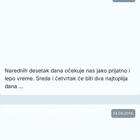
Narednih desetak dana očekuje nas jako prijatno i
lepo vreme. Sreda i četvrtak će biti dva najtoplija
dana …
Dugoročna prognoza vremena
24.06.2014.