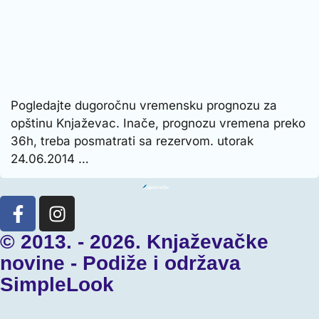
Pogledajte dugoročnu vremensku prognozu za
opštinu Knjaževac. Inače, prognozu vremena preko
36h, treba posmatrati sa rezervom. utorak
24.06.2014 …
© 2013. - 2026. Knjaževačke
novine - Podiže i održava
SimpleLook