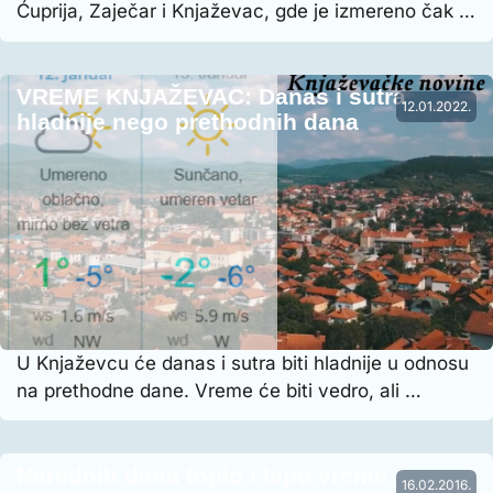
Ćuprija, Zaječar i Knjaževac, gde je izmereno čak …
VREME KNJAŽEVAC: Danas i sutra
12.01.2022.
hladnije nego prethodnih dana
U Knjaževcu će danas i sutra biti hladnije u odnosu
na prethodne dane. Vreme će biti vedro, ali …
Narednih dana toplo i lepo vreme
16.02.2016.