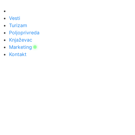
Скочите
на
садржај
Vesti
Turizam
Poljoprivreda
Knjaževac
Marketing
Kontakt