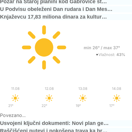
Požar na Staroj planini kod Gabrovice st…
U Podvisu obeleženi Dan rudara i Dan Mes…
Knjaževcu 17,83 miliona dinara za kultur…
27°
min 26° / max 37°
•
Vedro
Vlažnost:
43%
Uto
Sre
Čet
Pet
11.08
12.08
13.08
14.08
21°
/
38°
22°
/
38°
19°
/
34°
17°
/
33°
Povezano...
Usvojeni ključni dokumenti: Novi plan ge…
Raščišćeni putevi i pokošena trava ka br…