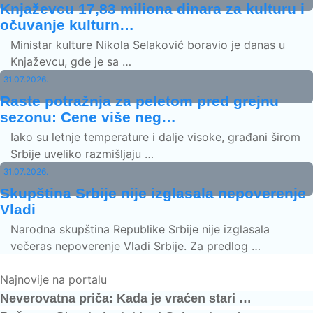
Knjaževcu 17,83 miliona dinara za kulturu i
očuvanje kulturn…
Ministar kulture Nikola Selaković boravio je danas u
Knjaževcu, gde je sa …
31.07.2026.
Raste potražnja za peletom pred grejnu
sezonu: Cene više neg…
Iako su letnje temperature i dalje visoke, građani širom
Srbije uveliko razmišljaju …
31.07.2026.
Skupština Srbije nije izglasala nepoverenje
Vladi
Narodna skupština Republike Srbije nije izglasala
večeras nepoverenje Vladi Srbije. Za predlog …
Najnovije na portalu
Neverovatna priča: Kada je vraćen stari …