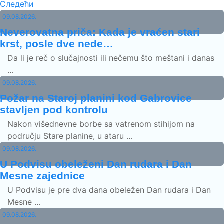
Следећи
09.08.2026.
Neverovatna priča: Kada je vraćen stari
krst, posle dve nede…
Da li je reč o slučajnosti ili nečemu što meštani i danas
…
09.08.2026.
Požar na Staroj planini kod Gabrovice
stavljen pod kontrolu
Nakon višednevne borbe sa vatrenom stihijom na
području Stare planine, u ataru …
09.08.2026.
U Podvisu obeleženi Dan rudara i Dan
Mesne zajednice
U Podvisu je pre dva dana obeležen Dan rudara i Dan
Mesne …
09.08.2026.