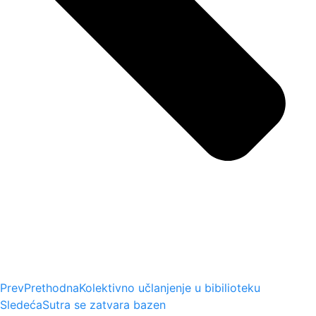
Prev
Prethodna
Kolektivno učlanjenje u bibilioteku
Sledeća
Sutra se zatvara bazen