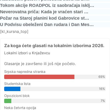
Tokom akcije ROADPOL iz saobraćaja isklj…
Neverovatna priča: Kada je vraćen stari …
Požar na Staroj planini kod Gabrovice st…
U Podvisu obeleženi Dan rudara i Dan Mes…
[kl_kursna_top]
Za koga ćete glasati na lokalnim izborima 2026.
Lokalni izbori u Knjaževcu
Glasanje je završeno ili još nije počelo.
Srpska napredna stranka
69%
Studentska lista
16%
Opozicioni blok
7%
Neka četvrta opcija