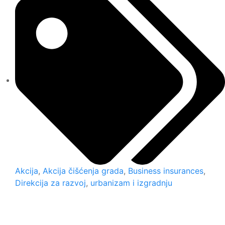
Akcija
,
Akcija čišćenja grada
,
Business insurances
,
Direkcija za razvoj
,
urbanizam i izgradnju