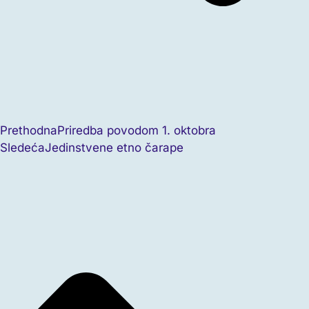
Prethodna
Priredba povodom 1. oktobra
Sledeća
Jedinstvene etno čarape