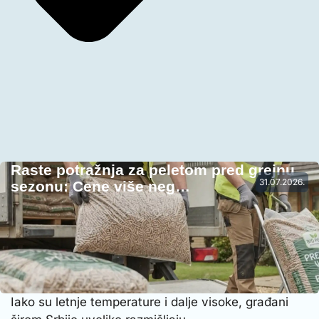
Raste potražnja za peletom pred grejnu
31.07.2026.
sezonu: Cene više neg…
Iako su letnje temperature i dalje visoke, građani