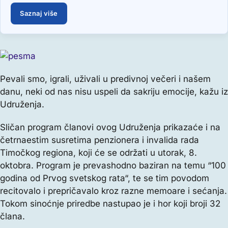
Saznaj više
Pevali smo, igrali, uživali u predivnoj večeri i našem
danu, neki od nas nisu uspeli da sakriju emocije, kažu iz
Udruženja.
Sličan program članovi ovog Udruženja prikazaće i na
četrnaestim susretima penzionera i invalida rada
Timočkog regiona, koji će se održati u utorak, 8.
oktobra. Program je prevashodno baziran na temu “100
godina od Prvog svetskog rata“, te se tim povodom
recitovalo i prepričavalo kroz razne memoare i sećanja.
Tokom sinoćnje priredbe nastupao je i hor koji broji 32
člana.