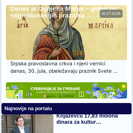
Danas je Ognjena Marija – jedan od
30.07.2026.
najpoštovanijih praznika …
Srpska pravoslavna crkva i njeni vernici
danas, 30. jula, obeležavaju praznik Svete …
Najnovije na portalu
Knjaževcu 17,83 miliona
dinara za kultur…