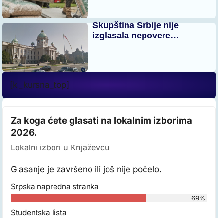
Skupština Srbije nije
izglasala nepovere…
[kl_kursna_top]
Za koga ćete glasati na lokalnim izborima
2026.
Lokalni izbori u Knjaževcu
Glasanje je završeno ili još nije počelo.
Srpska napredna stranka
69%
Studentska lista