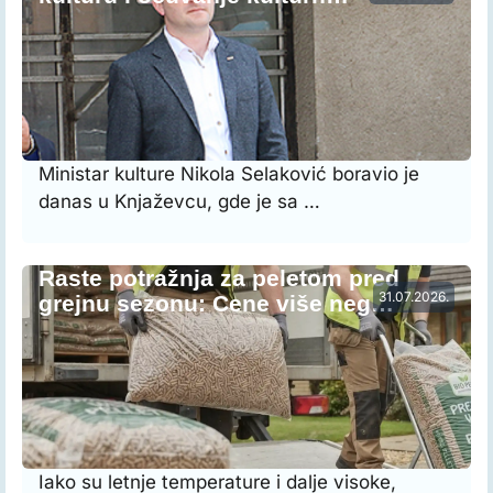
Ministar kulture Nikola Selaković boravio je
danas u Knjaževcu, gde je sa …
Raste potražnja za peletom pred
31.07.2026.
grejnu sezonu: Cene više neg…
Iako su letnje temperature i dalje visoke,