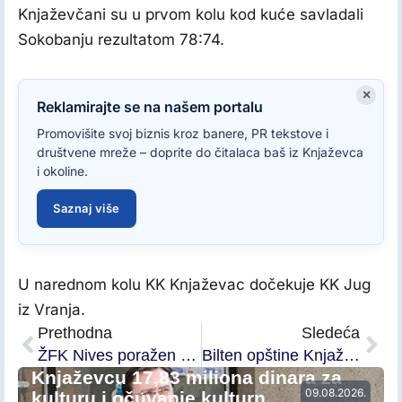
Knjaževčani su u prvom kolu kod kuće savladali
Sokobanju rezultatom 78:74.
×
Reklamirajte se na našem portalu
Promovišite svoj biznis kroz banere, PR tekstove i
društvene mreže – doprite do čitalaca baš iz Knjaževca
i okoline.
Saznaj više
U narednom kolu KK Knjaževac dočekuje KK Jug
iz Vranja.
Prethodna
Sledeća
ŽFK Nives poražen u Beogradu
Bilten opštine Knjaževac
Knjaževcu 17,83 miliona dinara za
09.08.2026.
kulturu i očuvanje kulturn…