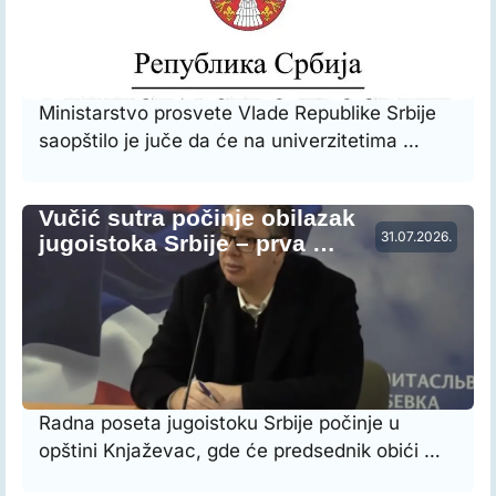
Ministarstvo prosvete Vlade Republike Srbije
saopštilo je juče da će na univerzitetima …
Vučić sutra počinje obilazak
31.07.2026.
jugoistoka Srbije – prva …
Radna poseta jugoistoku Srbije počinje u
opštini Knjaževac, gde će predsednik obići …