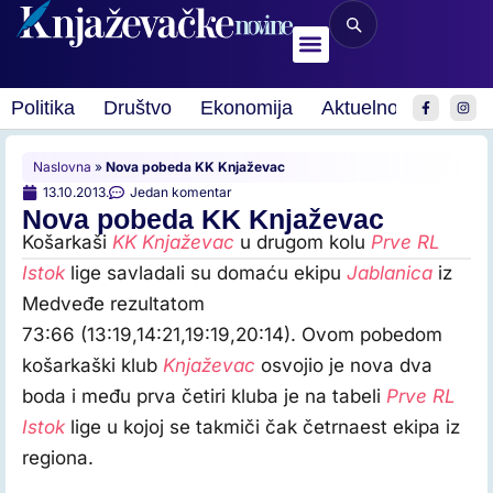
Politika
Društvo
Ekonomija
Aktuelnosti
Spor
Naslovna
»
Nova pobeda KK Knjaževac
13.10.2013.
Jedan komentar
Nova pobeda KK Knjaževac
Košarkaši
KK Knjaževac
u drugom kolu
Prve RL
Istok
lige savladali su domaću ekipu
Jablanica
iz
Medveđe rezultatom
73:66 (13:19,14:21,19:19,20:14). Ovom pobedom
košarkaški klub
Knjaževac
osvojio je nova dva
boda i među prva četiri kluba je na tabeli
Prve RL
Istok
lige u kojoj se takmiči čak četrnaest ekipa iz
regiona.