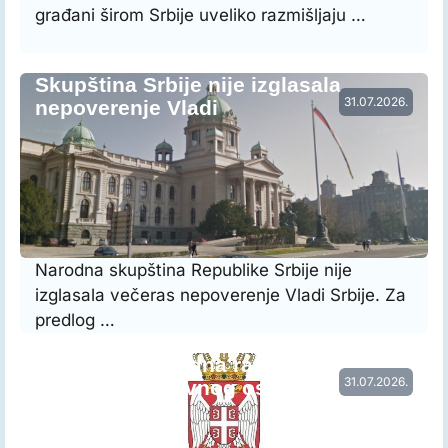
građani širom Srbije uveliko razmišljaju …
Skupština Srbije nije izglasala
31.07.2026.
nepoverenje Vladi
Narodna skupština Republike Srbije nije
izglasala večeras nepoverenje Vladi Srbije. Za
predlog …
Vraćena prethodna raspodela radnog
31.07.2026.
vremena nastavnog osoblja…