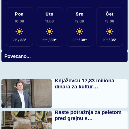
Pon
Uto
Sre
Čet
10.08
11.08
12.08
13.08
21°
/
38°
22°
/
39°
23°
/
38°
19°
/
35°
Povezano...
Knjaževcu 17,83 miliona
dinara za kultur…
Raste potražnja za peletom
pred grejnu s…