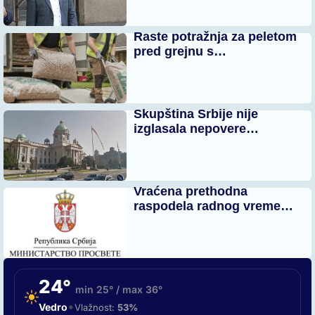
Raste potražnja za peletom
pred grejnu s…
Skupština Srbije nije
izglasala nepovere…
Vraćena prethodna
raspodela radnog vreme…
24°
min 25° / max 36°
•
Vedro
Vlažnost:
53%