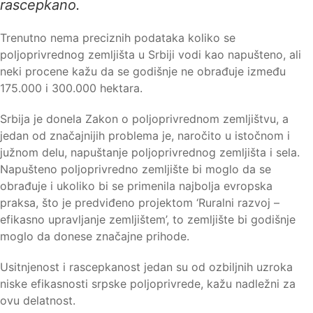
rascepkano.
Trenutno nema preciznih podataka koliko se
poljoprivrednog zemljišta u Srbiji vodi kao napušteno, ali
neki procene kažu da se godišnje ne obrađuje između
175.000 i 300.000 hektara.
Srbija je donela Zakon o poljoprivrednom zemljištvu, a
jedan od značajnijih problema je, naročito u istočnom i
južnom delu, napuštanje poljoprivrednog zemljišta i sela.
Napušteno poljoprivredno zemljište bi moglo da se
obrađuje i ukoliko bi se primenila najbolja evropska
praksa, što je predviđeno projektom ‘Ruralni razvoj –
efikasno upravljanje zemljištem’, to zemljište bi godišnje
moglo da donese značajne prihode.
Usitnjenost i rascepkanost jedan su od ozbiljnih uzroka
niske efikasnosti srpske poljoprivrede, kažu nadležni za
ovu delatnost.