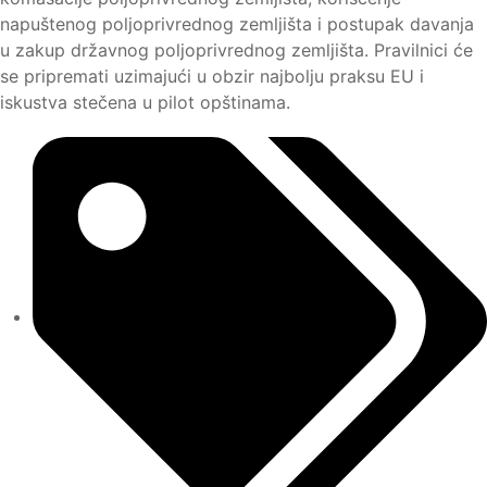
napuštenog poljoprivrednog zemljišta i postupak davanja
u zakup državnog poljoprivrednog zemljišta. Pravilnici će
se pripremati uzimajući u obzir najbolju praksu EU i
iskustva stečena u pilot opštinama.