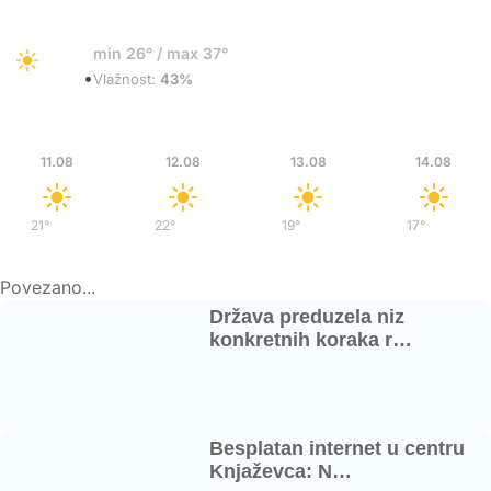
27°
min 26° / max 37°
•
Vedro
Vlažnost:
43%
Uto
Sre
Čet
Pet
11.08
12.08
13.08
14.08
21°
/
38°
22°
/
38°
19°
/
34°
17°
/
33°
Povezano...
Država preduzela niz
konkretnih koraka r…
Besplatan internet u centru
Knjaževca: N…