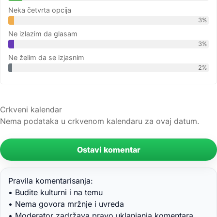
Neka četvrta opcija
3%
Ne izlazim da glasam
3%
Ne želim da se izjasnim
2%
Crkveni kalendar
Nema podataka u crkvenom kalendaru za ovaj datum.
Ostavi komentar
Pravila komentarisanja:
• Budite kulturni i na temu
• Nema govora mržnje i uvreda
• Moderator zadržava pravo uklanjanja komentara