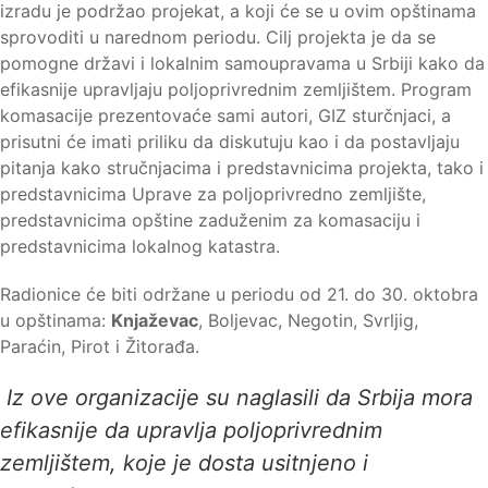
izradu je podržao projekat, a koji će se u ovim opštinama
sprovoditi u narednom periodu. Cilj projekta je da se
pomogne državi i lokalnim samoupravama u Srbiji kako da
efikasnije upravljaju poljoprivrednim zemljištem. Program
komasacije prezentovaće sami autori, GIZ sturčnjaci, a
prisutni će imati priliku da diskutuju kao i da postavljaju
pitanja kako stručnjacima i predstavnicima projekta, tako i
predstavnicima Uprave za poljoprivredno zemljište,
predstavnicima opštine zaduženim za komasaciju i
predstavnicima lokalnog katastra.
Radionice će biti održane u periodu od 21. do 30. oktobra
u opštinama:
Knjaževac
, Boljevac, Negotin, Svrljig,
Paraćin, Pirot i Žitorađa.
Iz ove organizacije su naglasili da Srbija mora
efikasnije da upravlja poljoprivrednim
zemljištem, koje je dosta usitnjeno i