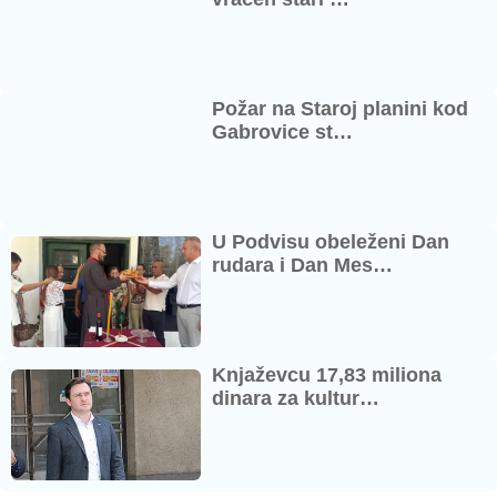
Požar na Staroj planini kod
Gabrovice st…
U Podvisu obeleženi Dan
rudara i Dan Mes…
Knjaževcu 17,83 miliona
dinara za kultur…