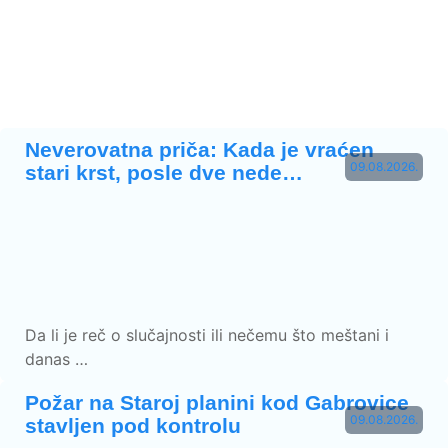
Neverovatna priča: Kada je vraćen
09.08.2026.
stari krst, posle dve nede…
Da li je reč o slučajnosti ili nečemu što meštani i
danas …
Požar na Staroj planini kod Gabrovice
09.08.2026.
stavljen pod kontrolu