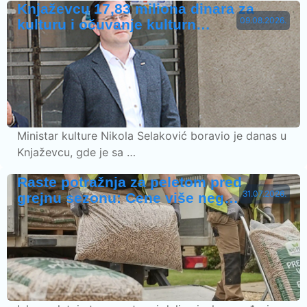
Knjaževcu 17,83 miliona dinara za
09.08.2026.
kulturu i očuvanje kulturn…
Ministar kulture Nikola Selaković boravio je danas u
Knjaževcu, gde je sa …
Raste potražnja za peletom pred
31.07.2026.
grejnu sezonu: Cene više neg…