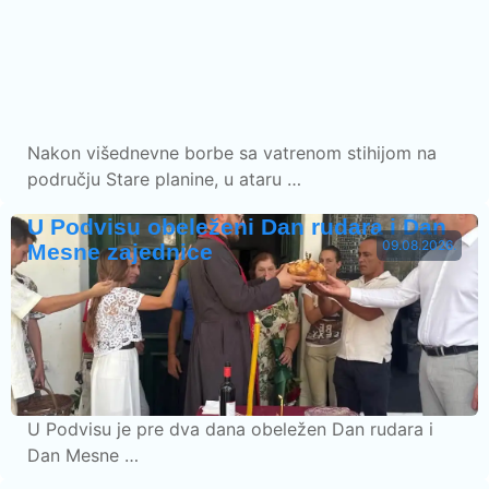
Nakon višednevne borbe sa vatrenom stihijom na
području Stare planine, u ataru …
U Podvisu obeleženi Dan rudara i Dan
09.08.2026.
Mesne zajednice
U Podvisu je pre dva dana obeležen Dan rudara i
Dan Mesne …