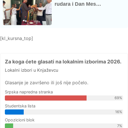
rudara i Dan Mes…
[kl_kursna_top]
Za koga ćete glasati na lokalnim izborima 2026.
Lokalni izbori u Knjaževcu
Glasanje je završeno ili još nije počelo.
Srpska napredna stranka
69%
Studentska lista
16%
Opozicioni blok
7%