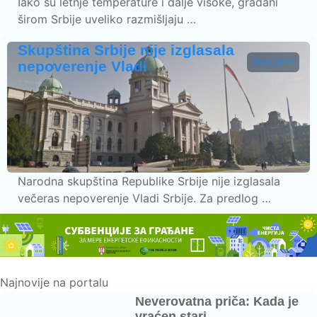
Iako su letnje temperature i dalje visoke, građani
širom Srbije uveliko razmišljaju …
Skupština Srbije nije izglasala
31.07.2026.
nepoverenje Vladi
Narodna skupština Republike Srbije nije izglasala
večeras nepoverenje Vladi Srbije. Za predlog …
Najnovije na portalu
Neverovatna priča: Kada je
vraćen stari …