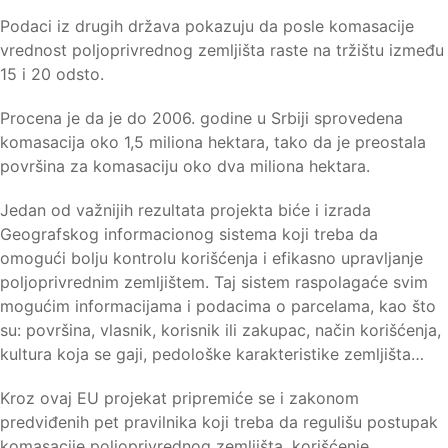
Podaci iz drugih država pokazuju da posle komasacije
vrednost poljoprivrednog zemljišta raste na tržištu između
15 i 20 odsto.
Procena je da je do 2006. godine u Srbiji sprovedena
komasacija oko 1,5 miliona hektara, tako da je preostala
površina za komasaciju oko dva miliona hektara.
Jedan od važnijih rezultata projekta biće i izrada
Geografskog informacionog sistema koji treba da
omogući bolju kontrolu korišćenja i efikasno upravljanje
poljoprivrednim zemljištem. Taj sistem raspolagaće svim
mogućim informacijama i podacima o parcelama, kao što
su: površina, vlasnik, korisnik ili zakupac, način korišćenja,
kultura koja se gaji, pedološke karakteristike zemljišta…
Kroz ovaj EU projekat pripremiće se i zakonom
predviđenih pet pravilnika koji treba da regulišu postupak
komasacije poljoprivrednog zemljišta, korišćenje