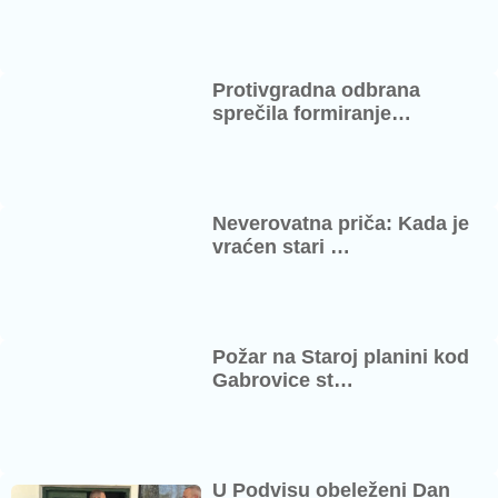
Protivgradna odbrana
sprečila formiranje…
Neverovatna priča: Kada je
vraćen stari …
Požar na Staroj planini kod
Gabrovice st…
U Podvisu obeleženi Dan