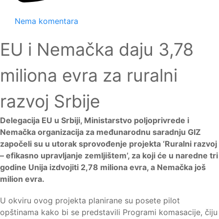
Nema komentara
EU i Nemačka daju 3,78
miliona evra za ruralni
razvoj Srbije
Delegacija EU u Srbiji, Ministarstvo poljoprivrede i
Nemačka organizacija za međunarodnu saradnju GIZ
započeli su u utorak sprovođenje projekta ‘Ruralni razvoj
– efikasno upravljanje zemljištem’, za koji će u naredne tri
godine Unija izdvojiti 2,78 miliona evra, a Nemačka još
milion evra.
U okviru ovog projekta planirane su posete pilot
opštinama kako bi se predstavili Programi komasacije, čiju