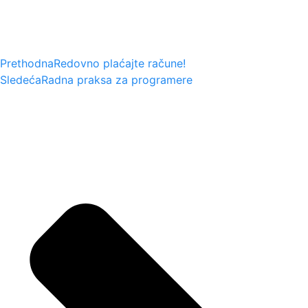
Prethodna
Redovno plaćajte račune!
Sledeća
Radna praksa za programere