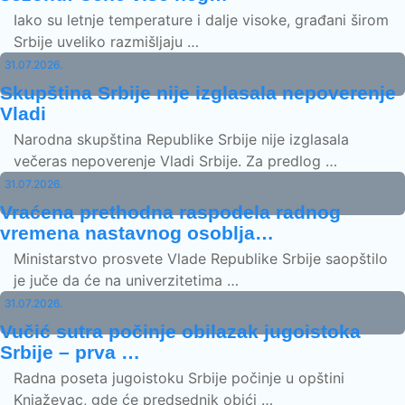
Iako su letnje temperature i dalje visoke, građani širom
Srbije uveliko razmišljaju …
31.07.2026.
Skupština Srbije nije izglasala nepoverenje
Vladi
Narodna skupština Republike Srbije nije izglasala
večeras nepoverenje Vladi Srbije. Za predlog …
31.07.2026.
Vraćena prethodna raspodela radnog
vremena nastavnog osoblja…
Ministarstvo prosvete Vlade Republike Srbije saopštilo
je juče da će na univerzitetima …
31.07.2026.
Vučić sutra počinje obilazak jugoistoka
Srbije – prva …
Radna poseta jugoistoku Srbije počinje u opštini
Knjaževac, gde će predsednik obići …