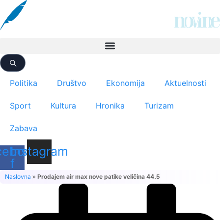
Скочите
на
садржај
Politika
Društvo
Ekonomija
Aktuelnosti
Sport
Kultura
Hronika
Turizam
Zabava
cebook-
Instagram
f
Naslovna
»
Prodajem air max nove patike veličina 44.5