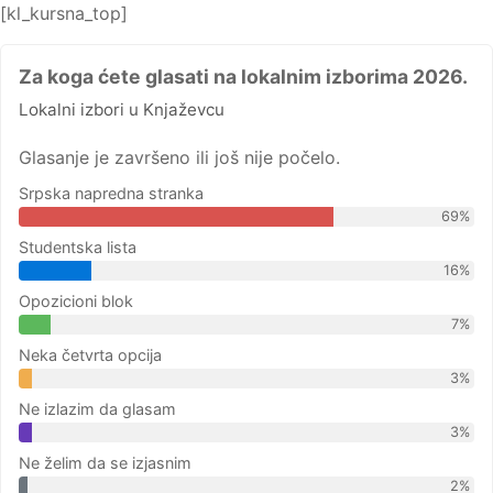
[kl_kursna_top]
Za koga ćete glasati na lokalnim izborima 2026.
Lokalni izbori u Knjaževcu
Glasanje je završeno ili još nije počelo.
Srpska napredna stranka
69%
Studentska lista
16%
Opozicioni blok
7%
Neka četvrta opcija
3%
Ne izlazim da glasam
3%
Ne želim da se izjasnim
2%