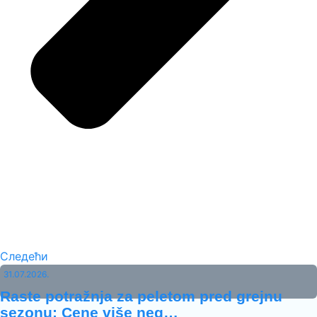
Следећи
31.07.2026.
Raste potražnja za peletom pred grejnu
sezonu: Cene više neg…