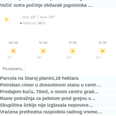
Vučić sutra počinje obilazak jugoistoka …
33°
min 26° / max 36°
•
Vedro
Vlažnost:
50%
Ned
Pon
Uto
Sre
09.08
10.08
11.08
12.08
21°
/
36°
19°
/
37°
22°
/
39°
23°
/
40°
Povezano...
Parcela na Staroj planini,18 hektara
Potreban cimer u dvosobnom stanu u centr…
Prodajem kuću, 70m2, u sirem centru grad…
Raste potražnja za peletom pred grejnu s…
Skupština Srbije nije izglasala nepovere…
Vraćena prethodna raspodela radnog vreme…