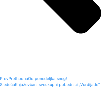
Prev
Prethodna
Od ponedeljka sneg!
Sledeća
Knjaževčani sveukupni pobednici „Vurdijade“