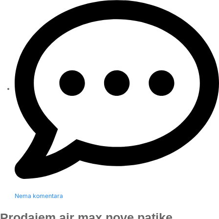
Nema komentara
Prodajem air max nove patike