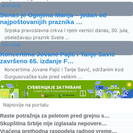
30.07.2026.
Danas je Ognjena Marija – jedan od
najpoštovanijih praznika …
Srpska pravoslavna crkva i njeni vernici danas, 30. jula,
obeležavaju praznik Svete …
29.07.2026.
Koncertima Jovane Pajić i Tanje Savić
završeno 65. izdanje F…
Koncertima Jovane Pajić i Tanje Savić, održanim kod
Gurgusovačke kule pred velikim …
Najnovije na portalu
Raste potražnja za peletom pred grejnu s…
Skupština Srbije nije izglasala nepovere…
Vraćena prethodna raspodela radnog vreme…