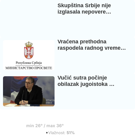
Skupština Srbije nije
izglasala nepovere…
Vraćena prethodna
raspodela radnog vreme…
Vučić sutra počinje
obilazak jugoistoka …
36°
min 26° / max 36°
•
Razbacani oblaci
Vlažnost:
51%