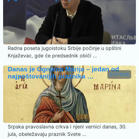
Radna poseta jugoistoku Srbije počinje u opštini
Knjaževac, gde će predsednik obići …
Danas je Ognjena Marija – jedan od
30.07.2026.
najpoštovanijih praznika …
Srpska pravoslavna crkva i njeni vernici danas, 30.
jula, obeležavaju praznik Svete …