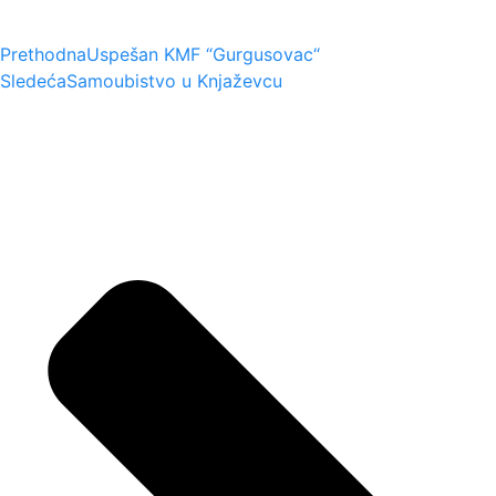
Prethodna
Uspešan KMF “Gurgusovac“
Sledeća
Samoubistvo u Knjaževcu