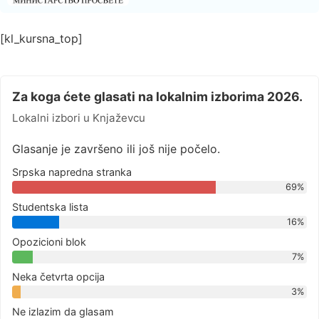
[kl_kursna_top]
Za koga ćete glasati na lokalnim izborima 2026.
Lokalni izbori u Knjaževcu
Glasanje je završeno ili još nije počelo.
Srpska napredna stranka
69%
Studentska lista
16%
Opozicioni blok
7%
Neka četvrta opcija
3%
Ne izlazim da glasam