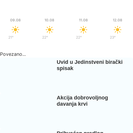
Ned
Pon
Uto
Sre
09.08
10.08
11.08
12.08
21°
/
36°
22°
/
37°
22°
/
39°
23°
/
39°
Povezano...
Uvid u Jedinstveni birački
spisak
Akcija dobrovoljnog
davanja krvi