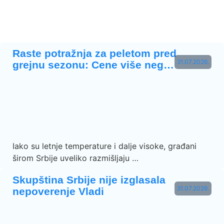
Raste potražnja za peletom pred
31.07.2026.
grejnu sezonu: Cene više neg…
Iako su letnje temperature i dalje visoke, građani
širom Srbije uveliko razmišljaju …
Skupština Srbije nije izglasala
31.07.2026.
nepoverenje Vladi