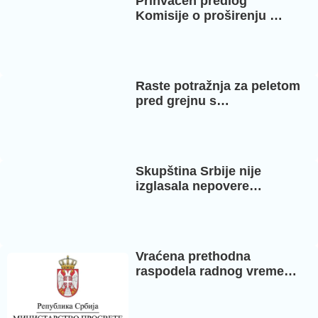
Prihvaćen predlog
Komisije o proširenju …
Raste potražnja za peletom
pred grejnu s…
Skupština Srbije nije
izglasala nepovere…
Vraćena prethodna
raspodela radnog vreme…