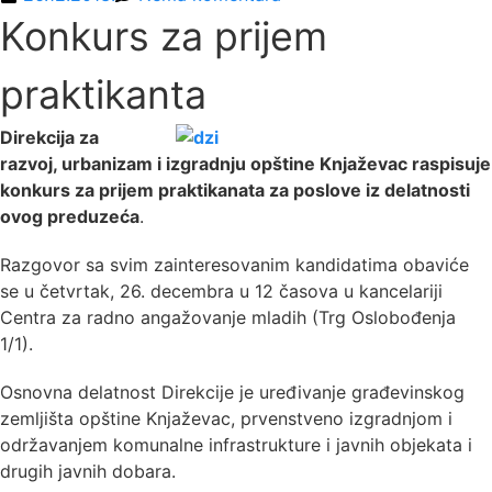
Konkurs za prijem
praktikanta
Direkcija za
razvoj, urbanizam i izgradnju opštine Knjaževac raspisuje
konkurs za prijem praktikanata za poslove iz delatnosti
ovog preduzeća
.
Razgovor sa svim zainteresovanim kandidatima obaviće
se u četvrtak, 26. decembra u 12 časova u kancelariji
Centra za radno angažovanje mladih (Trg Oslobođenja
1/1).
Osnovna delatnost Direkcije je uređivanje građevinskog
zemljišta opštine Knjaževac, prvenstveno izgradnjom i
održavanjem komunalne infrastrukture i javnih objekata i
drugih javnih dobara.