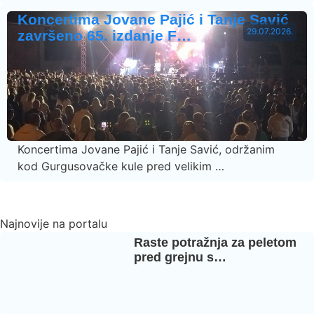
Koncertima Jovane Pajić i Tanje Savić
29.07.2026.
završeno 65. izdanje F…
Koncertima Jovane Pajić i Tanje Savić, održanim
kod Gurgusovačke kule pred velikim …
Najnovije na portalu
Raste potražnja za peletom
pred grejnu s…