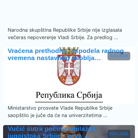
Narodna skupština Republike Srbije nije izglasala
večeras nepoverenje Vladi Srbije. Za predlog …
Vraćena prethodna raspodela radnog
31.07.2026.
vremena nastavnog osoblja…
Ministarstvo prosvete Vlade Republike Srbije
saopštilo je juče da će na univerzitetima …
Vučić sutra počinje obilazak
31.07.2026.
jugoistoka Srbije – prva …