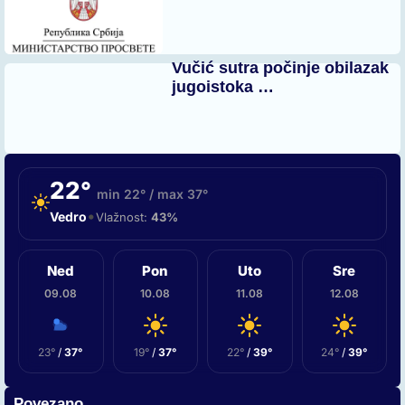
Vučić sutra počinje obilazak
jugoistoka …
22°
min 22° / max 37°
•
Vedro
Vlažnost:
43%
Ned
Pon
Uto
Sre
09.08
10.08
11.08
12.08
23°
/
37°
19°
/
37°
22°
/
39°
24°
/
39°
Povezano...