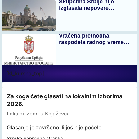
Skupština Srbije nije
izglasala nepovere…
Vraćena prethodna
raspodela radnog vreme…
[kl_kursna_top]
Za koga ćete glasati na lokalnim izborima
2026.
Lokalni izbori u Knjaževcu
Glasanje je završeno ili još nije počelo.
Srpska napredna stranka