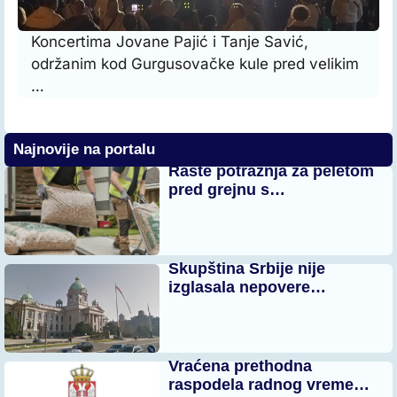
Koncertima Jovane Pajić i Tanje Savić,
održanim kod Gurgusovačke kule pred velikim
…
Najnovije na portalu
Raste potražnja za peletom
pred grejnu s…
Skupština Srbije nije
izglasala nepovere…
Vraćena prethodna
raspodela radnog vreme…