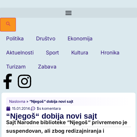
Politika
Društvo
Ekonomija
Aktuelnosti
Sport
Kultura
Hronika
Turizam
Zabava
Naslovna
»
“Njegoš“ dobija novi sajt
15.01.2014.
$s komentara
“Njegoš“ dobija novi sajt
Sajt Narodne biblioteke “Njegoš“ privremeno je
suspendovan, ali zbog redizajniranja i