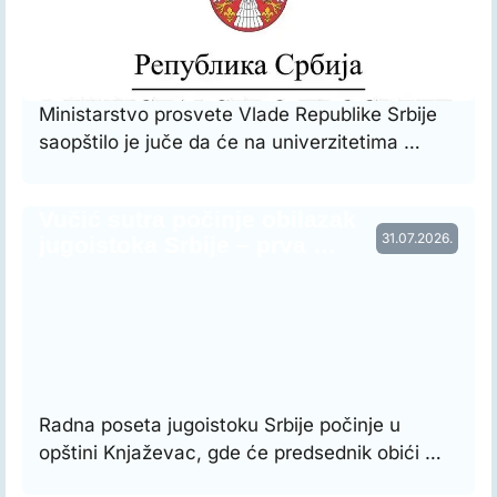
Ministarstvo prosvete Vlade Republike Srbije
saopštilo je juče da će na univerzitetima …
Vučić sutra počinje obilazak
31.07.2026.
jugoistoka Srbije – prva …
Radna poseta jugoistoku Srbije počinje u
opštini Knjaževac, gde će predsednik obići …