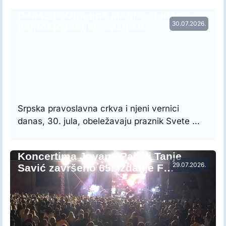
Danas je Ognjena Marija – jedan od
30.07.2026.
najpoštovanijih praznika …
Srpska pravoslavna crkva i njeni vernici
danas, 30. jula, obeležavaju praznik Svete …
Koncertima Jovane Pajić i Tanje
29.07.2026.
Savić završeno 65. izdanje F…