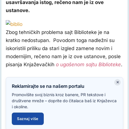
usavršavanja istog, rečeno nam je iz ove
ustanove.
Zbog tehničkih problema sajt Biblioteke je na
kratko nedostupan. Povodom toga nadležni su
iskoristili priliku da stari izgled zamene novim i
modernijim, rečeno nam je iz ove ustanove, posle
pisanja Knjaževačkih
o ugašenom sajtu Biblioteke
.
×
Reklamirajte se na našem portalu
Promovišite svoj biznis kroz banere, PR tekstove i
društvene mreže – doprite do čitalaca baš iz Knjaževca
i okoline.
Saznaj više