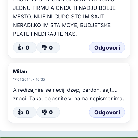
JEDNU FIRMU A ONDA TI NADJU BOLJE
MESTO. NIJE NI CUDO STO IM SAJT
NERADI.KO IM STA MOYE, BUDJETSKE
PLATE I NEDIRAJTE NAS.
👍
0
👎
0
Odgovori
Milan
17.01.2014. • 10:35
A redizajnira se neciji dzep, pardon, sajt….
znaci. Tako, objasnite vi nama nepismenima.
👍
0
👎
0
Odgovori