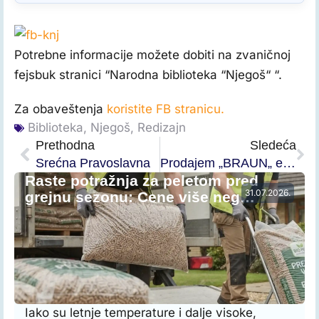
Potrebne informacije možete dobiti na zvaničnoj
fejsbuk stranici “Narodna biblioteka “Njegoš“ “.
Za obaveštenja
koristite FB stranicu.
Biblioteka
,
Njegoš
,
Redizajn
Prethodna
Sledeća
Srećna Pravoslavna
Prodajem „BRAUN„ epilator- silk-epil EverSoft (u roze boji)
Raste potražnja za peletom pred
31.07.2026.
grejnu sezonu: Cene više neg…
Iako su letnje temperature i dalje visoke,