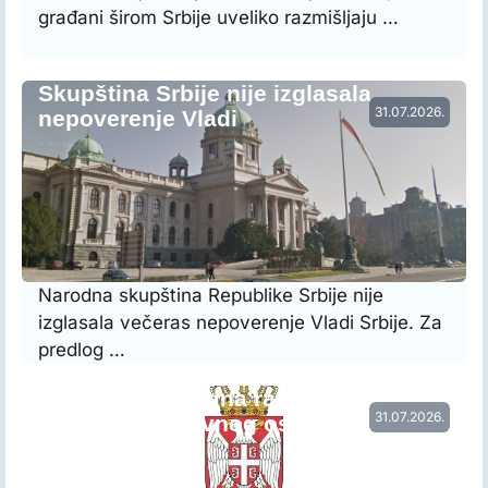
građani širom Srbije uveliko razmišljaju …
Skupština Srbije nije izglasala
31.07.2026.
nepoverenje Vladi
Narodna skupština Republike Srbije nije
izglasala večeras nepoverenje Vladi Srbije. Za
predlog …
Vraćena prethodna raspodela radnog
31.07.2026.
vremena nastavnog osoblja…