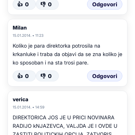
👍
0
👎
0
Odgovori
Milan
15.01.2014. • 11:23
Koliko je para direktorka potrosila na
krkanluke i traba da objavi da se zna koliko je
ko sposoban i na sta trosi pare.
👍
0
👎
0
Odgovori
verica
15.01.2014. • 14:59
DIREKTORICA JOS JE U PRICI NOVINARA
RADIJO kNJAZEVCA, VALJDA JE I OVDE U
ZASTITI POLITICKIH OPCIJA. ZATVORIS