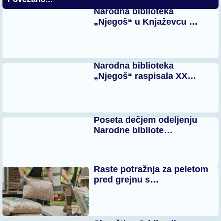
Narodna biblioteka
„Njegoš“ u Knjaževcu …
Narodna biblioteka
„Njegoš“ raspisala XX…
Poseta dečjem odeljenju
Narodne bibliote…
Raste potražnja za peletom
pred grejnu s…